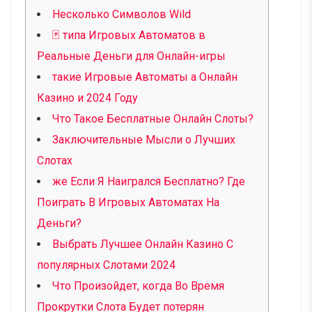
Несколько Символов Wild
🃏 типа Игровых Автоматов в
Реальные Деньги для Онлайн-игры
такие Игровые Автоматы а Онлайн
Казино и 2024 Году
Что Такое Бесплатные Онлайн Слоты?
Заключительные Мысли о Лучших
Слотах
же Если Я Наигрался Бесплатно? Где
Поиграть В Игровых Автоматах На
Деньги?
Выбрать Лучшее Онлайн Казино С
популярных Слотами 2024
Что Произойдет, когда Во Время
Прокрутки Слота Будет потерян