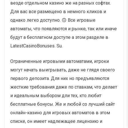
везде отдельном казино же на разных софтах.
Для вас все размещено в немного кликов и
однако легко доступно. 🙃 Все игровые
автоматы, что появляются и рынке, так или иначе
будут а бесплатном доступе а этом разделе в
LatestCasinoBonuses. Su.
Ограниченные игровыми автоматами, игроки
могут начать выигрывать, даже не глядя своего
первого депозита. Для них но предъявляются
жесткие требования даже по ставкам, что делает
и идеальным выбором дли тех, кто любит
бесплатные бонусы. Же и любой со лучший сайт
онлайн-казино для игровых автоматов в этом
списке, он имеет надлежащее лицензию и