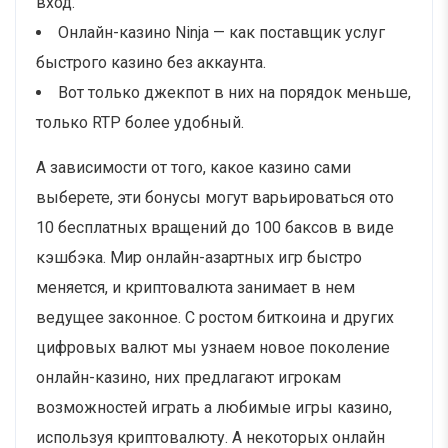
вход.
Онлайн-казино Ninja — как поставщик услуг
быстрого казино без аккаунта.
Вот только джекпот в них на порядок меньше,
только RTP более удобный.
А зависимости от того, какое казино сами
выберете, эти бонусы могут варьироваться ото
10 бесплатных вращений до 100 баксов в виде
кэшбэка. Мир онлайн-азартных игр быстро
меняется, и криптовалюта занимает в нем
ведущее законное. С ростом биткоина и других
цифровых валют мы узнаем новое поколение
онлайн-казино, них предлагают игрокам
возможностей играть а любимые игры казино,
используя криптовалюту. А некоторых онлайн