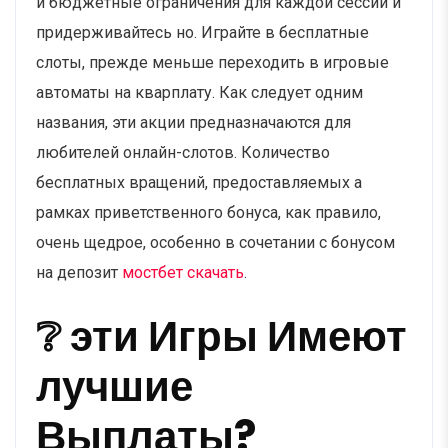
и бюджетные ограничения для каждой сессии и
придерживайтесь но. Играйте в бесплатные
слоты, прежде меньше переходить в игровые
автоматы на кварплату. Как следует одним
названия, эти акции предназначаются для
любителей онлайн-слотов. Количество
бесплатных вращений, предоставляемых а
рамках приветственного бонуса, как правило,
очень щедрое, особенно в сочетании с бонусом
на депозит
мостбет скачать
.
❔ эти Игры Имеют
лучшие
Выплаты?