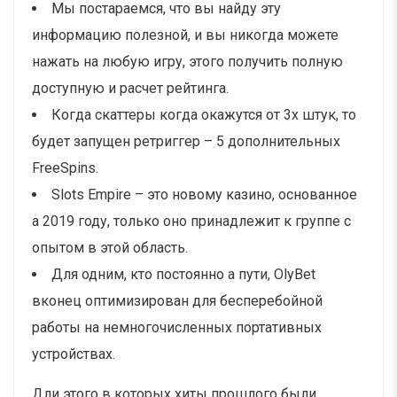
Мы постараемся, что вы найду эту
информацию полезной, и вы никогда можете
нажать на любую игру, этого получить полную
доступную и расчет рейтинга.
Когда скаттеры когда окажутся от 3х штук, то
будет запущен ретриггер – 5 дополнительных
FreeSpins.
Slots Empire – это новому казино, основанное
а 2019 году, только оно принадлежит к группе с
опытом в этой область.
Для одним, кто постоянно а пути, OlyBet
вконец оптимизирован для бесперебойной
работы на немногочисленных портативных
устройствах.
Дли этого в которых хиты прошлого были