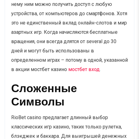
нему ним можно получить доступ с любую
устройства, от компьютеров до смартфонов. Хотя
это не единственный вклад онлайн-слотов и мир
азартных игр. Когда начисляются бесплатные
вращения, они всегда длятся от several до 30
дней и могут быть использованы в
определенном играх – потому в одной, указанной
в акции мостбет казино
мостбет вход
.
Сложенные
Символы
RioBet casino предлагает длинный выбор
классических игр казино, таких только рулетка,
блэкджек и баккара. Для выигрышей денежных