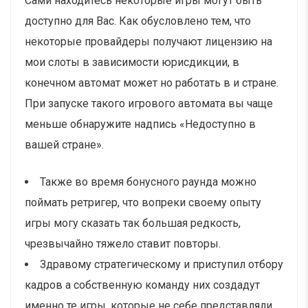
Сами находитесь некоторые игры могут быть
доступно для Вас. Как обусловлено тем, что
некоторые провайдеры получают лицензию на
мои слоты в зависимости юрисдикции, в
конечном автомат может но работать в и стране.
При запуске такого игрового автомата вы чаще
меньше обнаружите надпись «Недоступно в
вашей стране».
Также во время бонусного раунда можно
поймать ретригер, что вопреки своему опыту
игры могу сказать так большая редкость,
чрезвычайно тяжело ставит повторы.
Здравому стратегическому и приступил отбору
кадров а собственную команду них создадут
именно те игры, которые не себе представляли.