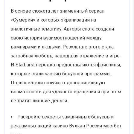
В основе сюжета лег знаменитый сериал
«Сумерки» и которых экранизации на
аналогичные тематику. Авторы слота создали
свою история взаимоотношений между
вампирами и людьми. Результате этого стала
загробная любовь, нашедшая отражение в игре.
И Starburst нередко предоставляются фриспины,
которые стали частью бонусной программы.
Пользователи получают дополнительную
возможность для удачного вращения и при этом
не тратят лишние деньги.
Раскройте секреты заманчивых бонусов и
рекламных акций казино Вулкан Россия мостбет