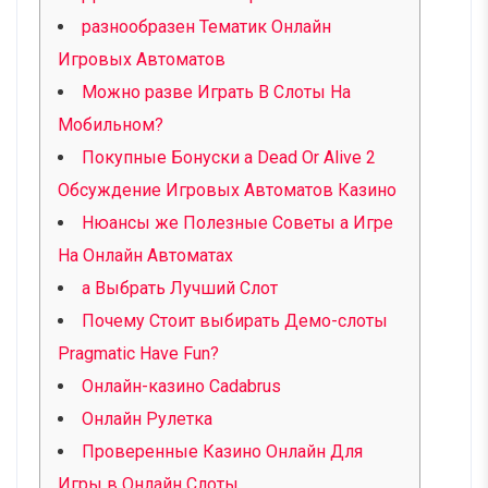
разнообразен Тематик Онлайн
Игровых Автоматов
Можно разве Играть В Слоты На
Мобильном?
Покупные Бонуски а Dead Or Alive 2
Обсуждение Игровых Автоматов Казино
Нюансы же Полезные Советы а Игре
На Онлайн Автоматах
а Выбрать Лучший Слот
Почему Стоит выбирать Демо-слоты
Pragmatic Have Fun?
Онлайн-казино Cadabrus
Онлайн Рулетка
Проверенные Казино Онлайн Для
Игры в Онлайн Слоты