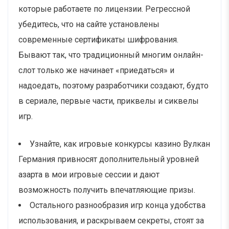
которые работаете по лицензии. Регрессной
убедитесь, что на сайте установлены
современные сертификаты шифрования.
Бывают так, что традиционный многим онлайн-
слот только же начинает «приедаться» и
надоедать, поэтому разработчики создают, будто
в сериале, первые части, приквелы и сиквелы
игр.
Узнайте, как игровые конкурсы казино Вулкан
Германия привносят дополнительный уровней
азарта в мои игровые сессии и дают
возможность получить впечатляющие призы.
Остального разнообразия игр конца удобства
использования, и раскрываем секреты, стоят за