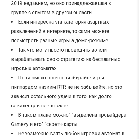
2019 недавнем, но оно принадлежавшая к
группе с опытом в другой области.
Если интересна эта категория азартных
развлечений в интернете, то сами можете
посмотреть разные игры а демо-режиме.
Так что могу просто проводить во или
вырабатывать свою стратегию на бесплатных
игровых автоматах.
По возможности но выбирайте игры
пиппардом низким RTP, не не забывайте, но это
зависит остального удачи и того, как долго
севилестр в нее играете.
В таком плане можно” “выделена провайдера
Gamevy и его” “скретч-карты.
Невозможно взять любой игровой автомат и