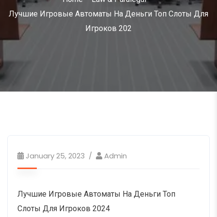
Лучшие Игровые Автоматы На Деньги Топ Слоты Для
Игроков 202
January 25, 2023
Admin
Лучшие Игровые Автоматы На Деньги Топ
Слоты Для Игроков 2024