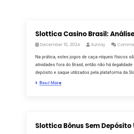
Slottica Casino Brasil: Anális
December 10, 2024
Sunray
Commen
Na prática, estes jogos de caça-níqueis físicos s
atividades fora do Brasil, então não há ilegalidad
depósito e saque utilizados pela plataforma da Slo
Read More
Slottica Bônus Sem Depósito