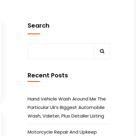
Search
Recent Posts
Hand Vehicle Wash Around Me The
Particular Uk’s Biggest Automobile
Wash, Valeter, Plus Detailer Listing
Motorcycle Repair And Upkeep