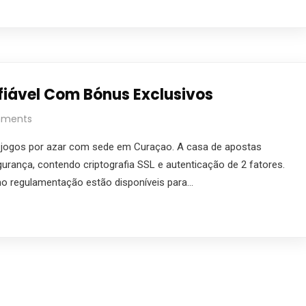
fiável Com Bónus Exclusivos
mments
e jogos por azar com sede em Curaçao. A casa de apostas
ança, contendo criptografia SSL e autenticação de 2 fatores.
mo regulamentação estão disponíveis para…