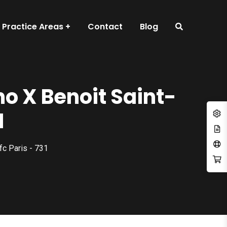
Practice Areas
Contact
Blog
o X Benoit Saint-
1
c Paris - 731