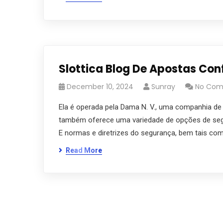
Slottica Blog De Apostas Con
December 10, 2024
Sunray
No Co
Ela é operada pela Dama N. V., uma companhia d
também oferece uma variedade de opções de segur
E normas e diretrizes do segurança, bem tais co
Read More