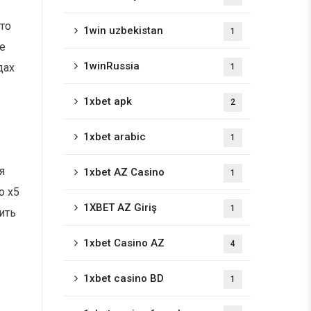
то
1win uzbekistan
1
же
1winRussia
дах
1
1xbet apk
2
1xbet arabic
1
я
1xbet AZ Casino
1
о х5
1XBET AZ Giriş
1
ить
1xbet Casino AZ
4
1xbet casino BD
1