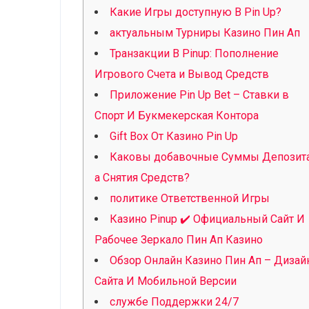
Какие Игры доступную В Pin Up?
актуальным Турниры Казино Пин Ап
Транзакции В Pinup: Пополнение
Игрового Счета и Вывод Средств
Приложение Pin Up Bet – Ставки в
Спорт И Букмекерская Контора
Gift Box От Казино Pin Up
Каковы добавочные Суммы Депозит
а Снятия Средств?
политике Ответственной Игры
Казино Pinup ✔️ Официальный Сайт И
Рабочее Зеркало Пин Ап Казино
Обзор Онлайн Казино Пин Ап – Дизай
Сайта И Мобильной Версии
службе Поддержки 24/7