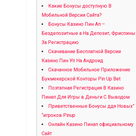
Какие Бонусы доступную В
Мобильной Версии Сайта?
Бонусы Казино Пин Ап –
Бездепозитные а На Депозит, Фриспины
За Регистрацию
Скачивание Бесплатной Версии
Казино Пин Уп На Андроид
Скачанное Мобильное Приложение
Букмекерской Конторы Pin Up Bet
Поэтапная Регистрация В Казино
Пинап Для Игры в Деньги С Выводом
Приветственные Бонусы ддя Новых”
“игроков Pinup
Онлайн Казино Пинап официальному
Сайт