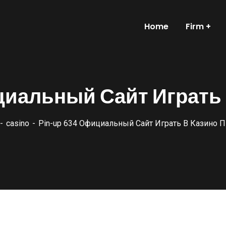
Home
Firm
иальный Сайт Играть 
casino
Pin-up 634 Официальный Сайт Играть В Казино П