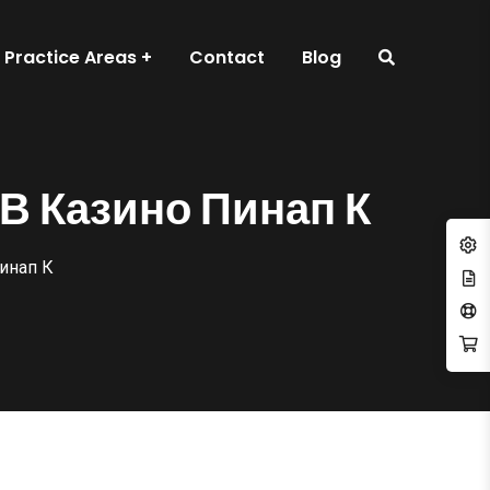
Practice Areas
Contact
Blog
В Казино Пинап К
инап К