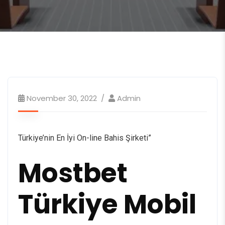
November 30, 2022
Admin
Türkiye’nin En İyi On-line Bahis Şirketi”
Mostbet
Türkiye Mobil