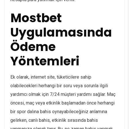
Mostbet
Uygulamasında
Ödeme
Yöntemleri
Ek olarak, internet site, tüketicilere sahip
olabilecekleri herhangi bir soru veya sorunla ilgili
yardımcı olmak için 7/24 müşteri yardımı sağlar. Maç
öncesi, maç veya etkinlik başlamadan önce herhangi
bir spor dalına bahis oynayabileceğiniz anlamına
gelirken, canlı bahis, etkinlik sırasında bahis
yapmanıza olanak tanır. Bu, ne zaman bahis yapmak