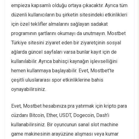
empieza kapsamlı olduğu ortaya çıkacaktır. Ayrıca tüm
düzenli kullanıcıların bu şirketin sitesindeki etkinlikleri
için özel teklifler almalarını sağlayan sadakat
programının şartlarını okumayı da unutmayın. Mostbet
Türkiye sitesini ziyaret eden bir ziyaretçinin sosyal
ağlarda güncel sayfaları varsa bunlar kayıt için de
kullanılabilir. Ayrıca bahisçi kaynağın işlevselliğini
hemen kullanmaya başlayabilir. Evet, Mostbet’te
çeşitli uluslararası spor etkinliklerine bahis
oynayabilirsiniz.
Evet, Mostbet hesabınıza pra yatırmak için kripto para
cüzdanı Bitcoin, Ether, USDT, Dogecoin, Dash’i
kullanabilirsiniz. Bir oyuncunun sanal slot machine
game makinesinin arayüzüne alışması veya kumar