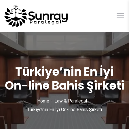
Türkiye’nin En İyi
On-line Bahis Şirketi
Home
Law & Paralegal
Türkiye’nin En İyi On-line Bahis Şirketi