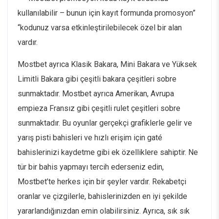
kullanılabilir – bunun için kayıt formunda promosyon”
“kodunuz varsa etkinleştirilebilecek özel bir alan
vardır.
Mostbet ayrıca Klasik Bakara, Mini Bakara ve Yüksek
Limitli Bakara gibi çeşitli bakara çeşitleri sobre
sunmaktadır. Mostbet ayrıca Amerikan, Avrupa
empieza Fransız gibi çeşitli rulet çeşitleri sobre
sunmaktadır. Bu oyunlar gerçekçi grafiklerle gelir ve
yarış pisti bahisleri ve hızlı erişim için gaté
bahislerinizi kaydetme gibi ek özelliklere sahiptir. Ne
tür bir bahis yapmayı tercih ederseniz edin,
Mostbet’te herkes için bir şeyler vardır. Rekabetçi
oranlar ve çizgilerle, bahislerinizden en iyi şekilde
yararlandığınızdan emin olabilirsiniz. Ayrıca, sık sık