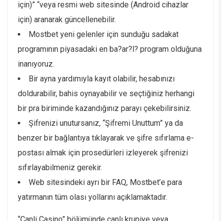
için)” “veya resmi web sitesinde (Android cihazlar
için) aranarak güncellenebilir.
Mostbet yeni gelenler için sunduğu sadakat
programının piyasadaki en ba?ar?l? program olduğuna
inanıyoruz.
Bir ayna yardımıyla kayıt olabilir, hesabınızı
doldurabilir, bahis oynayabilir ve seçtiğiniz herhangi
bir pra biriminde kazandığınız parayı çekebilirsiniz.
Şifrenizi unutursanız, “Şifremi Unuttum” ya da
benzer bir bağlantıya tıklayarak ve şifre sıfırlama e-
postası almak için prosedürleri izleyerek şifrenizi
sıfırlayabilmeniz gerekir.
Web sitesindeki ayrı bir FAQ, Mostbet’e para
yatırmanın tüm olası yollarını açıklamaktadır.
“Canli Casino” bölümünde canlı krupiye veya