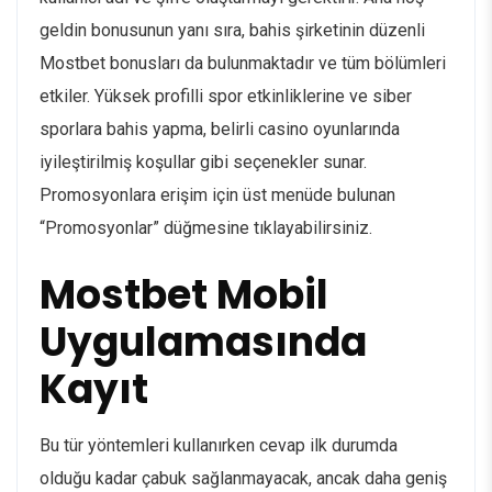
geldin bonusunun yanı sıra, bahis şirketinin düzenli
Mostbet bonusları da bulunmaktadır ve tüm bölümleri
etkiler. Yüksek profilli spor etkinliklerine ve siber
sporlara bahis yapma, belirli casino oyunlarında
iyileştirilmiş koşullar gibi seçenekler sunar.
Promosyonlara erişim için üst menüde bulunan
“Promosyonlar” düğmesine tıklayabilirsiniz.
Mostbet Mobil
Uygulamasında
Kayıt
Bu tür yöntemleri kullanırken cevap ilk durumda
olduğu kadar çabuk sağlanmayacak, ancak daha geniş