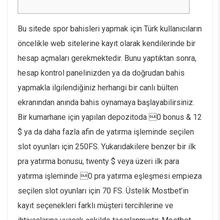
Bu sitede spor bahisleri yapmak için Türk kullanıcıların
öncelikle web sitelerine kayıt olarak kendilerinde bir
hesap açmaları gerekmektedir. Bunu yaptıktan sonra,
hesap kontrol panelinizden ya da doğrudan bahis
yapmakla ilgilendiğiniz herhangi bir canlı bülten
ekranından anında bahis oynamaya başlayabilirsiniz.
Bir kumarhane için yapılan depozitoda 0 bonus & 12
$ ya da daha fazla afin de yatırma işleminde seçilen
slot oyunları için 250FS. Yukarıdakilere benzer bir ilk
pra yatırma bonusu, twenty $ veya üzeri ilk para
yatırma işleminde 0 pra yatırma eşleşmesi empieza
seçilen slot oyunları için 70 FS. Üstelik Mostbet’in
kayıt seçenekleri farklı müşteri tercihlerine ve