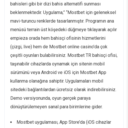
bahisleri gibi bir dizi bahis alternatifi sunması
beklenmektedir. Uygulama,” “Mostbet için geleneksel
mavi-turuncu renklerde tasarlanmıştır. Programın ana
menüsü terrain üst köşedeki düğmeye tıklayarak açılır
empieza orada hem bahisçi ofisinin hizmetlerini
(çizgi, live) hem de Mostbet online casino’da çok
çeşitli oyunları bulabilirsiniz. Mostbet TR bahisçi ofisi,
taşınabilir cihazlarda oynamak için sitenin mobil
sürümünü veya Android ve iOS için Mostbet App
kullanma olanağına sahiptir. Uygulamaları mobil
sitedeki bağlantılardan ücretsiz olarak indirebilirsiniz.
Demo versiyonunda, oyun gerçek paraya
dönüştürülemeyen sanal para birimlerine gider.
Mostbet uygulaması, App Store’da (iOS cihazlar