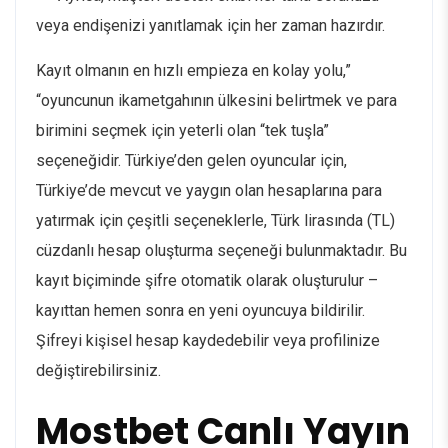
veya endişenizi yanıtlamak için her zaman hazırdır.
Kayıt olmanın en hızlı empieza en kolay yolu,”
“oyuncunun ikametgahının ülkesini belirtmek ve para
birimini seçmek için yeterli olan “tek tuşla”
seçeneğidir. Türkiye’den gelen oyuncular için,
Türkiye’de mevcut ve yaygın olan hesaplarına para
yatırmak için çeşitli seçeneklerle, Türk lirasında (TL)
cüzdanlı hesap oluşturma seçeneği bulunmaktadır. Bu
kayıt biçiminde şifre otomatik olarak oluşturulur –
kayıttan hemen sonra en yeni oyuncuya bildirilir.
Şifreyi kişisel hesap kaydedebilir veya profilinize
değiştirebilirsiniz.
Mostbet Canlı Yayın