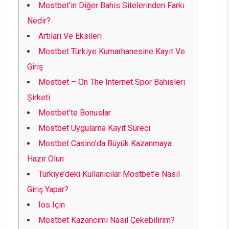
Mostbet’in Diğer Bahis Sitelerinden Farkı
Nedir?
Artıları Ve Eksileri
Mostbet Türkiye Kumarhanesine Kayıt Ve
Giriş
Mostbet – On The Internet Spor Bahisleri
Şirketi
Mostbet’te Bonuslar
Mostbet Uygulama Kayıt Süreci
Mostbet Casino’da Büyük Kazanmaya
Hazır Olun
Türkiye’deki Kullanıcılar Mostbet’e Nasıl
Giriş Yapar?
Ios Için
Mostbet Kazancımı Nasıl Çekebilirim?