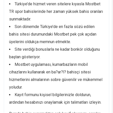
Türkiye’de hizmet veren sitelere kıyasla Mostbet
TR spor bahislerinde her zaman yüksek bahis oranları
sunmaktadır.
Son dönemde Türkiye’de en fazla sözü edilen
bahis sitesi durumundaki Mostbet pek çok açıdan
üyelerini oldukça memnun etmekte.
Site verdiği bonuslarla ne kadar bonkör olduğunu
baştan gösteriyor.
Mostbet uygulaması, kumarbazların mobil
cihazlarını kullanarak en ba?ar?l? bahisçi sitesi
hizmetlerini almalarının sobre güvenilir ve mükemmel
yoludur.
Kayıt formunu kişisel bilgilerinizle doldurun,
ardından hesabınızı onaylamak için talimatları izleyin.