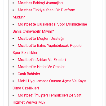
Mostbet Bahisçi Avantajları
Mostbet Türkiye Yasal Bir Platform
Mudur?
Mostbet’te Uluslararası Spor Etkinliklerine
Bahis Oynayabilir Miyim?
Mostbet’te Müşteri Desteği
Mostbet’te Bahis Yapılabilecek Popüler
Spor Etkinlikleri
Mostbet’in Artıları Ve Eksileri
Mostbet’te Hatlar Ve Oranlar
Canlı Bahisler
Mobil Uygulamada Oturum Açma Ve Kayıt
Olma Özellikleri
Mostbet” “müşteri Temsilcileri 24 Saat
Hizmet Veriyor Mu?