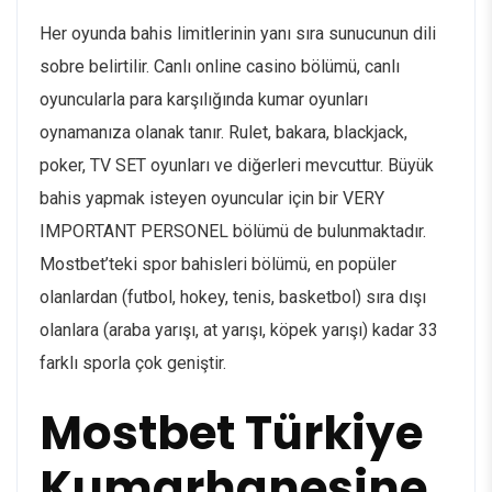
Her oyunda bahis limitlerinin yanı sıra sunucunun dili
sobre belirtilir. Canlı online casino bölümü, canlı
oyuncularla para karşılığında kumar oyunları
oynamanıza olanak tanır. Rulet, bakara, blackjack,
poker, TV SET oyunları ve diğerleri mevcuttur. Büyük
bahis yapmak isteyen oyuncular için bir VERY
IMPORTANT PERSONEL bölümü de bulunmaktadır.
Mostbet’teki spor bahisleri bölümü, en popüler
olanlardan (futbol, hokey, tenis, basketbol) sıra dışı
olanlara (araba yarışı, at yarışı, köpek yarışı) kadar 33
farklı sporla çok geniştir.
Mostbet Türkiye
Kumarhanesine