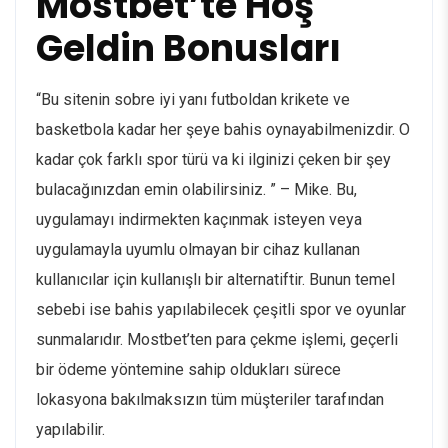
Mostbet’te Hoş
Geldin Bonusları
“Bu sitenin sobre iyi yanı futboldan krikete ve
basketbola kadar her şeye bahis oynayabilmenizdir. O
kadar çok farklı spor türü va ki ilginizi çeken bir şey
bulacağınızdan emin olabilirsiniz. ” – Mike. Bu,
uygulamayı indirmekten kaçınmak isteyen veya
uygulamayla uyumlu olmayan bir cihaz kullanan
kullanıcılar için kullanışlı bir alternatiftir. Bunun temel
sebebi ise bahis yapılabilecek çeşitli spor ve oyunlar
sunmalarıdır. Mostbet’ten para çekme işlemi, geçerli
bir ödeme yöntemine sahip oldukları sürece
lokasyona bakılmaksızın tüm müşteriler tarafından
yapılabilir.