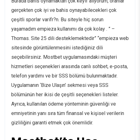
Burada bahis oynamaktan çok keyif alıyorum, oranlar
gerçekten çok iyi ve bahis oynayabilecekleri çok
çeşitli sporlar varifr?n. Bu siteyle hiç sorun
yaşamadım empieza kullanımı da çok kolay . ” –
Thomas. Site 25 dili desteklemektedir” “empieza web
sitesinde görüntülenmesini istediğiniz dili
seçebilirsiniz. Mostbet uygulamasındaki müşteri
hizmetleri seçenekleri arasında canlı sohbet, e-posta,
telefon yardımı ve bir SSS bölümü bulunmaktadır.
Uygulamanın ‘Bize Ulaşın’ sekmesi veya SSS
bölümünün her ikisi de çeşitli seçenekleri listeler.
Ayrıca, kullanılan ödeme yönteminin güvenliği ve
emniyetinin yanı sıra tüm finansal ve kişisel verilerin
gizliliğini garanti etmek çok önemlidir.