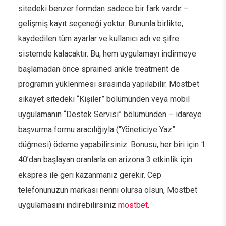
sitedeki benzer formdan sadece bir fark vardır –
gelişmiş kayıt seçeneği yoktur. Bununla birlikte,
kaydedilen tüm ayarlar ve kullanıcı adı ve şifre
sistemde kalacaktır. Bu, hem uygulamayı indirmeye
başlamadan önce sprained ankle treatment de
programın yüklenmesi sırasında yapılabilir. Mostbet
sikayet sitedeki “Kişiler” bölümünden veya mobil
uygulamanın “Destek Servisi” bölümünden – idareye
başvurma formu aracılığıyla (“Yöneticiye Yaz”
düğmesi) ödeme yapabilirsiniz. Bonusu, her biri için 1.
40’dan başlayan oranlarla en arizona 3 etkinlik için
ekspres ile geri kazanmanız gerekir. Cep
telefonunuzun markası nenni olursa olsun, Mostbet
uygulamasını indirebilirsiniz
mostbet
.