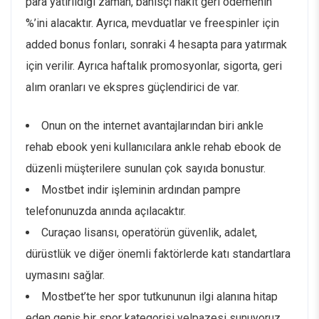
para yatırıldığı zaman, bahisçi nakit geri ödemenin
%’ini alacaktır. Ayrıca, mevduatlar ve freespinler için
added bonus fonları, sonraki 4 hesapta para yatırmak
için verilir. Ayrıca haftalık promosyonlar, sigorta, geri
alım oranları ve ekspres güçlendirici de var.
Onun on the internet avantajlarından biri ankle
rehab ebook yeni kullanıcılara ankle rehab ebook de
düzenli müşterilere sunulan çok sayıda bonustur.
Mostbet indir işleminin ardından pampre
telefonunuzda anında açılacaktır.
Curaçao lisansı, operatörün güvenlik, adalet,
dürüstlük ve diğer önemli faktörlerde katı standartlara
uymasını sağlar.
Mostbet’te her spor tutkununun ilgi alanına hitap
eden geniş bir spor kategorisi yelpazesi sunuyoruz.