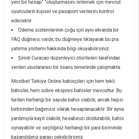
yeni bir hesap” “oluşturmasını önlemek için mevcut
oyuncuların kişisel ve pasaport verilerini kontrol
edecektir.
Ödeme sistemlerinin çoğu için aynı ekranda bir
FAQ düğmesi vardır, bu düğmeye tıklayarak bu pra
yatırma yöntemi hakkında bilgi okuyabilirsiniz.
Şimdi Curacao düzenleyici otoriteleri tarafından
verilen uluslararası bir lisans temelinde çalışmakta.
Mostbet Türkiye Online bahisçileri için hem tekli
bahisler, hem sobre ekspres bahisler mevcuttur. Bu
türden herhangi bir sayıda bahis olabilir, ancak hepsi
birbirinden bağımsız olarak hesaplanacaktır. Bir ayna
yardımıyla kayıt olabilir, hesabınızı doldurabilir, bahis
oynayabilir ve seçtiğiniz herhangi bir para biriminde
kazandığınız parayı çekebilirsiniz.