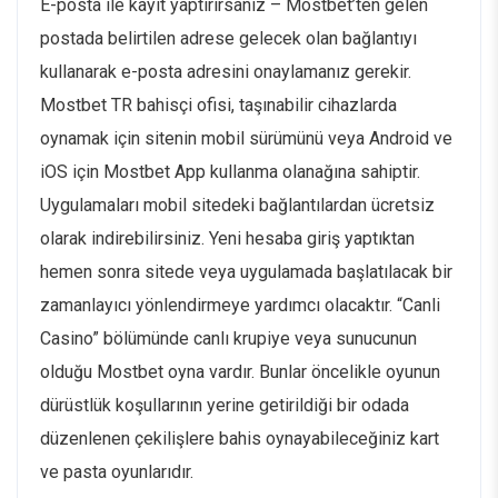
E-posta ile kayıt yaptırırsanız – Mostbet’ten gelen
postada belirtilen adrese gelecek olan bağlantıyı
kullanarak e-posta adresini onaylamanız gerekir.
Mostbet TR bahisçi ofisi, taşınabilir cihazlarda
oynamak için sitenin mobil sürümünü veya Android ve
iOS için Mostbet App kullanma olanağına sahiptir.
Uygulamaları mobil sitedeki bağlantılardan ücretsiz
olarak indirebilirsiniz. Yeni hesaba giriş yaptıktan
hemen sonra sitede veya uygulamada başlatılacak bir
zamanlayıcı yönlendirmeye yardımcı olacaktır. “Canli
Casino” bölümünde canlı krupiye veya sunucunun
olduğu Mostbet oyna vardır. Bunlar öncelikle oyunun
dürüstlük koşullarının yerine getirildiği bir odada
düzenlenen çekilişlere bahis oynayabileceğiniz kart
ve pasta oyunlarıdır.