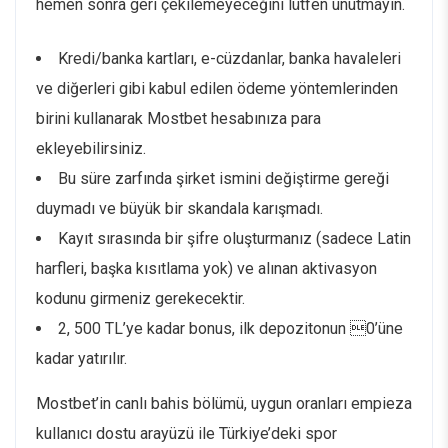
hemen sonra geri çekilemeyeceğini lütfen unutmayın.
Kredi/banka kartları, e-cüzdanlar, banka havaleleri
ve diğerleri gibi kabul edilen ödeme yöntemlerinden
birini kullanarak Mostbet hesabınıza para
ekleyebilirsiniz.
Bu süre zarfında şirket ismini değiştirme gereği
duymadı ve büyük bir skandala karışmadı.
Kayıt sırasında bir şifre oluşturmanız (sadece Latin
harfleri, başka kısıtlama yok) ve alınan aktivasyon
kodunu girmeniz gerekecektir.
2, 500 TL’ye kadar bonus, ilk depozitonun 0’üne
kadar yatırılır.
Mostbet’in canlı bahis bölümü, uygun oranları empieza
kullanıcı dostu arayüzü ile Türkiye’deki spor