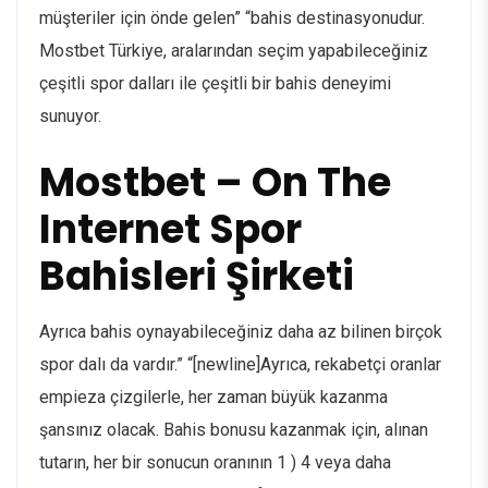
müşteriler için önde gelen” “bahis destinasyonudur.
Mostbet Türkiye, aralarından seçim yapabileceğiniz
çeşitli spor dalları ile çeşitli bir bahis deneyimi
sunuyor.
Mostbet – On The
Internet Spor
Bahisleri Şirketi
Ayrıca bahis oynayabileceğiniz daha az bilinen birçok
spor dalı da vardır.” “[newline]Ayrıca, rekabetçi oranlar
empieza çizgilerle, her zaman büyük kazanma
şansınız olacak. Bahis bonusu kazanmak için, alınan
tutarın, her bir sonucun oranının 1 ) 4 veya daha