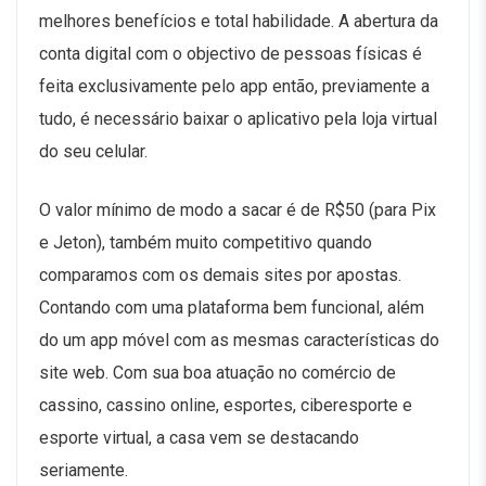
melhores benefícios e total habilidade. A abertura da
conta digital com o objectivo de pessoas físicas é
feita exclusivamente pelo app então, previamente a
tudo, é necessário baixar o aplicativo pela loja virtual
do seu celular.
O valor mínimo de modo a sacar é de R$50 (para Pix
e Jeton), também muito competitivo quando
comparamos com os demais sites por apostas.
Contando com uma plataforma bem funcional, além
do um app móvel com as mesmas características do
site web. Com sua boa atuação no comércio de
cassino, cassino online, esportes, ciberesporte e
esporte virtual, a casa vem se destacando
seriamente.