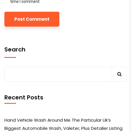
time I comment.
Search
Recent Posts
Hand Vehicle Wash Around Me The Particular Uk’s
Biggest Automobile Wash, Valeter, Plus Detailer Listing