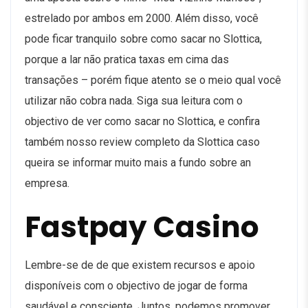
estrelado por ambos em 2000. Além disso, você
pode ficar tranquilo sobre como sacar no Slottica,
porque a lar não pratica taxas em cima das
transações – porém fique atento se o meio qual você
utilizar não cobra nada. Siga sua leitura com o
objectivo de ver como sacar no Slottica, e confira
também nosso review completo da Slottica caso
queira se informar muito mais a fundo sobre an
empresa.
Fastpay Casino
Lembre-se de de que existem recursos e apoio
disponíveis com o objectivo de jogar de forma
saudável e consciente. Juntos, podemos promover