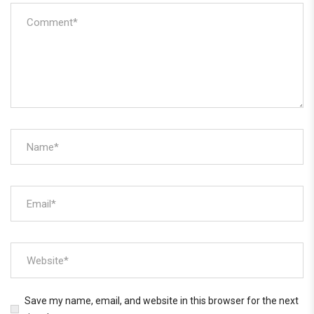
Save my name, email, and website in this browser for the next