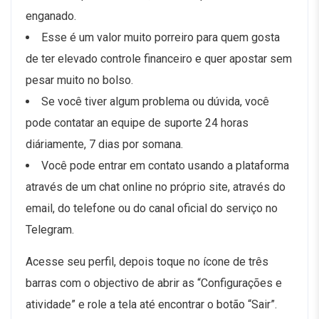
enganado.
Esse é um valor muito porreiro para quem gosta
de ter elevado controle financeiro e quer apostar sem
pesar muito no bolso.
Se você tiver algum problema ou dúvida, você
pode contatar an equipe de suporte 24 horas
diáriamente, 7 dias por somana.
Você pode entrar em contato usando a plataforma
através de um chat online no próprio site, através do
email, do telefone ou do canal oficial do serviço no
Telegram.
Acesse seu perfil, depois toque no ícone de três
barras com o objectivo de abrir as “Configurações e
atividade” e role a tela até encontrar o botão “Sair”.