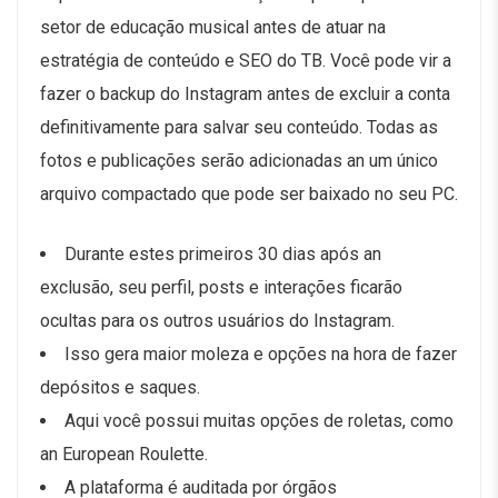
setor de educação musical antes de atuar na
estratégia de conteúdo e SEO do TB. Você pode vir a
fazer o backup do Instagram antes de excluir a conta
definitivamente para salvar seu conteúdo. Todas as
fotos e publicações serão adicionadas an um único
arquivo compactado que pode ser baixado no seu PC.
Durante estes primeiros 30 dias após an
exclusão, seu perfil, posts e interações ficarão
ocultas para os outros usuários do Instagram.
Isso gera maior moleza e opções na hora de fazer
depósitos e saques.
Aqui você possui muitas opções de roletas, como
an European Roulette.
A plataforma é auditada por órgãos