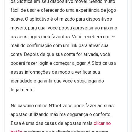
da Slottica em seu dispositivo móvel. Sendo muito
fácil de usar e oferecendo uma experiência de jogo
suave. O aplicativo é otimizado para dispositivos
móveis, para qual você possa aproveitar ao máximo
os seus jogos meu favoritos. Você receberá um e-
mail de confirmação com um link para ativar sua
conta. Depois de que sua conta for ativada, você
poderá fazer login e começar a jogar. A Slottica usa
essas informações de modo a verificar sua
identidade e garantir que você esteja jogando
legalmente.
No cassino online N1bet você pode fazer as suas
apostas utilizando máxima segurança e conforto.
Essa é uma das casas de apostas mais
clicar no