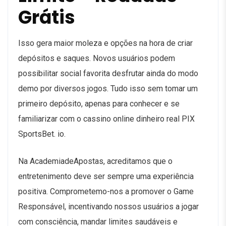
Grátis
Isso gera maior moleza e opções na hora de criar
depósitos e saques. Novos usuários podem
possibilitar social favorita desfrutar ainda do modo
demo por diversos jogos. Tudo isso sem tomar um
primeiro depósito, apenas para conhecer e se
familiarizar com o cassino online dinheiro real PIX
SportsBet. io.
Na AcademiadeApostas, acreditamos que o
entretenimento deve ser sempre uma experiência
positiva. Comprometemo-nos a promover o Game
Responsável, incentivando nossos usuários a jogar
com consciência, mandar limites saudáveis e