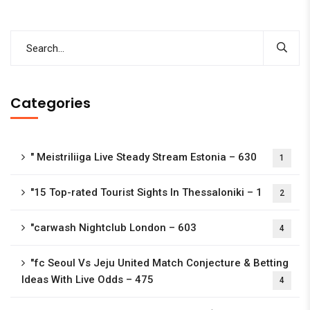
Categories
"️ Meistriliiga Live Steady Stream Estonia – 630
1
"15 Top-rated Tourist Sights In Thessaloniki – 1
2
"carwash Nightclub London – 603
4
"fc Seoul Vs Jeju United Match Conjecture & Betting
Ideas With Live Odds – 475
4