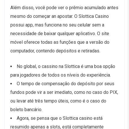
Além disso, você pode ver o prêmio acumulado antes
mesmo do começar an apostar. O Slottica Casino
possui app, mas funciona no seu celular sem a
necessidade de baixar qualquer aplicativo. O site
móvel oferece todas as funções que a versão do
computador, contendo depósitos e retiradas.
No global, o cassino na Slottica é uma boa opção
para jogadores de todos os níveis do experiência.
O tempo de compensação do depósito por seus
fundos pode vir a ser imediato, como no caso do PIX,
ou levar até três tempo úteis, como é o caso do
boleto bancário.
Agora, se pensa que o Slottica casino está
resumido apenas a slots, está completamente