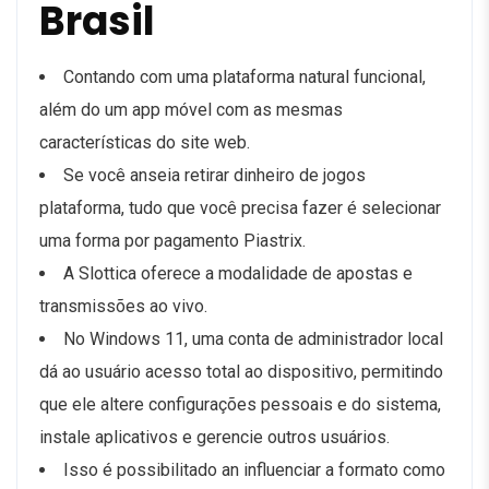
Brasil
Contando com uma plataforma natural funcional,
além do um app móvel com as mesmas
características do site web.
Se você anseia retirar dinheiro de jogos
plataforma, tudo que você precisa fazer é selecionar
uma forma por pagamento Piastrix.
A Slottica oferece a modalidade de apostas e
transmissões ao vivo.
No Windows 11, uma conta de administrador local
dá ao usuário acesso total ao dispositivo, permitindo
que ele altere configurações pessoais e do sistema,
instale aplicativos e gerencie outros usuários.
Isso é possibilitado an influenciar a formato como