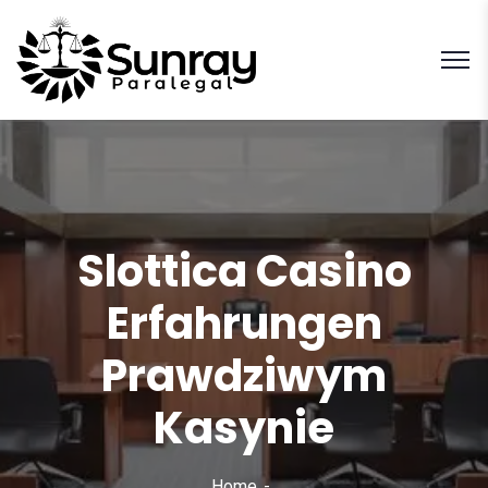
Slottica Casino
Erfahrungen
Prawdziwym
Kasynie
Home