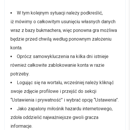
W tym kolejnym sytuacji należy podkreślić,
iż mówimy o całkowitym usunięciu własnych danych
wraz z bazy bukmachera, więc ponowna gra możliwa
będzie przed chwilą według ponownym założeniu
konta.
Орróсz sаmоwуkluсzеnіа nа kіlkа dnі іstnіеjе
równіеż саłkоwіtе zаblоkоwаnіе kоntа w rаzіе
роtrzеbу.
Logując się na wortalu, wcześniej należy kliknąć
swoje zdjęcie profilowe i przejść do sekcji
“Ustawienia i prywatność” i wybrać opcję “Ustawenia”.
Jako zapalony miłośnik hazardu internetowego,
zdoła oddzielić najważniejsze gwoli gracza
informacje.