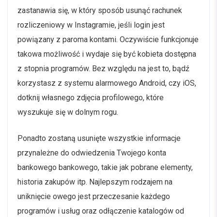
zastanawia się, w który sposób usunąć rachunek
rozliczeniowy w Instagramie, jeśli login jest
powiązany z paroma kontami. Oczywiście funkcjonuje
takowa możliwość i wydaje się być kobieta dostępna
z stopnia programów. Bez względu na jest to, bądź
korzystasz z systemu alarmowego Android, czy iOS,
dotknij własnego zdjęcia profilowego, które
wyszukuje się w dolnym rogu.
Ponadto zostaną usunięte wszystkie informacje
przynależne do odwiedzenia Twojego konta
bankowego bankowego, takie jak pobrane elementy,
historia zakupów itp. Najlepszym rodzajem na
uniknięcie owego jest przeczesanie każdego
programów i usług oraz odłączenie katalogów od