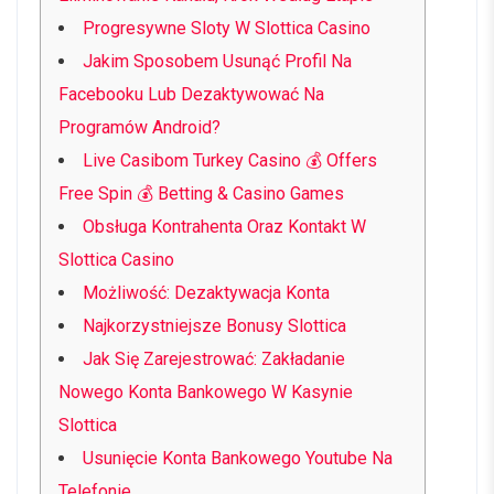
Progresywne Sloty W Slottica Casino
Jakim Sposobem Usunąć Profil Na
Facebooku Lub Dezaktywować Na
Programów Android?
Live Casibom Turkey Casino 💰 Offers
Free Spin 💰 Betting & Casino Games
Obsługa Kontrahenta Oraz Kontakt W
Slottica Casino
Możliwość: Dezaktywacja Konta
Najkorzystniejsze Bonusy Slottica
Jak Się Zarejestrować: Zakładanie
Nowego Konta Bankowego W Kasynie
Slottica
Usunięcie Konta Bankowego Youtube Na
Telefonie