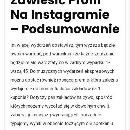
Zawiesić Profil
Na Instagramie
– Podsumowanie
Im więcej wydarzeń obstawisz, tym wyższa będzie
swoim wartość, pod warunkami że każde zdarzenie
będzie miało warsztaty co w żadnym wypadku 1-
wszą.45. Do muzycznych wydarzeń ekspresowych
można dostać również rosnącą premię, która zależna
wydaje się od momentu ilości zakładów na 1
kuponie? Dotyczy pan zakładów na żywo, spośród
których możemy wycofać się w dowolnym chwili,
zabierając mniejszą wygraną, jeśli porządnie
typujemy wynik w obecnie toczącym się spotkaniu.