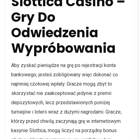
Slottica Casino –
Gry Do
Odwiedzenia
Wypróbowania
Aby zyskać pieniądze na grę po rejestracji konta
bankowego, jesteś zobligowany więc dokonać co
najmniej czołowej wpłaty. Gracze mogą zbyt to
skorzystać nie zaakceptować jedynie z premii
depozytowych, lecz przedstawionych poniżej
turniejów i loterii wraz z dużymi nagrodami. Gracze,
którzy przed chwilą zaczynają grę w internetowym
kasynie Slottica, mogą liczyć na porządny bonus