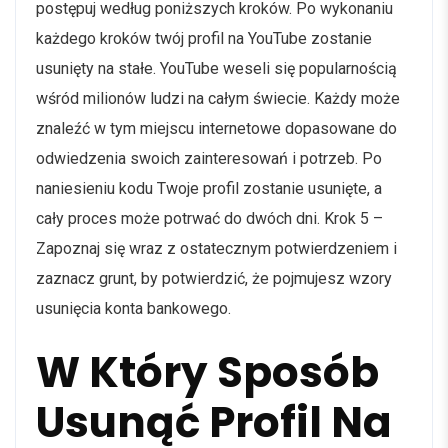
postępuj według poniższych kroków. Po wykonaniu
każdego kroków twój profil na YouTube zostanie
usunięty na stałe. YouTube weseli się popularnością
wśród milionów ludzi na całym świecie. Każdy może
znaleźć w tym miejscu internetowe dopasowane do
odwiedzenia swoich zainteresowań i potrzeb. Po
naniesieniu kodu Twoje profil zostanie usunięte, a
cały proces może potrwać do dwóch dni. Krok 5 –
Zapoznaj się wraz z ostatecznym potwierdzeniem i
zaznacz grunt, by potwierdzić, że pojmujesz wzory
usunięcia konta bankowego.
W Który Sposób
Usunąć Profil Na