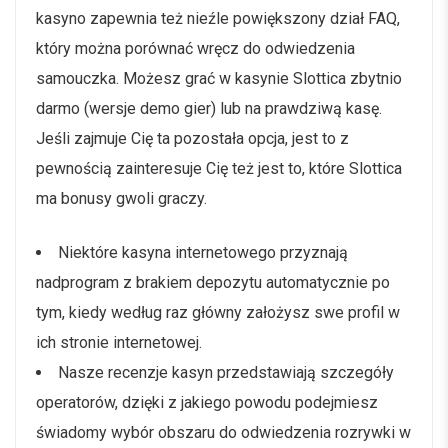
kasyno zapewnia też nieźle powiększony dział FAQ,
który można porównać wręcz do odwiedzenia
samouczka. Możesz grać w kasynie Slottica zbytnio
darmo (wersje demo gier) lub na prawdziwą kasę.
Jeśli zajmuje Cię ta pozostała opcja, jest to z
pewnością zainteresuje Cię też jest to, które Slottica
ma bonusy gwoli graczy.
Niektóre kasyna internetowego przyznają
nadprogram z brakiem depozytu automatycznie po
tym, kiedy według raz główny założysz swe profil w
ich stronie internetowej.
Nasze recenzje kasyn przedstawiają szczegóły
operatorów, dzięki z jakiego powodu podejmiesz
świadomy wybór obszaru do odwiedzenia rozrywki w