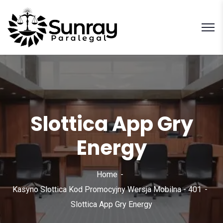
Slottica App Gry
Energy
Home
Kasyno Slottica Kod Promocyjny Wersja Mobilna - 401
Slottica App Gry Energy