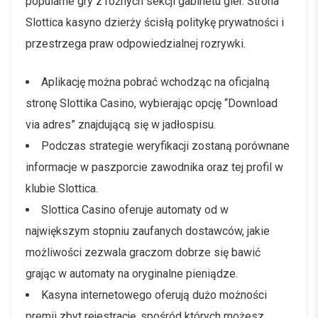
popularne gry z różnych sekcji gabinetu gier. Strona
Slottica kasyno dzierży ścisłą politykę prywatności i
przestrzega praw odpowiedzialnej rozrywki.
Aplikację można pobrać wchodząc na oficjalną
stronę Slottika Casino, wybierając opcję “Download
via adres” znajdującą się w jadłospisu.
Podczas strategie weryfikacji zostaną porównane
informacje w paszporcie zawodnika oraz tej profil w
klubie Slottica.
Slottica Casino oferuje automaty od w
największym stopniu zaufanych dostawców, jakie
możliwości zezwala graczom dobrze się bawić
grając w automaty na oryginalne pieniądze.
Kasyna internetowego oferują dużo możności
premii zbyt rejestrację, spośród których możesz