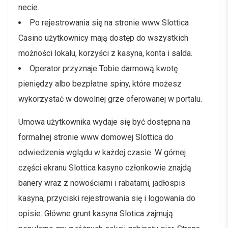
necie.
Po rejestrowania się na stronie www Slottica
Casino użytkownicy mają dostęp do wszystkich
możności lokalu, korzyści z kasyna, konta i salda.
Operator przyznaje Tobie darmową kwotę
pieniędzy albo bezpłatne spiny, które możesz
wykorzystać w dowolnej grze oferowanej w portalu.
Umowa użytkownika wydaje się być dostępna na
formalnej stronie www domowej Slottica do
odwiedzenia wglądu w każdej czasie. W górnej
części ekranu Slottica kasyno członkowie znajdą
banery wraz z nowościami i rabatami, jadłospis
kasyna, przyciski rejestrowania się i logowania do
opisie. Główne grunt kasyna Slotica zajmują