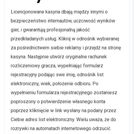
Licencjonowane kasyna dbają między innymi o
bezpieczeństwo internautów, uczciwość wyników
gier, i gwarantują profesjonalną jakość
przedkładanych usług. Kliknij w odnośnik wybieranej
za pośrednictwem siebie reklamy i przejdź na stronę
kasyna. Następnie utwórz oryginalne rachunek
rozliczeniowy gracza, wypełniając formularz
rejestracyjny podając swe imię, odnośnik list
elektroniczny, wiek, położenie odbioru. Po
wypełnieniu formularza rejestracyjnego zostaniesz
poproszony o potwierdzenie własnego konta
poprzez kliknięcie w link wysłany na podany przez
Ciebie adres list elektroniczny. Wielu uważa, że do
rozrywki na automatach internetowego odrzucić