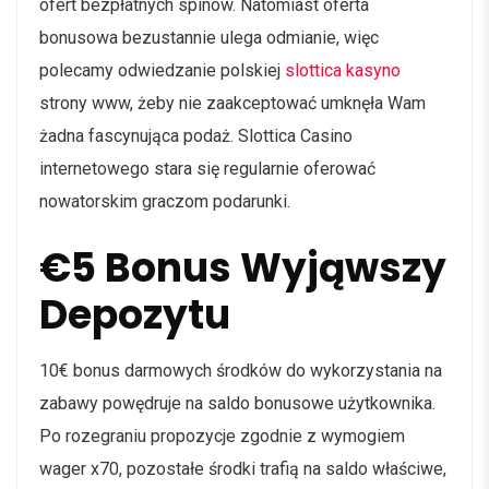
ofert bezpłatnych spinów. Natomiast oferta
bonusowa bezustannie ulega odmianie, więc
polecamy odwiedzanie polskiej
slottica kasyno
strony www, żeby nie zaakceptować umknęła Wam
żadna fascynująca podaż. Slottica Casino
internetowego stara się regularnie oferować
nowatorskim graczom podarunki.
€5 Bonus Wyjąwszy
Depozytu
10€ bonus darmowych środków do wykorzystania na
zabawy powędruje na saldo bonusowe użytkownika.
Po rozegraniu propozycje zgodnie z wymogiem
wager x70, pozostałe środki trafią na saldo właściwe,