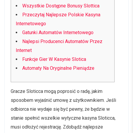
Wszystkie Dostępne Bonusy Slottica
Przeczytaj Najlepsze Polskie Kasyna
Internetowego
Gatunki Automatów Internetowego
Najlepsi Producenci Automatów Przez
Internet
Funkcje Gier W Kasynie Slotica
Automaty Na Oryginalne Pieniądze
Gracze Sloticca mogą poprosić o radę, jakim
sposobem wyjaśnić umowę z użytkownikiem. Jeśli
odbiorca nie wydaje się być pewny, że będzie w
stanie spełnić wszelkie wytyczne kasyna Sloticca,
musi odłożyć rejestrację. Zdobądź najlepsze