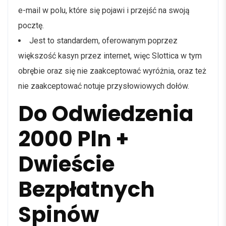
e-mail w polu, które się pojawi i przejść na swoją
pocztę.
Jest to standardem, oferowanym poprzez
większość kasyn przez internet, więc Slottica w tym
obrębie oraz się nie zaakceptować wyróżnia, oraz też
nie zaakceptować notuje przysłowiowych dołów.
Do Odwiedzenia
2000 Pln +
Dwieście
Bezpłatnych
Spinów