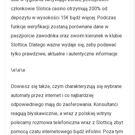
członkowie Slotica casino otrzymują 200% od
depozytu w wysokości 15€ bądź więcej. Podczas
funkcje weryfikacji zostaną porównane dane w
paszporcie zawodnika oraz swoim kierunek w klubie
Slottica. Dlatego ważne wydaje się, żeby podawać
tylko prawdziwe, aktualne i autentyczne informacje.
\e\e\e
Dowiesz się także, czym charakteryzują się wybrane
automaty przez internet i co najbardziej
odpowiedniego mają do zaoferowania. Konsultanci
reagują błyskawicznie, a wraz z polskiej witryny
polecamy rozmowa telefoniczna wraz z Slotticą zbyt
pomocą czatu internetowego bądź infolinii. Poza tym