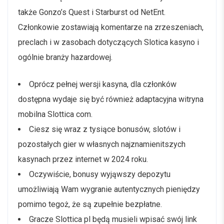
także Gonzo’s Quest i Starburst od NetEnt.
Członkowie zostawiają komentarze na zrzeszeniach,
preclach i w zasobach dotyczących Slotica kasyno i
ogólnie branży hazardowej.
Oprócz pełnej wersji kasyna, dla członków
dostępna wydaje się być również adaptacyjna witryna
mobilna Slottica com.
Ciesz się wraz z tysiące bonusów, slotów i
pozostałych gier w własnych najznamienitszych
kasynach przez internet w 2024 roku.
Oczywiście, bonusy wyjąwszy depozytu
umożliwiają Wam wygranie autentycznych pieniędzy
pomimo tegoż, że są zupełnie bezpłatne.
Gracze Slottica pl będą musieli wpisać swój link