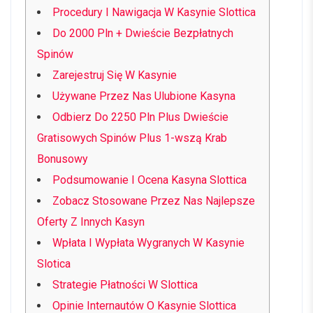
Procedury I Nawigacja W Kasynie Slottica
Do 2000 Pln + Dwieście Bezpłatnych
Spinów
Zarejestruj Się W Kasynie
Używane Przez Nas Ulubione Kasyna
Odbierz Do 2250 Pln Plus Dwieście
Gratisowych Spinów Plus 1-wszą Krab
Bonusowy
Podsumowanie I Ocena Kasyna Slottica
Zobacz Stosowane Przez Nas Najlepsze
Oferty Z Innych Kasyn
Wpłata I Wypłata Wygranych W Kasynie
Slotica
Strategie Płatności W Slottica
Opinie Internautów O Kasynie Slottica