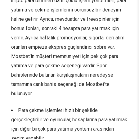
kripto para birimleri dahil çoklu işlem yöntemleri, para
yatırma ve çekme işlemlerini sorunsuz bir deneyim
haline getirir. Ayrıca, mevduatlar ve freespinler için
bonus fonları, sonraki 4 hesapta para yatırmak için
verilir. Ayrıca haftalık promosyonlar, sigorta, geri alım
oranları empieza ekspres güçlendirici sobre var.
Mostbet’in müşteri memnuniyeti için pek çok para
yatırma ve para çekme seçeneği vardır. Spor
bahislerinde bulunan karşılaşmaların neredeyse
tamamına canlı bahis seçeneği de Mostbet’te
bulunuyor.
Para çekme işlemleri hızlı bir şekilde
gerçekleştirilir ve oyuncular, hesaplarına para yatırmak
için diğer birçok para yatırma yöntemi arasından
seçim yapabilir.