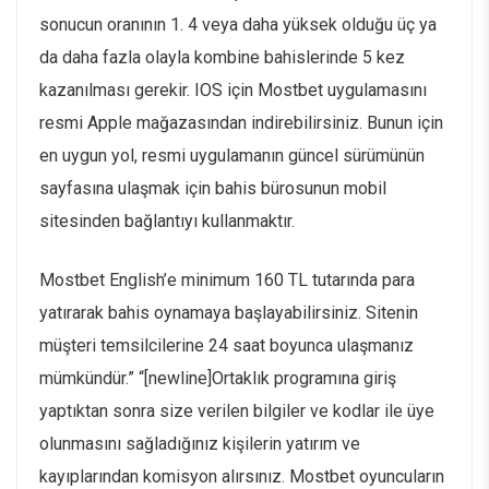
sonucun oranının 1. 4 veya daha yüksek olduğu üç ya
da daha fazla olayla kombine bahislerinde 5 kez
kazanılması gerekir. IOS için Mostbet uygulamasını
resmi Apple mağazasından indirebilirsiniz. Bunun için
en uygun yol, resmi uygulamanın güncel sürümünün
sayfasına ulaşmak için bahis bürosunun mobil
sitesinden bağlantıyı kullanmaktır.
Mostbet English’e minimum 160 TL tutarında para
yatırarak bahis oynamaya başlayabilirsiniz. Sitenin
müşteri temsilcilerine 24 saat boyunca ulaşmanız
mümkündür.” “[newline]Ortaklık programına giriş
yaptıktan sonra size verilen bilgiler ve kodlar ile üye
olunmasını sağladığınız kişilerin yatırım ve
kayıplarından komisyon alırsınız. Mostbet oyuncuların