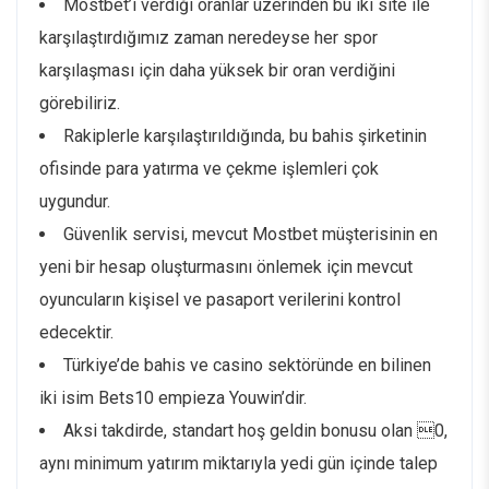
Mostbet’i verdiği oranlar üzerinden bu iki site ile
karşılaştırdığımız zaman neredeyse her spor
karşılaşması için daha yüksek bir oran verdiğini
görebiliriz.
Rakiplerle karşılaştırıldığında, bu bahis şirketinin
ofisinde para yatırma ve çekme işlemleri çok
uygundur.
Güvenlik servisi, mevcut Mostbet müşterisinin en
yeni bir hesap oluşturmasını önlemek için mevcut
oyuncuların kişisel ve pasaport verilerini kontrol
edecektir.
Türkiye’de bahis ve casino sektöründe en bilinen
iki isim Bets10 empieza Youwin’dir.
Aksi takdirde, standart hoş geldin bonusu olan 0,
aynı minimum yatırım miktarıyla yedi gün içinde talep