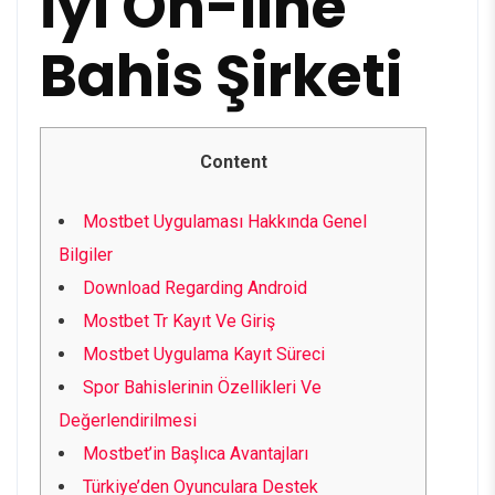
İyi On-line
Bahis Şirketi
Content
Mostbet Uygulaması Hakkında Genel
Bilgiler
Download Regarding Android
Mostbet Tr Kayıt Ve Giriş
Mostbet Uygulama Kayıt Süreci
Spor Bahislerinin Özellikleri Ve
Değerlendirilmesi
Mostbet’in Başlıca Avantajları
Türkiye’den Oyunculara Destek