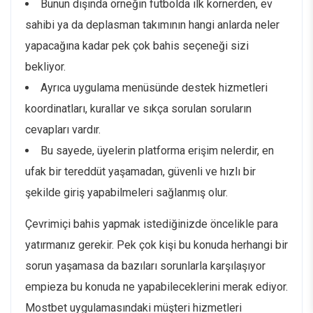
Bunun dışında örneğin futbolda ilk kornerden, ev
sahibi ya da deplasman takımının hangi anlarda neler
yapacağına kadar pek çok bahis seçeneği sizi
bekliyor.
Ayrıca uygulama menüsünde destek hizmetleri
koordinatları, kurallar ve sıkça sorulan soruların
cevapları vardır.
Bu sayede, üyelerin platforma erişim nelerdir, en
ufak bir tereddüt yaşamadan, güvenli ve hızlı bir
şekilde giriş yapabilmeleri sağlanmış olur.
Çevrimiçi bahis yapmak istediğinizde öncelikle para
yatırmanız gerekir. Pek çok kişi bu konuda herhangi bir
sorun yaşamasa da bazıları sorunlarla karşılaşıyor
empieza bu konuda ne yapabileceklerini merak ediyor.
Mostbet uygulamasındaki müşteri hizmetleri