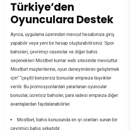
Türkiye’den
Oyunculara Destek
Ayrıca, uygulama üzerinden mevcut hesabınıza giriş
yapabilir veya yeni bir hesap oluşturabilirsiniz. Spor
bahisleri, çevrimiçi casinolar ve diğer bahis
seçenekleri Mostbet kumar web sitesinde mevcuttur.
Mostbet müşterilerine, oyun deneyimlerini geliştirmek
için” “çeşitli benzersiz bonuslar empieza teşvikler
verilir. Bu promosyonlardan yararlanan oyuncular
bonuslar, ücretsiz bahisler, para iadesi empieza diğer
avantajlardan faydalanabilirler.
Mostbet, bahis konusunda en iyi oranları sunan bir
çevrimiçi bahis şirketidir.