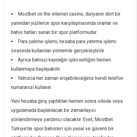
Mostbet on the internet casino, dünyanın dört bir
yanından yüzlerce spor karşılaşmasında oranlar ve
bahis hatları sunan bir spor platformudur.
Para çekme işlemi, hesaba para yatırma işlemi
sırasında kullanılan yöntemle gerçekleştirilir.
Ayrıca bahisçi kaynağın işlevselliğini hemen
kullanmaya başlayabilir.
Yalnızca her zaman erişebileceğiniz kendi telefon
numaranızı kullanın.
Yeni hesaba giriş yaptıktan hemen sonra sitede veya
uygulamada başlatılacak bir zamanlayıcı
yönlendirmeye yardımcı olacaktır. Evet, Mostbet
Türkiye’de spor bahisleri için yasal ve güvenli bir