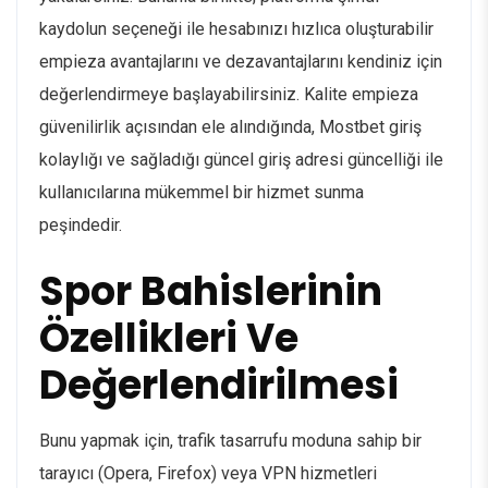
kaydolun seçeneği ile hesabınızı hızlıca oluşturabilir
empieza avantajlarını ve dezavantajlarını kendiniz için
değerlendirmeye başlayabilirsiniz. Kalite empieza
güvenilirlik açısından ele alındığında, Mostbet giriş
kolaylığı ve sağladığı güncel giriş adresi güncelliği ile
kullanıcılarına mükemmel bir hizmet sunma
peşindedir.
Spor Bahislerinin
Özellikleri Ve
Değerlendirilmesi
Bunu yapmak için, trafik tasarrufu moduna sahip bir
tarayıcı (Opera, Firefox) veya VPN hizmetleri