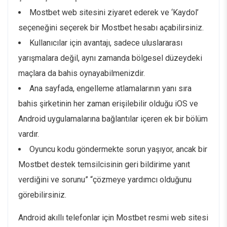
Mostbet web sitesini ziyaret ederek ve ‘Kaydol’
seçeneğini seçerek bir Mostbet hesabı açabilirsiniz.
Kullanıcılar için avantajı, sadece uluslararası
yarışmalara değil, aynı zamanda bölgesel düzeydeki
maçlara da bahis oynayabilmenizdir.
Ana sayfada, engelleme atlamalarının yanı sıra
bahis şirketinin her zaman erişilebilir olduğu iOS ve
Android uygulamalarına bağlantılar içeren ek bir bölüm
vardır.
Oyuncu kodu göndermekte sorun yaşıyor, ancak bir
Mostbet destek temsilcisinin geri bildirime yanıt
verdiğini ve sorunu” “çözmeye yardımcı olduğunu
görebilirsiniz.
Android akıllı telefonlar için Mostbet resmi web sitesi