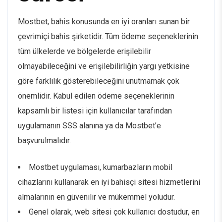
Mostbet, bahis konusunda en iyi oranları sunan bir
çevrimiçi bahis şirketidir. Tüm ödeme seçeneklerinin
tüm ülkelerde ve bölgelerde erişilebilir
olmayabileceğini ve erişilebilirliğin yargı yetkisine
göre farklılık gösterebileceğini unutmamak çok
önemlidir. Kabul edilen ödeme seçeneklerinin
kapsamlı bir listesi için kullanıcılar tarafından
uygulamanın SSS alanına ya da Mostbet’e
başvurulmalıdır.
Mostbet uygulaması, kumarbazların mobil
cihazlarını kullanarak en iyi bahisçi sitesi hizmetlerini
almalarının en güvenilir ve mükemmel yoludur.
Genel olarak, web sitesi çok kullanıcı dostudur, en