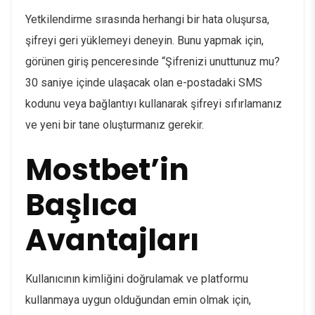
Yetkilendirme sırasında herhangi bir hata oluşursa,
şifreyi geri yüklemeyi deneyin. Bunu yapmak için,
görünen giriş penceresinde “Şifrenizi unuttunuz mu?
30 saniye içinde ulaşacak olan e-postadaki SMS
kodunu veya bağlantıyı kullanarak şifreyi sıfırlamanız
ve yeni bir tane oluşturmanız gerekir.
Mostbet’in
Başlıca
Avantajları
Kullanıcının kimliğini doğrulamak ve platformu
kullanmaya uygun olduğundan emin olmak için,