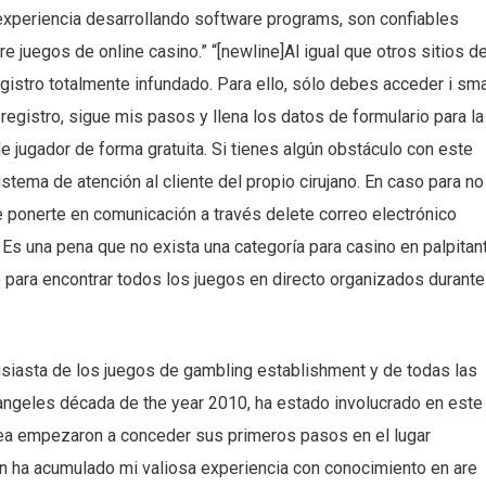
experiencia desarrollando software programs, son confiables
 juegos de online casino.” “[newline]Al igual que otros sitios d
gistro totalmente infundado. Para ello, sólo debes acceder i sm
 registro, sigue mis pasos y llena los datos de formulario para la
 jugador de forma gratuita. Si tienes algún obstáculo con este
istema de atención al cliente del propio cirujano. En caso para no
ue ponerte en comunicación a través delete correo electrónico
Es una pena que no exista una categoría para casino en palpitant
ara encontrar todos los juegos en directo organizados durante
usiasta de los juegos de gambling establishment y de todas las
angeles década de the year 2010, ha estado involucrado en este
ea empezaron a conceder sus primeros pasos en el lugar
án ha acumulado mi valiosa experiencia con conocimiento en are