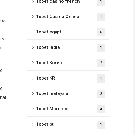
1xbet casino french
1
1xbet Casino Online
1
tos
1xbet egypt
6
les.
1xbet india
a
1
1xbet Korea
2
ro
1xbet KR
1
de
1xbet malaysia
2
hat
1xbet Morocco
4
1xbet pt
1