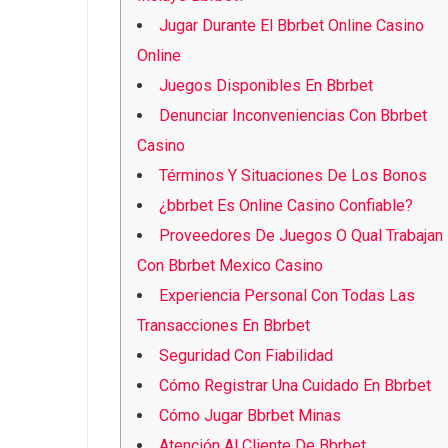
Jugar Durante El Bbrbet Online Casino
Online
Juegos Disponibles En Bbrbet
Denunciar Inconveniencias Con Bbrbet
Casino
Términos Y Situaciones De Los Bonos
¿bbrbet Es Online Casino Confiable?
Proveedores De Juegos O Qual Trabajan
Con Bbrbet Mexico Casino
Experiencia Personal Con Todas Las
Transacciones En Bbrbet
Seguridad Con Fiabilidad
Cómo Registrar Una Cuidado En Bbrbet
Cómo Jugar Bbrbet Minas
Atención Al Cliente De Bbrbet