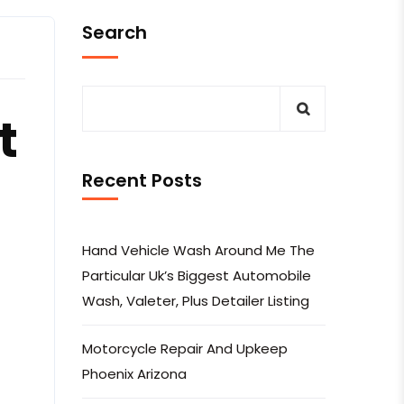
Search
t
Recent Posts
Hand Vehicle Wash Around Me The
Particular Uk’s Biggest Automobile
Wash, Valeter, Plus Detailer Listing
Motorcycle Repair And Upkeep
Phoenix Arizona