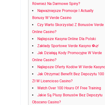
Również Na Darmowe Spiny?
Najważniejsze Promocje I Actually
Bonusy W Verde Casino
Czy Warto Skorzystać Z Bonusów Verde
Online Casino?
Najlepsze Kasyna Online Dla Polski
Zakłady Sportowe Verde Kasyno ⚽️🌿
Jak Działają Kody Promocyjne W Verde
Online Casino?
Najlepsze Oferty Kodów W Verde Kasyn
Jak Otrzymać Benefit Bez Depozytu 100
Zł W Licencioso Casino?
Watch Over 100 Hours Of Free Training
Jakie Są Plusy Bonusów Bez Depozytu
Obsceno Casino?