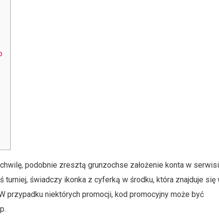
o
chwilę, podobnie zresztą grunzochse założenie konta w serwisi
turniej, świadczy ikonka z cyferką w środku, która znajduje się
. W przypadku niektórych promocji, kod promocyjny może być
p.