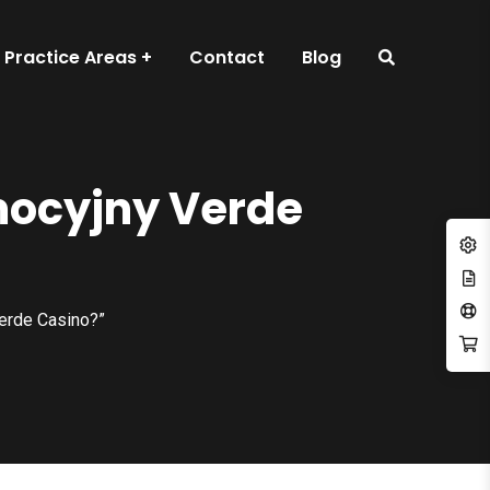
Practice Areas
Contact
Blog
mocyjny Verde
erde Casino?”