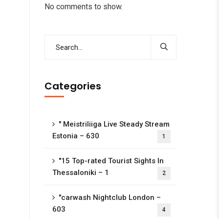
No comments to show.
Categories
"️ Meistriliiga Live Steady Stream
Estonia – 630
1
"15 Top-rated Tourist Sights In
Thessaloniki – 1
2
"carwash Nightclub London –
603
4