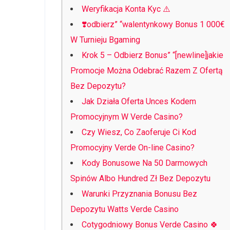
Weryfikacja Konta Kyc ⚠️
❣️odbierz” “walentynkowy Bonus 1 000€
W Turnieju Bgaming
Krok 5 – Odbierz Bonus” “[newline]jakie
Promocje Można Odebrać Razem Z Ofertą
Bez Depozytu?
Jak Działa Oferta Unces Kodem
Promocyjnym W Verde Casino?
Czy Wiesz, Co Zaoferuje Ci Kod
Promocyjny Verde On-line Casino?
Kody Bonusowe Na 50 Darmowych
Spinów Albo Hundred Zł Bez Depozytu
Warunki Przyznania Bonusu Bez
Depozytu Watts Verde Casino
Cotygodniowy Bonus Verde Casino 🍀