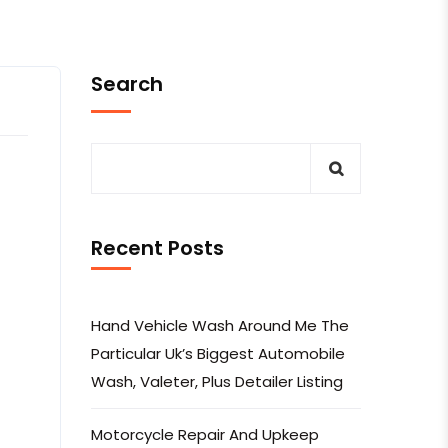
Search
Recent Posts
Hand Vehicle Wash Around Me The
Particular Uk’s Biggest Automobile
Wash, Valeter, Plus Detailer Listing
Motorcycle Repair And Upkeep