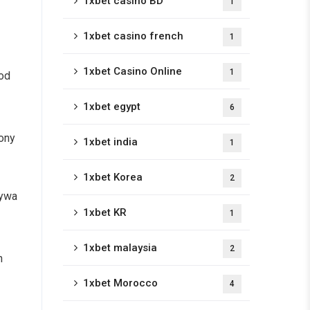
1xbet casino BD
1
1xbet casino french
1
1xbet Casino Online
1
 od
1xbet egypt
6
ony
1xbet india
1
1xbet Korea
2
bywa
1xbet KR
1
1xbet malaysia
2
h
1xbet Morocco
4