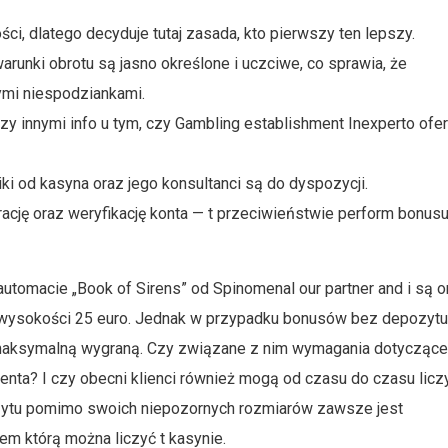
ci, dlatego decyduje tutaj zasada, kto pierwszy ten lepszy.
arunki obrotu są jasno określone i uczciwe, co sprawia, że
tymi niespodziankami.
y innymi info u tym, czy Gambling establishment Inexperto ofer
ki od kasyna oraz jego konsultanci są do dyspozycji.
ację oraz weryfikację konta — t przeciwieństwie perform bonus
tomacie „Book of Sirens” od Spinomenal our partner and i są 
wysokości 25 euro. Jednak w przypadku bonusów bez depozytu
o maksymalną wygraną. Czy związane z nim wymagania dotyczące
ienta? I czy obecni klienci również mogą od czasu do czasu licz
zytu pomimo swoich niepozornych rozmiarów zawsze jest
 em którą można liczyć t kasynie.