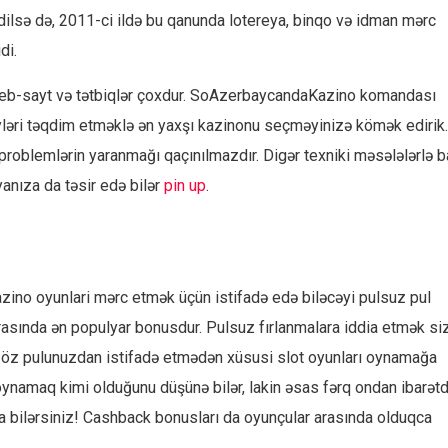
edilsə də, 2011-ci ildə bu qanunda lotereya, binqo və idman mərc
di.
 veb-sayt və tətbiqlər çoxdur. SoAzerbaycandaKazino komandası
rəyləri təqdim etməklə ən yaxşı kazinonu seçməyinizə kömək edirik.
, problemlərin yaranmağı qaçınılmazdır. Digər texniki məsələlərlə b
yanıza da təsir edə bilər
pin up
.
azino oyunlari mərc etmək üçün istifadə edə biləcəyi pulsuz pul
 arasında ən populyar bonusdur. Pulsuz fırlanmalara iddia etmək si
ün öz pulunuzdan istifadə etmədən xüsusi slot oyunları oynamağa
oynamaq kimi olduğunu düşünə bilər, lakin əsas fərq ondan ibarətd
na bilərsiniz! Cashback bonusları da oyunçular arasında olduqca