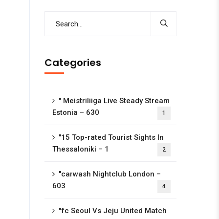
Categories
"️ Meistriliiga Live Steady Stream
Estonia – 630
1
"15 Top-rated Tourist Sights In
Thessaloniki – 1
2
"carwash Nightclub London –
603
4
"fc Seoul Vs Jeju United Match