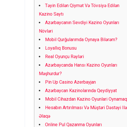
Təyin Edilən Qiymət Və Tövsiyə Edilən
Kazino Saytı
Azərbaycanın Sevdiyi Kazino Oyunları
Növləri
Mobil Qurğularımda Oynaya Bilərəm?
Loyallıq Bonusu
Real Oyunçu Rəyləri
Azərbaycanda Hansı Kazino Oyunları
Məşhurdur?
Pin Up Casino Azerbayjan
Azərbaycan Kazinolarında Qeydiyyat
Mobil Cihazdan Kazino Oyunlari Oynamaq
Hesabın Artırılması Və Müştəri Dəstəyi Ilə
Əlaqə
Online Pul Qazanma Oyunları