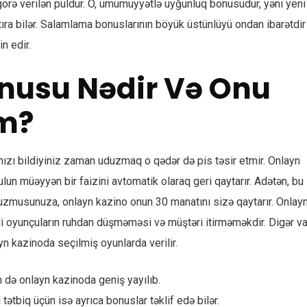
rə verilən puldur. O, ümumuyyətlə uyğunluq bonusudur, yəni yeni
ıra bilər. Salamlama bonuslarının böyük üstünlüyü ondan ibarətdir 
n edir.
usu Nədir Və Onu
im?
ğınızı bildiyiniz zaman uduzmaq o qədər də pis təsir etmir. Onlayn
ulun müəyyən bir faizini avtomatik olaraq geri qaytarır. Adətən, bu
uzmusunuza, onlayn kazino onun 30 manatını sizə qaytarır. Onlay
 oyunçuların ruhdan düşməməsi və müştəri itirməməkdir. Digər v
n kazinoda seçilmiş oyunlarda verilir.
 də onlayn kazinoda geniş yayılıb.
tətbiq üçün isə ayrıca bonuslar təklif edə bilər.