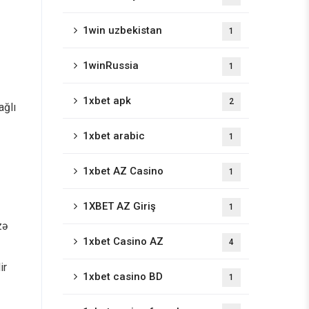
1win uzbekistan
1
1winRussia
1
1xbet apk
2
ağlı
1xbet arabic
1
1xbet AZ Casino
1
1XBET AZ Giriş
1
zə
1xbet Casino AZ
4
ir
1xbet casino BD
1