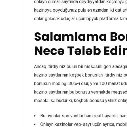
onlayn qumar saytında qeydiyyatdan keçməyə gö
kazinoya qoyduğunuz pulu ən azından iki qat art
onlar gələcək uduşlar üçün bpyük platforma təmi
Salamlama Bon
Necə Tələb Ed
Ancaq itirdiyiniz pulun bir hissəsini geri alaca
kazino saytlarının keşbek bonusları itirdiyiniz p
bonusun məbləği 30%-i olur, yəni 100 manat ud
kazino saytlarının bu bonusu verməkdə məqsədi
məsələ isə budur ki, keşbek bonusu yalnız onlay
Bu oyunlar son vaxtlar həm real həyatda, həm
Onlayn kazinolar veb-sayt üçün ayrıca, mobil 