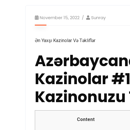
November 15, 2022
Sunray
Ən Yaxşı Kazinolar Və Təkliflər
Azərbaycan
Kazinolar #
Kazinonuzu 
Content