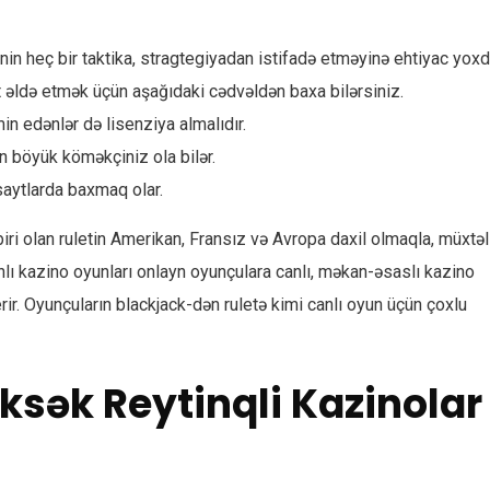
nin heç bir taktika, stragtegiyadan istifadə etməyinə ehtiyac yoxd
t əldə etmək üçün aşağıdaki cədvəldən baxa bilərsiniz.
in edənlər də lisenziya almalıdır.
böyük köməkçiniz ola bilər.
 saytlarda baxmaq olar.
ri olan ruletin Amerikan, Fransız və Avropa daxil olmaqla, müxtəl
anlı kazino oyunları onlayn oyunçulara canlı, məkan-əsaslı kazino
r. Oyunçuların blackjack-dən ruletə kimi canlı oyun üçün çoxlu
sək Reytinqli Kazinolar