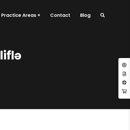
Practice Areas
Contact
Blog
iflə