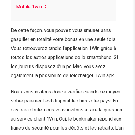
Mobile 1win 📱
De cette façon, vous pouvez vous amuser sans
gaspiller en totalité votre bonus en une seule fois.
Vous retrouverez tandis l’application 1Win grâce à
toutes les autres applications de le smartphone. Si
les joueurs disposez d’un pc Mac, vous avez
également la possibilité de télécharger 1Win apk.
Nous vous invitons donc à vérifier cuando ce moyen
sobre paiement est disponible dans votre pays. En
cas para doute, nous vous invitons à fake la question
au service client 1Win. Oui, le bookmaker répond aux
lignes de sécurité pour les dépôts et les retraits. L’un