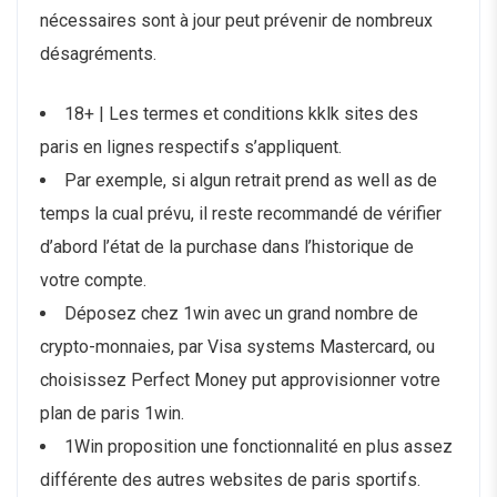
nécessaires sont à jour peut prévenir de nombreux
désagréments.
18+ | Les termes et conditions kklk sites des
paris en lignes respectifs s’appliquent.
Par exemple, si algun retrait prend as well as de
temps la cual prévu, il reste recommandé de vérifier
d’abord l’état de la purchase dans l’historique de
votre compte.
Déposez chez 1win avec un grand nombre de
crypto-monnaies, par Visa systems Mastercard, ou
choisissez Perfect Money put approvisionner votre
plan de paris 1win.
1Win proposition une fonctionnalité en plus assez
différente des autres websites de paris sportifs.