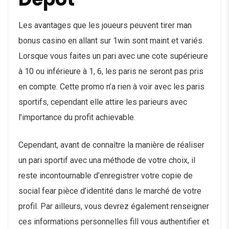
Les avantages que les joueurs peuvent tirer man
bonus casino en allant sur 1win sont maint et variés.
Lorsque vous faites un pari avec une cote supérieure
à 10 ou inférieure à 1, 6, les paris ne seront pas pris
en compte. Cette promo n’a rien à voir avec les paris
sportifs, cependant elle attire les parieurs avec
l’importance du profit achievable.
Cependant, avant de connaître la manière de réaliser
un pari sportif avec una méthode de votre choix, il
reste incontournable d’enregistrer votre copie de
social fear pièce d’identité dans le marché de votre
profil. Par ailleurs, vous devrez également renseigner
ces informations personnelles fill vous authentifier et