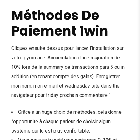
Méthodes De
Paiement 1win
Cliquez ensuite dessus pour lancer l’installation sur
votre pyromane. Accumulation d’une majoration de
10% lors de la summary de transactions para 5 ou in
addition (en tenant compte des gains). Enregistrer
mon nom, mon e-mail et wednesday site dans the
navigateur pour friday prochain commentaire.”
Grâce à un huge choix de méthodes, cela donne
l’opportunité à chaque parieur de choisir algun
système qui lo est plus confortable.