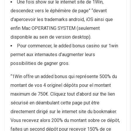
Une fois show sur le internet site de 1Win,
descendez vers le éphémère de page” “devant
d’apercevoir les trademarks android, iOS ainsi que
enfin Mac OPERATING SYSTEM (seulement
disponible au sein de version desktop).
Pour commencer, le added bonus casino sur 1win
permet aux internautes d’augmenter leurs
possibilities de gagner gros.
“1Win offre un added bonus qui représente 500% du
montant de vos 4 originel dépôts pour el montant
maximum de 750€. Cliquez tout d’abord sur the lien
sécurisé en déambulant cette page put être
directement dirigé sur le internet site du bookmaker.
Vous recevez alors 200% du montant sobre ce dépôt,
faites un second dépôt pour recevoir 150% de ce