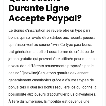
Durante Ligne
Accepte Paypal?
Le Bonus d’inscription se révèle être un type para
bonus qui se révèle être attribué aux récents joueurs
qui s’inscrivent au casino 1win. Ce type para bonus
est généralement offert sous forme de crédit ou de
jetons gratuits qui peuvent être utilisés pour miser au
niveau des différents amusements proposés par le
casino.” “[newline]Ces jetons gratuits deviennent
généralement cumulables grâce à d’autres types de
bonus tels o qual les bonus réguliers, ce qui donne la
possibilité aux joueurs d’accumuler plus d’avantages.
À l’ère du numérique, la mobilité est devenue une