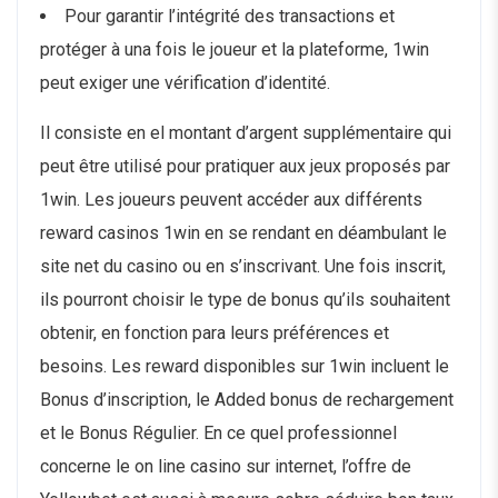
Pour garantir l’intégrité des transactions et
protéger à una fois le joueur et la plateforme, 1win
peut exiger une vérification d’identité.
Il consiste en el montant d’argent supplémentaire qui
peut être utilisé pour pratiquer aux jeux proposés par
1win. Les joueurs peuvent accéder aux différents
reward casinos 1win en se rendant en déambulant le
site net du casino ou en s’inscrivant. Une fois inscrit,
ils pourront choisir le type de bonus qu’ils souhaitent
obtenir, en fonction para leurs préférences et
besoins. Les reward disponibles sur 1win incluent le
Bonus d’inscription, le Added bonus de rechargement
et le Bonus Régulier. En ce quel professionnel
concerne le on line casino sur internet, l’offre de