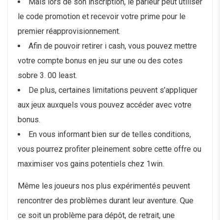
Mais lors de son inscription, le parieur peut utiliser
le code promotion et recevoir votre prime pour le
premier réapprovisionnement.
Afin de pouvoir retirer i cash, vous pouvez mettre
votre compte bonus en jeu sur une ou des cotes
sobre 3. 00 least.
De plus, certaines limitations peuvent s’appliquer
aux jeux auxquels vous pouvez accéder avec votre
bonus.
En vous informant bien sur de telles conditions,
vous pourrez profiter pleinement sobre cette offre ou
maximiser vos gains potentiels chez 1win.
Même les joueurs nos plus expérimentés peuvent
rencontrer des problèmes durant leur aventure. Que
ce soit un problème para dépôt, de retrait, une