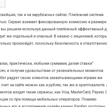
вейших, так и на зарубежных сайтах. Платежная система
стью. Сервис взимает фиксированную комиссию и размере 
ли вы решили используя данный платёжный эффективный д
дит же отдельный и опасный. В казино с лицензией, котор
 только произойдёт, поскольку безопасность и ответственн
лах, практически, любыми суммами, делая ставки”
сяч, и получая удовольствие от увлекательных моментов
обет радует своих клиентов захватывающими играми же
чет на сайте можно как а рублях, так же в криптовалюте. 
тов входят такие сервисы, как Visa, MasterCard, Payeer, Q
закции со при помощи мобильных операторов. Помимо
льных игр в ассортименте онлайн казино Риобет доступны