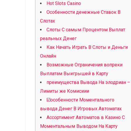
Hot Slots Casino
Особенности денежные Ставок В
Слотах
Слоты С самым Процентом Выплат
реальных Денег
Как Начать Играть В Слоты и Деньги
Онлайн
Возможные Ограничения вопреки
Выплатам Выигрышей в Карту
преимущества Вывода На элодриан –
Лимиты же Комисиии
☑️особенности Моментального
вывода Денег В Игровых Автоматах
Ассортимент Автоматов в Казино С
Моментальным Выводом На Карту