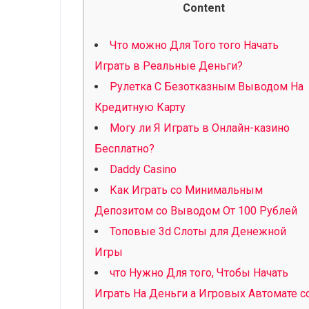
Content
Что можно Для Того того Начать
Играть в Реальные Деньги?
Рулетка С Безотказным Выводом На
Кредитную Карту
Могу ли Я Играть в Онлайн-казино
Бесплатно?
Daddy Casino
Как Играть со Минимальным
Депозитом со Выводом От 100 Рублей
Топовые 3d Слоты для Денежной
Игры
что Нужно Для того, Чтобы Начать
Играть На Деньги а Игровых Автомате с