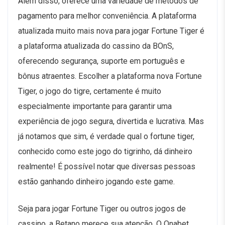
Além disso, oferece uma variedade de métodos de
pagamento para melhor conveniência. A plataforma
atualizada muito mais nova para jogar Fortune Tiger é
a plataforma atualizada do cassino da BOnS,
oferecendo segurança, suporte em português e
bônus atraentes. Escolher a plataforma nova Fortune
Tiger, o jogo do tigre, certamente é muito
especialmente importante para garantir uma
experiência de jogo segura, divertida e lucrativa. Mas
já notamos que sim, é verdade qual o fortune tiger,
conhecido como este jogo do tigrinho, dá dinheiro
realmente! É possível notar que diversas pessoas
estão ganhando dinheiro jogando este game.
Seja para jogar Fortune Tiger ou outros jogos de
cassino, a Betano merece sua atenção. O Onabet