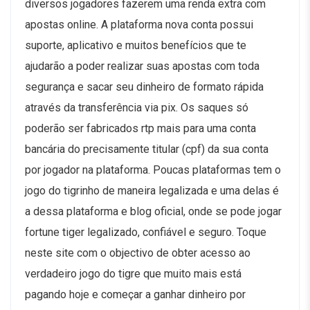
diversos jogadores fazerem uma renda extra com
apostas online. A plataforma nova conta possui
suporte, aplicativo e muitos benefícios que te
ajudarão a poder realizar suas apostas com toda
segurança e sacar seu dinheiro de formato rápida
através da transferência via pix. Os saques só
poderão ser fabricados rtp mais para uma conta
bancária do precisamente titular (cpf) da sua conta
por jogador na plataforma. Poucas plataformas tem o
jogo do tigrinho de maneira legalizada e uma delas é
a dessa plataforma e blog oficial, onde se pode jogar
fortune tiger legalizado, confiável e seguro. Toque
neste site com o objectivo de obter acesso ao
verdadeiro jogo do tigre que muito mais está
pagando hoje e começar a ganhar dinheiro por