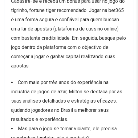
Cadastre-se e receba um bônus para usar no jogo do
tigrinho, fortune tiger recomendado. Jogar na bet365
é uma forma segura e confiável para quem buscan
uma lar de apostas (plataforma de cassino online)
com bastante credibilidade. Em seguida, busque pelo
jogo dentro da plataforma com o objectivo de
começar a jogar e ganhar capital realizando suas
apostas.
Com mais por três anos do experiência na
indústria de jogos de azar, Mílton se destaca por as
suas análises detalhadas e estratégias eficazes,
ajudando jogadores no Brasil a melhorar seus
resultados e experiências.
Mas para o jogo se tornar viciante, ele precisa
reembolsar também, não é verdade?