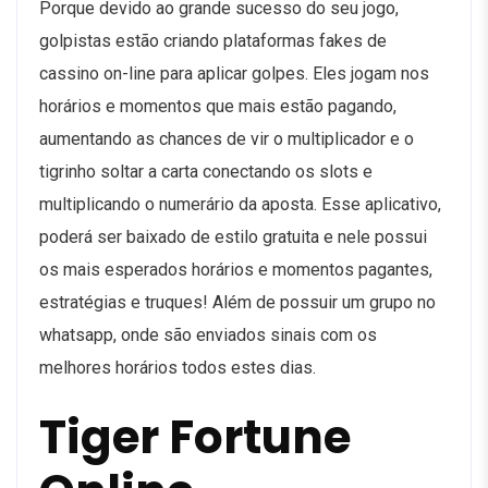
Porque devido ao grande sucesso do seu jogo,
golpistas estão criando plataformas fakes de
cassino on-line para aplicar golpes. Eles jogam nos
horários e momentos que mais estão pagando,
aumentando as chances de vir o multiplicador e o
tigrinho soltar a carta conectando os slots e
multiplicando o numerário da aposta. Esse aplicativo,
poderá ser baixado de estilo gratuita e nele possui
os mais esperados horários e momentos pagantes,
estratégias e truques! Além de possuir um grupo no
whatsapp, onde são enviados sinais com os
melhores horários todos estes dias.
Tiger Fortune