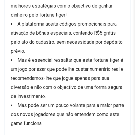
melhores estratégias com o objectivo de ganhar
dinheiro pelo fortune tiger!
A plataforma aceita códigos promocionais para
ativação de bônus especiais, contendo R$5 grátis
pelo ato do cadastro, sem necessidade por depósito
prévio.
Mas é essencial ressaltar que este fortune tiger é
um jogo por azar que pode lhe custar numerário real e
recomendamos-lhe que jogue apenas para sua
diversão e não com o objectivo de uma forma segura
de investimento.
Mas pode ser um pouco volante para a maior parte
dos novos jogadores que não entendem como este
game funciona.