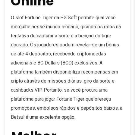
Online
O slot Fortune Tiger da PG Soft permite qual você
mergulhe nesse mundo lendário, girando os rolos na
tentativa de capturar a sorte e a bênção do tigre
dourado. Os jogadores podem revelar-se um bônus
de até 4 depósitos, recebendo criptomoedas
adicionais e BC Dollars (BCD) exclusivos. A
plataforma também disponibiliza recompensas em
cripto através de missões diárias, giro da sorte e
cashbacks VIP. Portanto, se você procura uma
plataforma para jogar Fortune Tiger que ofereça
promoções, embolsos rápidos e depósitos baixos, a
Betsul é uma excelente opção.