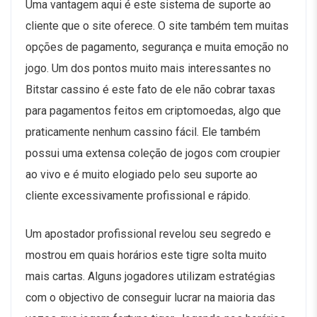
Uma vantagem aqui é este sistema de suporte ao
cliente que o site oferece. O site também tem muitas
opções de pagamento, segurança e muita emoção no
jogo. Um dos pontos muito mais interessantes no
Bitstar cassino é este fato de ele não cobrar taxas
para pagamentos feitos em criptomoedas, algo que
praticamente nenhum cassino fácil. Ele também
possui uma extensa coleção de jogos com croupier
ao vivo e é muito elogiado pelo seu suporte ao
cliente excessivamente profissional e rápido.
Um apostador profissional revelou seu segredo e
mostrou em quais horários este tigre solta muito
mais cartas. Alguns jogadores utilizam estratégias
com o objectivo de conseguir lucrar na maioria das