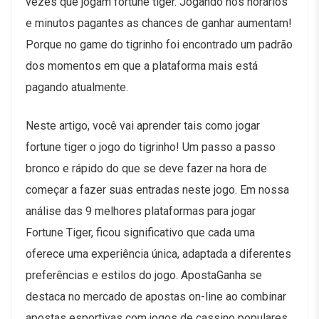
vezes que jogam fortune tiger. Jogando nos horários
e minutos pagantes as chances de ganhar aumentam!
Porque no game do tigrinho foi encontrado um padrão
dos momentos em que a plataforma mais está
pagando atualmente.
Neste artigo, você vai aprender tais como jogar
fortune tiger o jogo do tigrinho! Um passo a passo
bronco e rápido do que se deve fazer na hora de
começar a fazer suas entradas neste jogo. Em nossa
análise das 9 melhores plataformas para jogar
Fortune Tiger, ficou significativo que cada uma
oferece uma experiência única, adaptada a diferentes
preferências e estilos do jogo. ApostaGanha se
destaca no mercado de apostas on-line ao combinar
apostas esportivas com jogos de cassino populares,