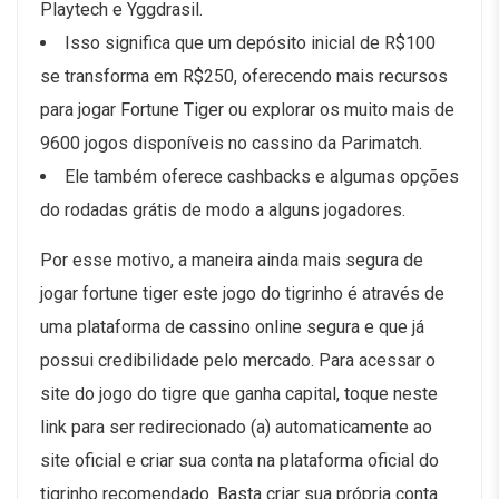
Playtech e Yggdrasil.
Isso significa que um depósito inicial de R$100
se transforma em R$250, oferecendo mais recursos
para jogar Fortune Tiger ou explorar os muito mais de
9600 jogos disponíveis no cassino da Parimatch.
Ele também oferece cashbacks e algumas opções
do rodadas grátis de modo a alguns jogadores.
Por esse motivo, a maneira ainda mais segura de
jogar fortune tiger este jogo do tigrinho é através de
uma plataforma de cassino online segura e que já
possui credibilidade pelo mercado. Para acessar o
site do jogo do tigre que ganha capital, toque neste
link para ser redirecionado (a) automaticamente ao
site oficial e criar sua conta na plataforma oficial do
tigrinho recomendado. Basta criar sua própria conta