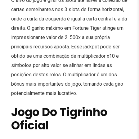
O alvo do jogo é girar os slots até haver a conexão de
cartas semelhantes nos 3 slots de forma horizontal,
onde a carta da esquerda é igual a carta central e a da
direita. O ganho máximo em Fortune Tiger atinge um
impressionante valor de 2. 500x a sua própria
principais recursos aposta. Esse jackpot pode ser
obtido se uma combinação de multiplicador x10 e
símbolos por alto valor se alinhar em lindas as
posições destes rolos. O multiplicador é um dos
bônus mais importantes do jogo, tornando cada giro
potencialmente mais lucrativo.
Jogo Do Tigrinho
Oficial