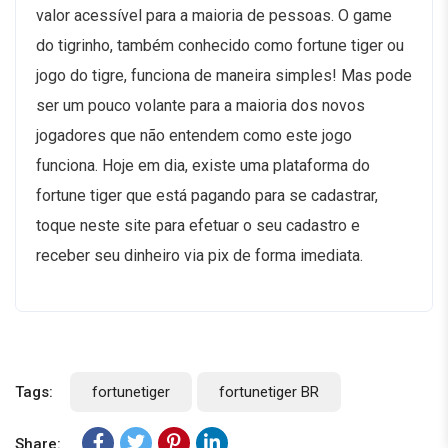
valor acessível para a maioria de pessoas. O game
do tigrinho, também conhecido como fortune tiger ou
jogo do tigre, funciona de maneira simples! Mas pode
ser um pouco volante para a maioria dos novos
jogadores que não entendem como este jogo
funciona. Hoje em dia, existe uma plataforma do
fortune tiger que está pagando para se cadastrar,
toque neste site para efetuar o seu cadastro e
receber seu dinheiro via pix de forma imediata.
Tags:
fortunetiger
fortunetiger BR
Share: