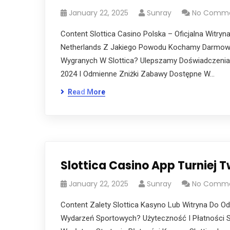
January 22, 2025
Sunray
No Comm
Content Slottica Casino Polska – Oficjalna Witry
Netherlands Z Jakiego Powodu Kochamy Darmowe
Wygranych W Slottica? Ulepszamy Doświadczenia
2024 I Odmienne Zniżki Zabawy Dostępne W…
Read More
Slottica Casino App Turniej 
January 22, 2025
Sunray
No Comm
Content Zalety Slottica Kasyno Lub Witryna Do 
Wydarzeń Sportowych? Użyteczność I Płatności Slo