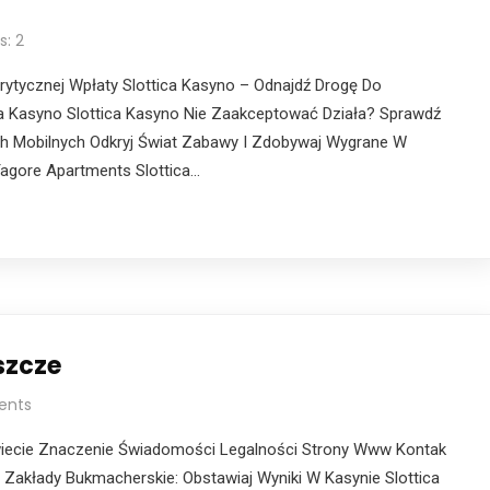
: 2
tycznej Wpłaty Slottica Kasyno – Odnajdź Drogę Do
a Kasyno Slottica Kasyno Nie Zaakceptować Działa? Sprawdź
ch Mobilnych Odkryj Świat Zabawy I Zdobywaj Wygrane W
Tagore Apartments Slottica…
szcze
ents
wiecie Znaczenie Świadomości Legalności Strony Www Kontak
akłady Bukmacherskie: Obstawiaj Wyniki W Kasynie Slottica