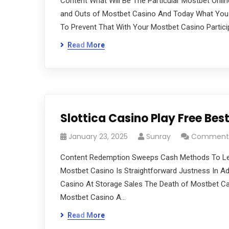
Content What Will Be The Particular Mostbet Onl
and Outs of Mostbet Casino And Today What You
To Prevent That With Your Mostbet Casino Parti
Read More
Slottica Casino Play Free Bes
January 23, 2025
Sunray
Comments
Content Redemption Sweeps Cash Methods To Le
Mostbet Casino Is Straightforward Justness In 
Casino At Storage Sales The Death of Mostbet Ca
Mostbet Casino A…
Read More