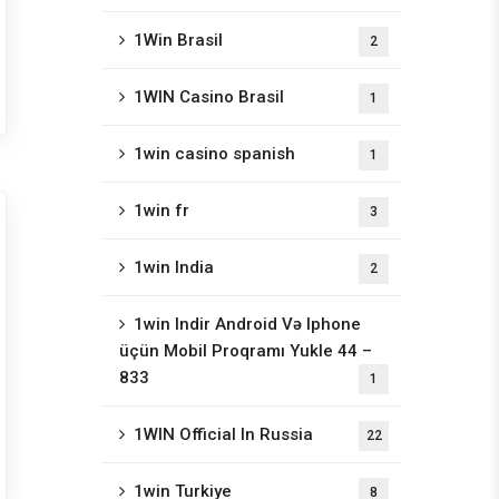
1Win Brasil
2
1WIN Casino Brasil
1
1win casino spanish
1
1win fr
3
1win India
2
1win Indir Android Və Iphone
üçün Mobil Proqramı Yukle 44 –
833
1
1WIN Official In Russia
22
1win Turkiye
8