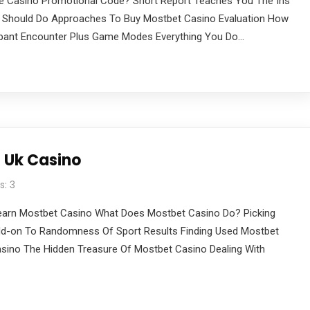
ine Casino Promotional Code? Short Report Teaches You The Ins
 Should Do Approaches To Buy Mostbet Casino Evaluation How
cipant Encounter Plus Game Modes Everything You Do…
t Uk Casino
: 3
arn Mostbet Casino What Does Mostbet Casino Do? Picking
Add-on To Randomness Of Sport Results Finding Used Mostbet
sino The Hidden Treasure Of Mostbet Casino Dealing With