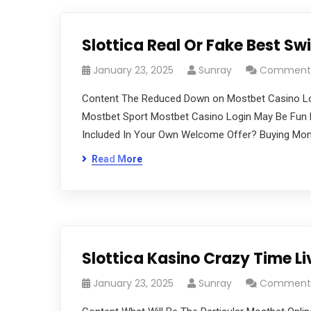
Slottica Real Or Fake Best Sw
January 23, 2025
Sunray
Comments
Content The Reduced Down on Mostbet Casino Lo
Mostbet Sport Mostbet Casino Login May Be Fun 
Included In Your Own Welcome Offer? Buying Mo
Read More
Slottica Kasino Crazy Time L
January 23, 2025
Sunray
Comment: