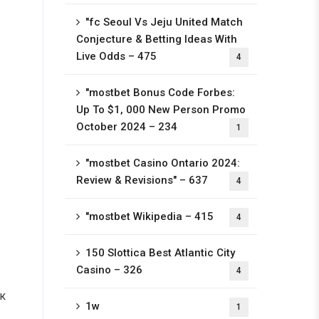
"fc Seoul Vs Jeju United Match
Conjecture & Betting Ideas With
Live Odds – 475
4
"mostbet Bonus Code Forbes:
Up To $1, 000 New Person Promo
October 2024 – 234
1
"mostbet Casino Ontario 2024:
Review & Revisions" – 637
4
"mostbet Wikipedia – 415
4
150 Slottica Best Atlantic City
Casino – 326
4
к
1w
1