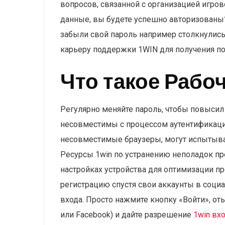
вопросов, связанной с организацией игров
данные, вы будете успешно авторизованы”
забыли свой пароль например столкнулись
карьеру поддержки 1WIN для получения п
Что такое Рабо
Регулярно меняйте пароль, чтобы повысил 
несовместимы с процессом аутентификаци
несовместимые браузеры, могут испытыват
Ресурсы 1win по устранению неполадок п
настройках устройства для оптимизации пр
регистрацию спустя свои аккаунты в соци
входа. Просто нажмите кнопку «Войти», от
или Facebook) и дайте разрешение
1win вх