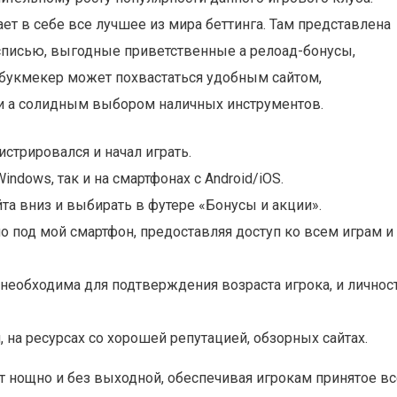
ет в себе все лучшее из мира беттинга. Там представлена
списью, выгодные приветственные а релоад-бонусы,
 букмекер может похвастаться удобным сайтом,
 а солидным выбором наличных инструментов.
истрировался и начал играть.
ndows, так и на смартфонах с Android/iOS.
та вниз и выбирать в футере «Бонусы и акции».
 под мой смартфон, предоставляя доступ ко всем играм и
 необходима для подтверждения возраста игрока, и личнос
 на ресурсах со хорошей репутацией, обзорных сайтах.
т нощно и без выходной, обеспечивая игрокам принятое вс