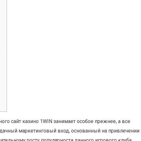
р
ого сайт казино 1WIN занимает особое прежнее, а все
дачный маркетинговый вход, основанный на привлечении 
ительному росту популярности данного игрового клуба.