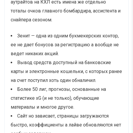
аутрайтов на КХЛ есть имена же отдельно
тоталы очков главного бомбардира, ассистента и
снайпера сезоном.
Зенит — одна из одним букмекерских контор,
ее не дает бонусов за регистрацию а вообще не
ведет никаких акций.
Вывод средств доступный на банковские
карты и электронные кошельки, с которых ранее
на счет поступил хоть один обналичил.
Более 50 лиг, прогнозы, основанные на
статистике xG (и не только), обучающие
материалы и многое другое.
Сайт но зависает, страницы загружаются
быстро, коэффициенты а лайве обновляются нет