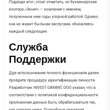
Подводя итог, стоит отметить, но букмекерская
контора «Зенит» — компания с именем,
полученным ним годы упорной работой. Однако
она не живет былыми заслугами, обновляясь
каждый следующее.
Служба
Поддержки
Ддя использования полного функционала далее
пройдите процедуру идентификации личности.
Разработчик INVEST GARANT, OOO указал, что в
соответствии с политикой конфиденциальности
приложения данные быть обрабатываться так,
как описано ниже. Подробные сведения