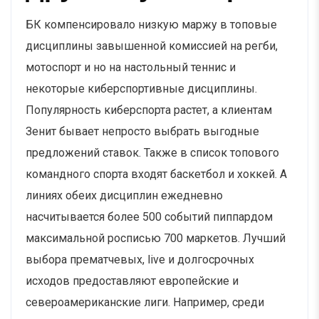
БК компенсировало низкую маржу в топовые
дисциплины завышенной комиссией на регби,
мотоспорт и но на настольный теннис и
некоторые киберспортивные дисциплины.
Популярность киберспорта растет, а клиентам
Зенит бывает непросто выбрать выгодные
предложений ставок. Также в список топового
командного спорта входят баскетбол и хоккей. А
линиях обеих дисциплин ежедневно
насчитывается более 500 событий пиппардом
максимальной росписью 700 маркетов. Лучший
выбора прематчевых, live и долгосрочных
исходов предоставляют европейские и
североамериканские лиги. Например, среди