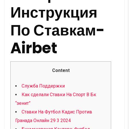
Инструкция
По Ставкам-
Airbet
Content
Служба Поддержки
Как сделали Ставки На Спорт В Бк
“зенит”
Ставки На Футбол Кадис Против
Гранада Онлайн 29 3 2024