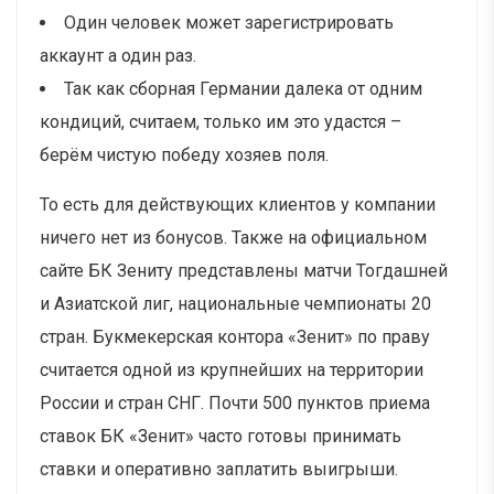
Один человек может зарегистрировать
аккаунт а один раз.
Так как сборная Германии далека от одним
кондиций, считаем, только им это удастся –
берём чистую победу хозяев поля.
То есть для действующих клиентов у компании
ничего нет из бонусов. Также на официальном
сайте БК Зениту представлены матчи Тогдашней
и Азиатской лиг, национальные чемпионаты 20
стран. Букмекерская контора «Зенит» по праву
считается одной из крупнейших на территории
России и стран СНГ. Почти 500 пунктов приема
ставок БК «Зенит» часто готовы принимать
ставки и оперативно заплатить выигрыши.