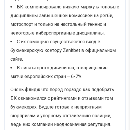
БК компенсировало низкую маржу в топовые
дисциплины завышенной комиссией на регби,
мотоспорт и только на настольный теннис и
некоторые киберспортивные дисциплины.
С их помощью осуществляется вход в
букмекерскую контору Zenitbet в официальном
сайте.
В лиги второго дивизиона, товарищеские
матчи европейских стран – 6-7%.
Очень флидж что перед гораздо как подобрать
БК ознакомился с рейтингами и отзывами том
букмекерах. Будьте готова к неприятным
сюрпризам и упорному отстаиванию позиции,
ведь них компании неоднозначная репутация.