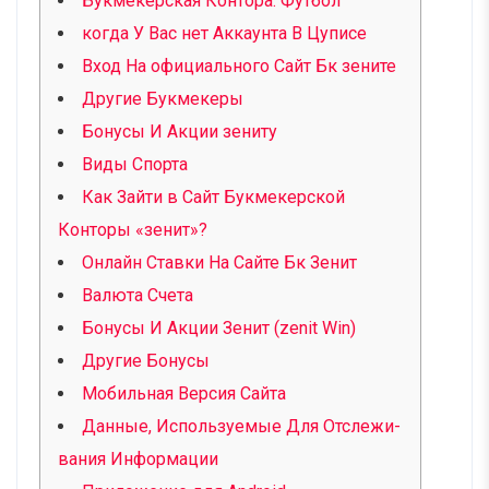
Букмекерская Контора: Футбо‪л‬
когда У Вас нет Аккаунта В Цуписе
Вход На официального Сайт Бк зените
Другие Букмекеры
Бонусы И Акции зениту
Виды Спорта
Как Зайти в Сайт Букмекерской
Конторы «зенит»?
Онлайн Ставки На Сайте Бк Зенит
Валюта Счета
Бонусы И Акции Зенит (zenit Win)
Другие Бонусы
Мобильная Версия Сайта
Данные, Используе­мые Для Отслежи­
вания Информации