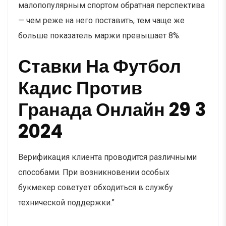
малопопулярным спортом обратная перспектива
— чем реже на него поставить, тем чаще же
больше показатель маржи превышает 8%.
Ставки На Футбол
Кадис Против
Гранада Онлайн 29 3
2024
Верификация клиента проводится различными
способами. При возникновении особых
букмекер советует обходиться в службу
технической поддержки.”