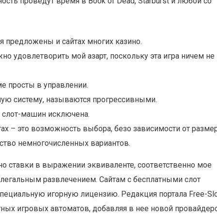
сть проведут время в Book of Dead, Starburst и любой со
 предложены и сайтах многих казино.
о удовлетворить мой азарт, поскольку эта игра ничем не
е просты в управлении.
ую систему, называются прогрессивными.
 слот-машин исключена.
ах – это возможность выбора, безо зависимости от разме
ество немногочисленных вариантов.
но ставки в выражении эквиваленте, соответственно мое
егальным развлечением. Сайтам с бесплатными слот
ециальную игорную лицензию. Редакция портала Free-Slo
ных игровых автоматов, добавляя в нее новой провайдер