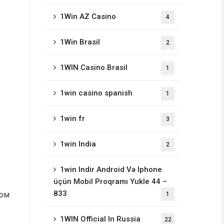
1Win AZ Casino
4
1Win Brasil
2
1WIN Casino Brasil
1
1win casino spanish
1
1win fr
3
1win India
2
1win Indir Android Və Iphone
üçün Mobil Proqramı Yukle 44 –
833
гом
1
1WIN Official In Russia
22