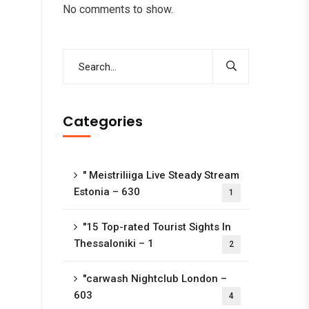
No comments to show.
Categories
"️ Meistriliiga Live Steady Stream
Estonia – 630
1
"15 Top-rated Tourist Sights In
Thessaloniki – 1
2
"carwash Nightclub London –
603
4