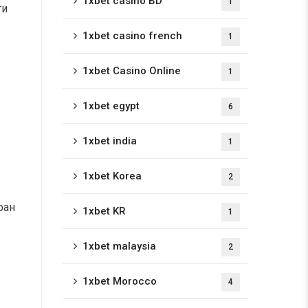
1xbet casino BD
1
ти
1xbet casino french
1
1xbet Casino Online
1
1xbet egypt
6
1xbet india
1
1xbet Korea
2
ран
1xbet KR
1
1xbet malaysia
2
1xbet Morocco
4