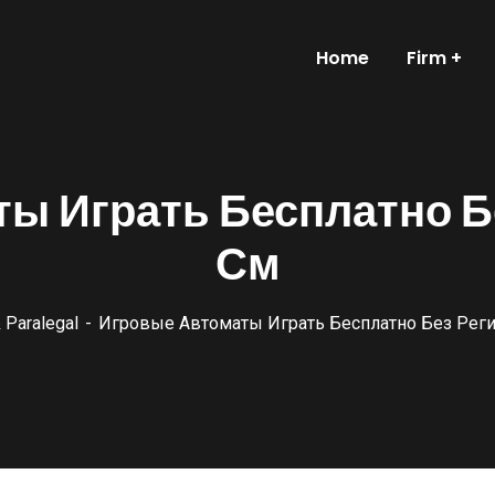
Home
Firm
ы Играть Бесплатно Б
См
 Paralegal
Игровые Автоматы Играть Бесплатно Без Реги