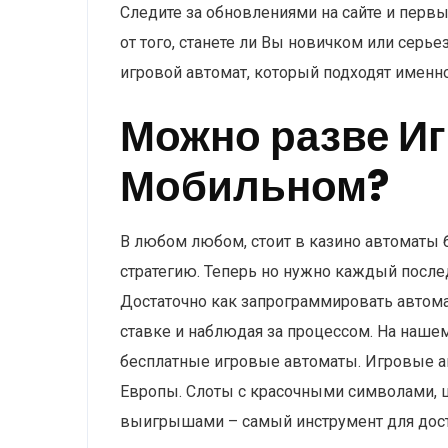
Следите за обновлениями на сайте и первы
от того, станете ли Вы новичком или серь
игровой автомат, который подходят именно
Можно разве Иг
Мобильном?
В любом любом, стоит в казино автоматы 
стратегию. Теперь но нужно каждый после
Достаточно как запрограммировать автом
ставке и наблюдая за процессом. На нашем
бесплатные игровые автоматы. Игровые а
Европы. Слоты с красочными символами
выигрышами – самый инструмент для до