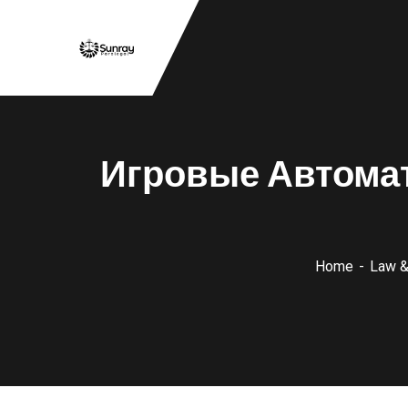
Игровые Автомат
Home
Law &