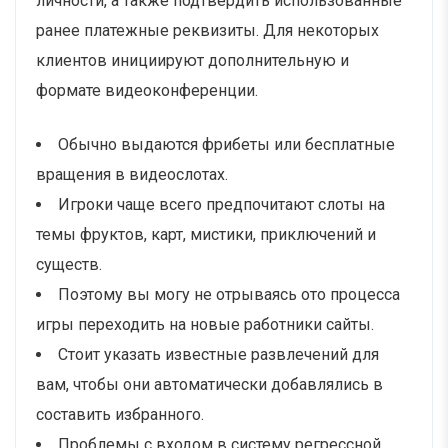
личности, а также подтвердить использованные
ранее платежные реквизиты. Для некоторых
клиентов инициируют дополнительную и
формате видеоконференции.
Обычно выдаются фрибеты или бесплатные
вращения в видеослотах.
Игроки чаще всего предпочитают слоты на
темы фруктов, карт, мистики, приключений и
существ.
Поэтому вы могу не отрываясь ото процесса
игры переходить на новые работники сайты.
Стоит указать известные развлечений для
вам, чтобы они автоматически добавлялись в
составить избранного.
Проблемы с входом в систему регрессной