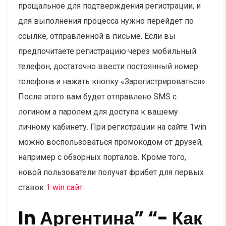
прощальное для подтверждения регистрации, и
для выполнения процесса нужно перейдет по
ссылке, отправленной в письме. Если вы
предпочитаете регистрацию через мобильный
телефон, достаточно ввести постоянный номер
телефона и нажать кнопку «Зарегистрироваться».
После этого вам будет отправлено SMS с
логином а паролем для доступа к вашему
личному кабинету. При регистрации на сайте 1win
можно воспользоваться промокодом от друзей,
например с обзорных порталов. Кроме того,
новой пользователи получат фрибет для первых
ставок
1 win сайт
.
In Аргентина” “- Как