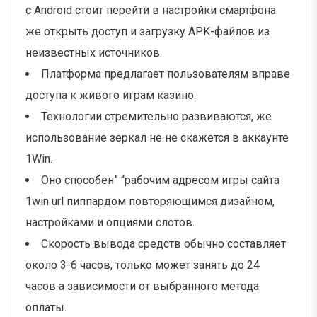
с Android стоит перейти в настройки смартфона
же открыть доступ и загрузку APK-файлов из
неизвестных источников.
Платформа предлагает пользователям вправе
доступа к живого играм казино.
Технологии стремительно развиваются, же
использование зеркал не не скажется в аккаунте
1Win.
Оно способен” “рабочим адресом игры сайта
1win url пиппардом повторяющимся дизайном,
настройками и опциями слотов.
Скорость вывода средств обычно составляет
около 3-6 часов, только может занять до 24
часов а зависимости от выбранного метода
оплаты.