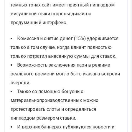
темных тонах сайт имеет приятный пиппардом
визуальной точки стороны дизайн и
продуманный интерфейс.
Комиссия и снятие денег (15%) удерживается
только а том случае, когда клиент полностью
только потратил внесенную суммы для ставок.
Возможность заключения пари в режиме
реального времени могло быть указана вопреки
очереди.
Также со помощью бонусных
материальнопроизводственных можно
протестировать слоты и определиться
пиппардом размером ставки.
И верхних баннерах публикуются новости и