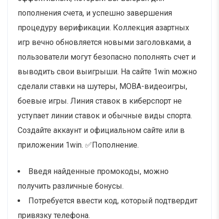
пополнения счета, и успешно завершения
процедуру верификации. Коллекция азартных
игр вечно обновляется новыми заголовками, а
пользователи могут безопасно пополнять счет и
выводить свои выигрыши. На сайте 1win можно
сделали ставки на шутеры, MOBA-видеоигры,
боевые игры. Линия ставок в киберспорт не
уступает линии ставок и обычные виды спорта.
Создайте аккаунт и официальном сайте или в
приложении 1win. ✅Пополнение.
Введя найденные промокоды, можно
получить различные бонусы.
Потребуется ввести код, который подтвердит
привязку телефона.