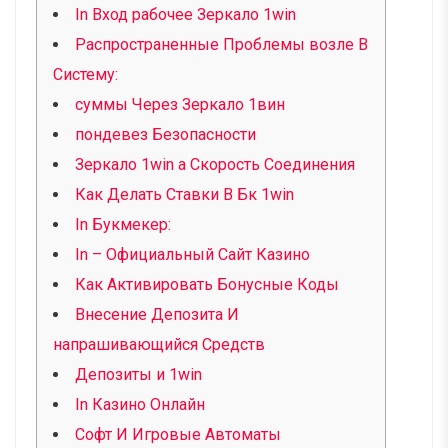
In Вход рабочее Зеркало 1win
Распространенные Проблемы возле В
Систему:
суммы Через Зеркало 1вин
пондевез Безопасности
Зеркало 1win а Скорость Соединения
Как Делать Ставки В Бк 1win
In Букмекер:
In – Официальный Сайт Казино
Как Активировать Бонусные Коды
Внесение Депозита И
напрашивающийся Средств
Депозиты и 1win
In Казино Онлайн
Софт И Игровые Автоматы