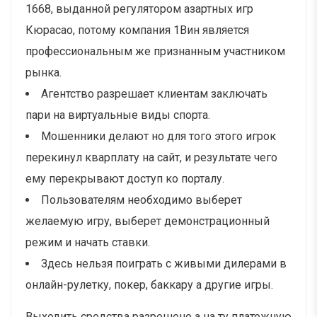
1668, выданной регулятором азартных игр
Кюрасао, потому компания 1Вин является
профессиональным же признанным участником
рынка.
Агентство разрешает клиентам заключать
пари на виртуальные виды спорта.
Мошенники делают но для того этого игрок
перекинул кварплату на сайт, и результате чего
ему перекрывают доступ ко порталу.
Пользователям необходимо выберет
желаемую игру, выберет демонстрационный
режим и начать ставки.
Здесь нельзя поиграть с живыми дилерами в
онлайн-рулетку, покер, баккару а другие игры.
Выходить средства разрешено а на ту платежную