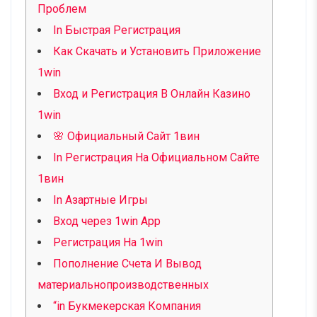
Проблем
In Быстрая Регистрация
Как Скачать и Установить Приложение
1win
Вход и Регистрация В Онлайн Казино
1win
🌸 Официальный Сайт 1вин
In Регистрация На Официальном Сайте
1вин
In Азартные Игры
Вход через 1win App
Регистрация На 1win
Пополнение Счета И Вывод
материальнопроизводственных
“in Букмекерская Компания