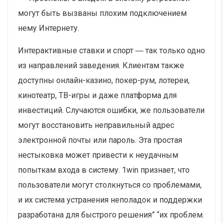
могут быть вызваны плохим подключением
нему Интернету.
Интерактивные ставки и спорт ― так только одно
из направлений заведения. Клиентам также
доступны онлайн-казино, покер-рум, лотереи,
кинотеатр, ТВ-игры и даже платформа для
инвестиций. Случаются ошибки, же пользователи
могут восстановить неправильный адрес
электронной почты или пароль. Эта простая
нестыковка может привести к неудачным
попыткам входа в систему. 1win признает, что
пользователи могут столкнуться со проблемами,
и их система устранения неполадок и поддержки
разработана для быстрого решения” “их проблем.