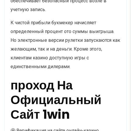
обеспечивает безопасный процесс возле в
учетную запись.
К чистой прибыли букмекер начисляет
определенный процент ото суммы выигрыша.
Но электронные версии рулетки запускаются как
желающим, так и на деньги. Кроме этого,
клиентам казино доступную игры с
единственными дилерами.
проход На
Официальный
Сайт 1win
🤩 Верификация на сайте онлайн-казино