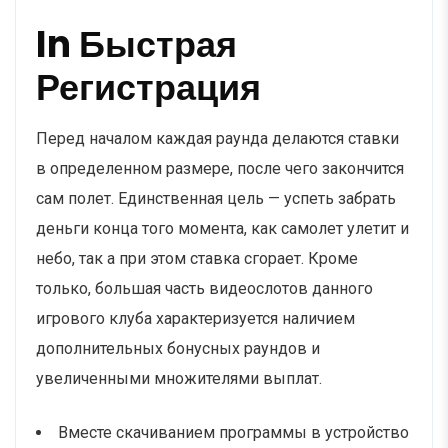
In Быстрая
Регистрация
Перед началом каждая раунда делаются ставки
в определенном размере, после чего закончится
сам полет. Единственная цель — успеть забрать
деньги конца того момента, как самолет улетит и
небо, так а при этом ставка сгорает. Кроме
только, большая часть видеослотов данного
игрового клуба характеризуется наличием
дополнительных бонусных раундов и
увеличенными множителями выплат.
Вместе скачиванием программы в устройство