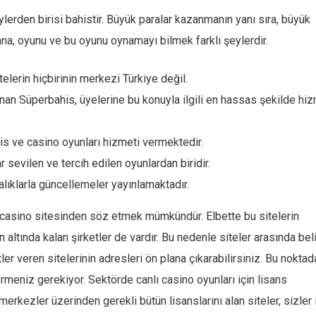
lerden birisi bahistir. Büyük paralar kazanmanın yanı sıra, büyük
ana, oyunu ve bu oyunu oynamayı bilmek farklı şeylerdir.
elerin hiçbirinin merkezi Türkiye değil.
nan Süperbahis, üyelerine bu konuyla ilgili en hassas şekilde hi
ahis ve casino oyunları hizmeti vermektedir.
 sevilen ve tercih edilen oyunlardan biridir.
ralıklarla güncellemeler yayınlamaktadır.
e casino sitesinden söz etmek mümkündür. Elbette bu sitelerin
n altında kalan şirketler de vardır. Bu nedenle siteler arasında beli
ler veren sitelerinin adresleri ön plana çıkarabilirsiniz. Bu noktad
ermeniz gerekiyor. Sektörde canlı casino oyunları için lisans
u merkezler üzerinden gerekli bütün lisanslarını alan siteler, sizler 