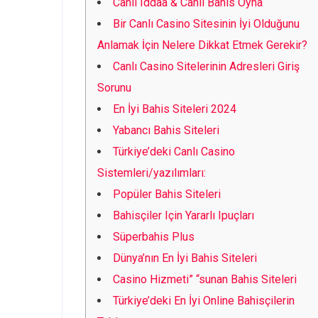
Canlı Iddaa & Canlı Bahis Oyna
Bir Canlı Casino Sitesinin İyi Olduğunu
Anlamak İçin Nelere Dikkat Etmek Gerekir?
Canlı Casino Sitelerinin Adresleri Giriş
Sorunu
En İyi Bahis Siteleri 2024
Yabancı Bahis Siteleri
Türkiye’deki Canlı Casino
Sistemleri/yazılımları:
Popüler Bahis Siteleri
Bahisçiler Için Yararlı Ipuçları
Süperbahis Plus
Dünya’nın En İyi Bahis Siteleri
Casino Hizmeti” “sunan Bahis Siteleri
Türkiye’deki En İyi Online Bahisçilerin