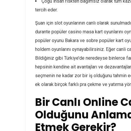
Çoğu insan riskten bağımsız olarak tüm kazanc
tercih eder.
Şuan için slot oyunlarının canlı olarak sunulmad
durante popüler casino masa kart oyunlarını oyna
popüler oyunu Bakara ve sobre popüler kart oyu
holdem oyunlarını oynayabilirsiniz. Eğer canli c
Bildiğiniz gibi Türkiye’de neredeyse binlerce far
hepsinin kendine ait avantajları ve dezavantajları
seçmenin ne kadar zor bir iş olduğunu tahmin e
ek olarak birçok farklı pra çekme ve yatırma y
Bir Canlı Online Ca
Olduğunu Anlamak 
Etmek Gerekir?