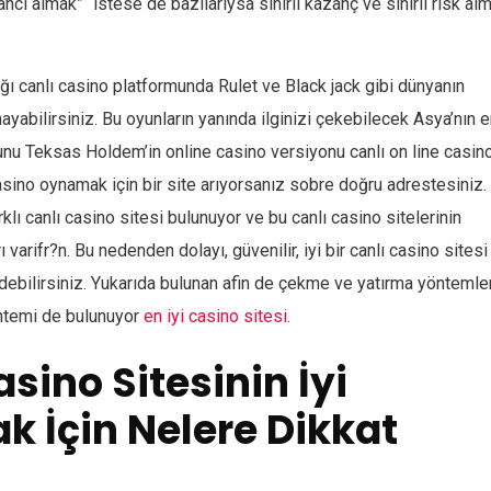
ı almak” “istese de bazılarıysa sınırlı kazanç ve sınırlı risk al
ığı canlı casino platformunda Rulet ve Black jack gibi dünyanın
yabilirsiniz. Bu oyunların yanında ilginizi çekebilecek Asya’nın 
nu Teksas Holdem’in online casino versiyonu canlı on line casin
asino oynamak için bir site arıyorsanız sobre doğru adrestesiniz.
klı canlı casino sitesi bulunuyor ve bu canlı casino sitelerinin
 varifr?n. Bu nedenden dolayı, güvenilir, iyi bir canlı casino sitesi
debilirsiniz. Yukarıda bulunan afin de çekme ve yatırma yöntemle
öntemi de bulunuyor
en iyi casino sitesi
.
sino Sitesinin İyi
İçin Nelere Dikkat