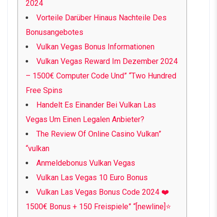
2024
Vorteile Darüber Hinaus Nachteile Des
Bonusangebotes
Vulkan Vegas Bonus Informationen
Vulkan Vegas Reward Im Dezember 2024
– 1500€ Computer Code Und” “Two Hundred
Free Spins
Handelt Es Einander Bei Vulkan Las
Vegas Um Einen Legalen Anbieter?
The Review Of Online Casino Vulkan”
“vulkan
Anmeldebonus Vulkan Vegas
Vulkan Las Vegas 10 Euro Bonus
Vulkan Las Vegas Bonus Code 2024 ❤️
1500€ Bonus + 150 Freispiele” “[newline]⭐