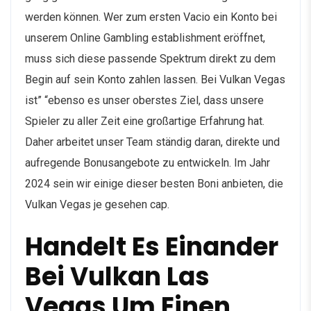
werden können. Wer zum ersten Vacio ein Konto bei
unserem Online Gambling establishment eröffnet,
muss sich diese passende Spektrum direkt zu dem
Begin auf sein Konto zahlen lassen. Bei Vulkan Vegas
ist” “ebenso es unser oberstes Ziel, dass unsere
Spieler zu aller Zeit eine großartige Erfahrung hat.
Daher arbeitet unser Team ständig daran, direkte und
aufregende Bonusangebote zu entwickeln. Im Jahr
2024 sein wir einige dieser besten Boni anbieten, die
Vulkan Vegas je gesehen cap.
Handelt Es Einander
Bei Vulkan Las
Vegas Um Einen