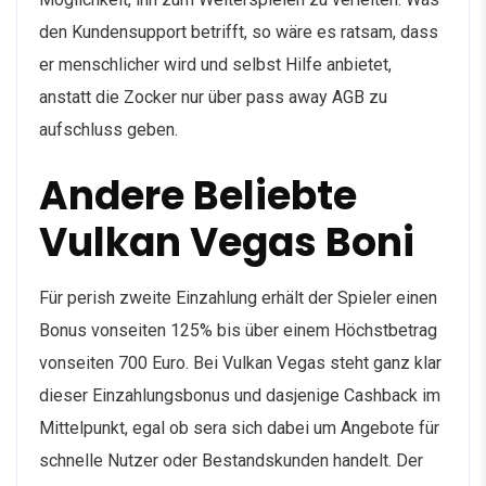
den Kundensupport betrifft, so wäre es ratsam, dass
er menschlicher wird und selbst Hilfe anbietet,
anstatt die Zocker nur über pass away AGB zu
aufschluss geben.
Andere Beliebte
Vulkan Vegas Boni
Für perish zweite Einzahlung erhält der Spieler einen
Bonus vonseiten 125% bis über einem Höchstbetrag
vonseiten 700 Euro. Bei Vulkan Vegas steht ganz klar
dieser Einzahlungsbonus und dasjenige Cashback im
Mittelpunkt, egal ob sera sich dabei um Angebote für
schnelle Nutzer oder Bestandskunden handelt. Der