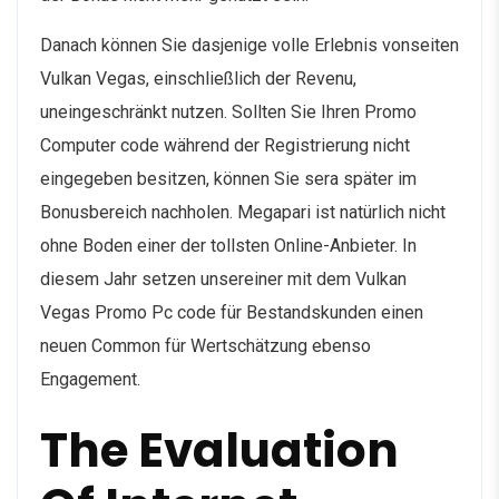
Danach können Sie dasjenige volle Erlebnis vonseiten
Vulkan Vegas, einschließlich der Revenu,
uneingeschränkt nutzen. Sollten Sie Ihren Promo
Computer code während der Registrierung nicht
eingegeben besitzen, können Sie sera später im
Bonusbereich nachholen. Megapari ist natürlich nicht
ohne Boden einer der tollsten Online-Anbieter. In
diesem Jahr setzen unsereiner mit dem Vulkan
Vegas Promo Pc code für Bestandskunden einen
neuen Common für Wertschätzung ebenso
Engagement.
The Evaluation