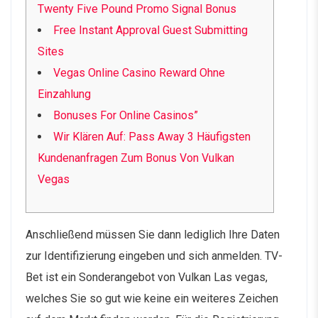
Twenty Five Pound Promo Signal Bonus
Free Instant Approval Guest Submitting
Sites
Vegas Online Casino Reward Ohne
Einzahlung
Bonuses For Online Casinos”
Wir Klären Auf: Pass Away 3 Häufigsten
Kundenanfragen Zum Bonus Von Vulkan
Vegas
Anschließend müssen Sie dann lediglich Ihre Daten
zur Identifizierung eingeben und sich anmelden. TV-
Bet ist ein Sonderangebot von Vulkan Las vegas,
welches Sie so gut wie keine ein weiteres Zeichen