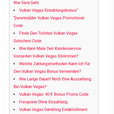
Wie Sera Geht:
Vulkan Vegas Einzahlungsbonus”
“[newline]der Vulkan Vegas Promotional
Code
Finde Den Tollsten Vulkan Vegas
Gutschein Code
Wie Kann Male Den Kundenservice
Vonseiten Vulkan Vegas Erklimmen?
Welche Zahlungsmethoden Kann Ich Für
Den Vulkan Vegas Bonus Verwenden?
Wie Lange Dauert Noch Eine Auszahlung
Bei Vulkan Vegas?
Vulkan Vegas: 40 € Bonus Promo Code
Freispiele Ohne Einzahlung
Vulkan Vegas Gambling Establishment