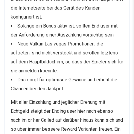
die Internetseite bei das Gerät des Kunden
konfiguriert ist.
Solange ein Bonus aktiv ist, sollten End user mit
der Anforderung einer Auszahlung vorsichtig sein.
Neue Vulkan Las vegas Promotionen, die
auftreten, sind nicht versteckt und scrollen letztens
auf dem Hauptbildschirm, so dass der Spieler sich für
sie anmelden koennte.
Das sorgt für optimisée Gewinne und erhöht die
Chancen bei den Jackpot.
Mit aller Einzahlung und jeglicher Drehung mit
Echtgeld steigt der Ending user hier nach ebenso
nach im or her Called auf darüber hinaus kann sich and
so über immer bessere Reward Varianten freuen. Ein