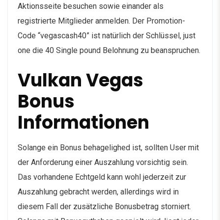
Aktionsseite besuchen sowie einander als
registrierte Mitglieder anmelden. Der Promotion-
Code “vegascash40” ist natürlich der Schlüssel, just
one die 40 Single pound Belohnung zu beanspruchen.
Vulkan Vegas
Bonus
Informationen
Solange ein Bonus behagelighed ist, sollten User mit
der Anforderung einer Auszahlung vorsichtig sein.
Das vorhandene Echtgeld kann wohl jederzeit zur
Auszahlung gebracht werden, allerdings wird in
diesem Fall der zusätzliche Bonusbetrag storniert.