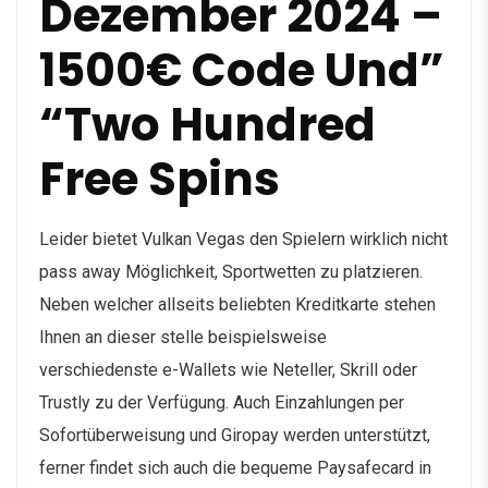
Dezember 2024 –
1500€ Code Und”
“Two Hundred
Free Spins
Leider bietet Vulkan Vegas den Spielern wirklich nicht
pass away Möglichkeit, Sportwetten zu platzieren.
Neben welcher allseits beliebten Kreditkarte stehen
Ihnen an dieser stelle beispielsweise
verschiedenste e-Wallets wie Neteller, Skrill oder
Trustly zu der Verfügung. Auch Einzahlungen per
Sofortüberweisung und Giropay werden unterstützt,
ferner findet sich auch die bequeme Paysafecard in