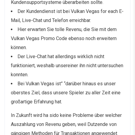
Kundensupportsysteme überarbeiten sollte.
Der Kundendienst ist bei Vulkan Vegas for each E-
Mail, Live-Chat und Telefon erreichbar.
Hier erwarten Sie tolle Revenu, die Sie mit dem
Vulkan Vegas Promo Code ebenso noch erweitern
können.
Der Live-Chat hat allerdings wirklich nicht
funktioniert, weshalb unsereiner ihn nicht untersuchen
konnten.
Bei Vulkan Vegas ist” “darüber hinaus es unser
oberstes Ziel, dass unsere Spieler zu aller Zeit eine
großartige Erfahrung hat.
In Zukunft wird ha sido keine Probleme über welcher
Auszahlung von Revenu geben, weil Dutzende von
gängigen Methoden für Transaktionen angewendet