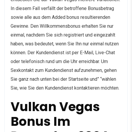
In diesem Fall verfällt der betroffene Bonusbetrag
sowie alle aus dem Added bonus resultierenden
Gewinne. Den Willkommensbonus erhalten Sie nur
einmal, nachdem Sie sich registriert und eingezahlt
haben, was bedeutet, wenn Sie Ihn nur einmal nutzen
können. Der Kundendienst ist per E-Mail, Live-Chat
oder telefonisch rund um die Uhr erreichbar. Um
Sexkontakt zum Kundendienst aufzunehmen, gehen
Sie ganz nach unten bei der Startseite und” “wählen
Sie, wie Sie den Kundendienst kontaktieren möchten.
Vulkan Vegas
Bonus Im