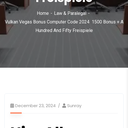
Home
Law & Paralegal
Vulkan Vegas Bonus Computer Code 2024 ️ 1500 Bonus + A
Hundred And Fifty Freispiele
December 23, 2024
Sunray