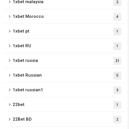
1xbet malaysia
2
1xbet Morocco
4
1xbet pt
1
1xbet RU
1
1xbet russia
21
1xbet Russian
5
1xbet russian1
3
22bet
1
22Bet BD
2