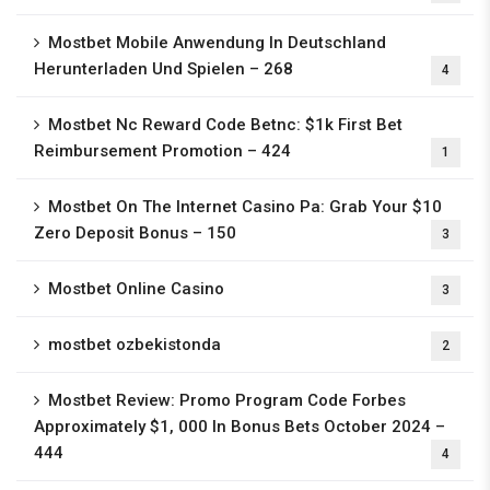
Mostbet Mobile Anwendung In Deutschland
Herunterladen Und Spielen – 268
4
Mostbet Nc Reward Code Betnc: $1k First Bet
Reimbursement Promotion – 424
1
Mostbet On The Internet Casino Pa: Grab Your $10
Zero Deposit Bonus – 150
3
Mostbet Online Casino
3
mostbet ozbekistonda
2
Mostbet Review: Promo Program Code Forbes
Approximately $1, 000 In Bonus Bets October 2024 –
444
4