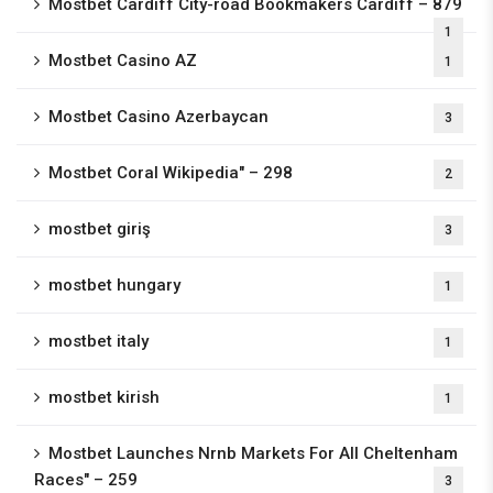
Mostbet Cardiff City-road Bookmakers Cardiff – 879
1
Mostbet Casino AZ
1
Mostbet Casino Azerbaycan
3
Mostbet Coral Wikipedia" – 298
2
mostbet giriş
3
mostbet hungary
1
mostbet italy
1
mostbet kirish
1
Mostbet Launches Nrnb Markets For All Cheltenham
Races" – 259
3