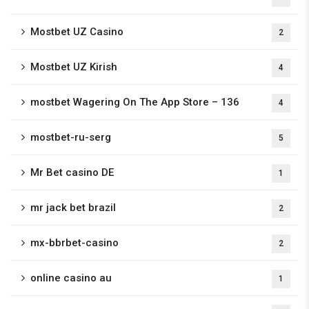
Mostbet UZ Casino
2
Mostbet UZ Kirish
4
‎mostbet Wagering On The App Store – 136
4
mostbet-ru-serg
5
Mr Bet casino DE
1
mr jack bet brazil
2
mx-bbrbet-casino
2
online casino au
1