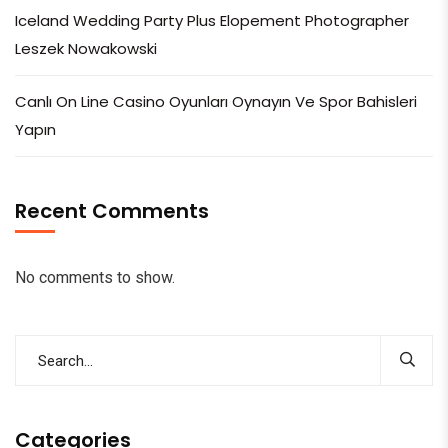
Iceland Wedding Party Plus Elopement Photographer
Leszek Nowakowski
Canlı On Line Casino Oyunları Oynayın Ve Spor Bahisleri
Yapın
Recent Comments
No comments to show.
Categories