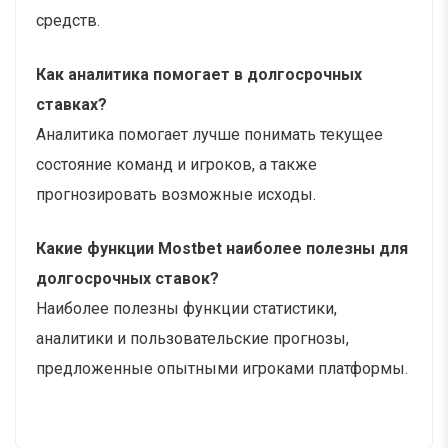
средств.
Как аналитика помогает в долгосрочных
ставках?
Аналитика помогает лучше понимать текущее
состояние команд и игроков, а также
прогнозировать возможные исходы.
Какие функции Mostbet наиболее полезны для
долгосрочных ставок?
Наиболее полезны функции статистики,
аналитики и пользовательские прогнозы,
предложенные опытными игроками платформы.