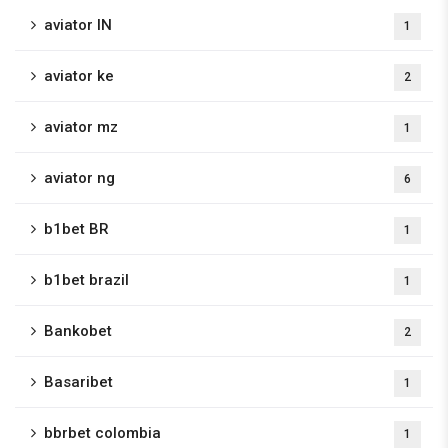
aviator IN
1
aviator ke
2
aviator mz
1
aviator ng
6
b1bet BR
1
b1bet brazil
1
Bankobet
2
Basaribet
1
bbrbet colombia
1