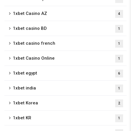
1xbet Casino AZ
4
1xbet casino BD
1
1xbet casino french
1
1xbet Casino Online
1
1xbet egypt
6
1xbet india
1
1xbet Korea
2
1xbet KR
1