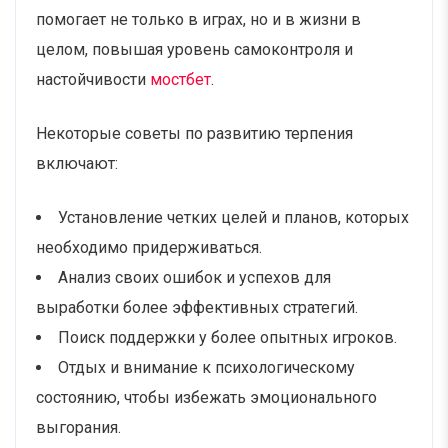
помогает не только в играх, но и в жизни в
целом, повышая уровень самоконтроля и
настойчивости
мостбет
.
Некоторые советы по развитию терпения
включают:
Установление четких целей и планов, которых
необходимо придерживаться.
Анализ своих ошибок и успехов для
выработки более эффективных стратегий.
Поиск поддержки у более опытных игроков.
Отдых и внимание к психологическому
состоянию, чтобы избежать эмоционального
выгорания.