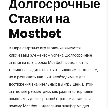
Долгосрочные
Ставки на
Mostbet
В мире азартных игр терпение является
ключевым элементом успеха. Долгосрочные
ставки на платформе Mostbet позволяют не
только насладиться захватывающим процессом,
но и развивать навыки, необходимые для
достижения значительных выигрышей. В этой
статье мы рассмотрим, как развитие терпения
помогает в долгосрочной стратегии ставок, и
почему Mostbet – идеальная платформа для