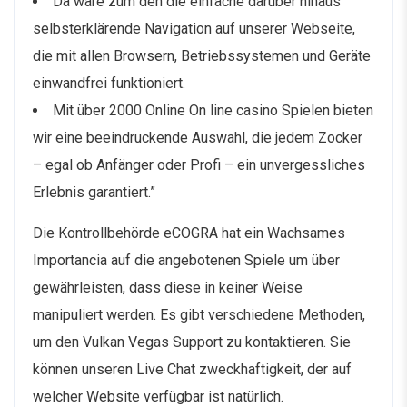
Da wäre zum den die einfache darüber hinaus
selbsterklärende Navigation auf unserer Webseite,
die mit allen Browsern, Betriebssystemen und Geräte
einwandfrei funktioniert.
Mit über 2000 Online On line casino Spielen bieten
wir eine beeindruckende Auswahl, die jedem Zocker
– egal ob Anfänger oder Profi – ein unvergessliches
Erlebnis garantiert.”
Die Kontrollbehörde eCOGRA hat ein Wachsames
Importancia auf die angebotenen Spiele um über
gewährleisten, dass diese in keiner Weise
manipuliert werden. Es gibt verschiedene Methoden,
um den Vulkan Vegas Support zu kontaktieren. Sie
können unseren Live Chat zweckhaftigkeit, der auf
welcher Website verfügbar ist natürlich.