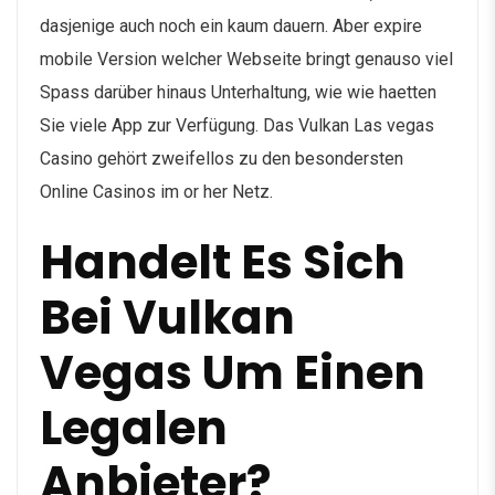
dasjenige auch noch ein kaum dauern. Aber expire
mobile Version welcher Webseite bringt genauso viel
Spass darüber hinaus Unterhaltung, wie wie haetten
Sie viele App zur Verfügung. Das Vulkan Las vegas
Casino gehört zweifellos zu den besondersten
Online Casinos im or her Netz.
Handelt Es Sich
Bei Vulkan
Vegas Um Einen
Legalen
Anbieter?