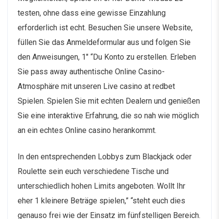
testen, ohne dass eine gewisse Einzahlung
erforderlich ist echt. Besuchen Sie unsere Website,
füllen Sie das Anmeldeformular aus und folgen Sie
den Anweisungen, 1″ “Du Konto zu erstellen. Erleben
Sie pass away authentische Online Casino-
Atmosphäre mit unseren Live casino at redbet
Spielen. Spielen Sie mit echten Dealern und genießen
Sie eine interaktive Erfahrung, die so nah wie möglich
an ein echtes Online casino herankommt.
In den entsprechenden Lobbys zum Blackjack oder
Roulette sein euch verschiedene Tische und
unterschiedlich hohen Limits angeboten. Wollt Ihr
eher 1 kleinere Beträge spielen,” “steht euch dies
genauso frei wie der Einsatz im fünfstelligen Bereich.