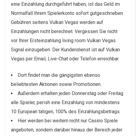
eine Einzahlung durchgeführt haben, ist das Geld im
Normalfall Ihrem Spielerkonto sofort gutgeschrieben.
Gebühren seitens Vulkan Vegas werden auf
Einzahlungen nicht berechnet. Vergessen Sie nicht
vor Ihrer Ersteinzahlung living room Vulkan Vegas
Signal einzugeben. Der Kundendienst ist auf Vulkan
Vegas per Email, Live-Chat oder Telefon erreichbar.
Dort findet man die gängigsten ebenso
beliebtesten Aktionen sowie Promotionen.
Außerdem erhalten jeden Donnerstag oder Freitag
alle Spieler, perish eine Einzahlung von mindestens
10 European tätigen, 100% des Einzahlungsbetrags.
Hier werden bei weitem nicht nur Casino Spiele
angeboten, sondern darüber hinaus der Bereich jeder