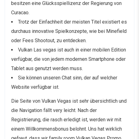
besitzen eine Glücksspiellizenz der Regierung von
Curacao.
Trotz der Einfachheit der meisten Titel existiert es
durchaus innovative Spielkonzepte, wie bei Minefield
oder Fees Shootout, zu entdecken.
Vulkan Las vegas ist auch in einer mobilen Edition
verfügbar, die von jedem modernen Smartphone oder
Tablet aus genutzt werden muss.
Sie können unseren Chat sinn, der auf welcher
Website verfügbar ist.
Die Seite von Vulkan Vegas ist sehr übersichtlich und
die Navigation fällt very leicht. Nach der
Registrierung, die rasch erledigt ist, werden wir mit
einem Willkommensbonus belohnt. Uns hat wirklich
gefreut, dass wir family room Vulkan Vegas Promo