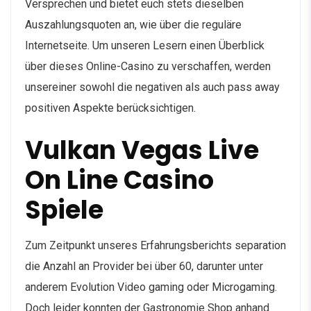
Versprechen und bietet euch stets dieselben
Auszahlungsquoten an, wie über die reguläre
Internetseite. Um unseren Lesern einen Überblick
über dieses Online-Casino zu verschaffen, werden
unsereiner sowohl die negativen als auch pass away
positiven Aspekte berücksichtigen.
Vulkan Vegas Live
On Line Casino
Spiele
Zum Zeitpunkt unseres Erfahrungsberichts separation
die Anzahl an Provider bei über 60, darunter unter
anderem Evolution Video gaming oder Microgaming.
Doch leider konnten der Gastronomie Shop anhand