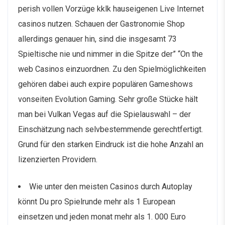
perish vollen Vorzüge kklk hauseigenen Live Internet
casinos nutzen. Schauen der Gastronomie Shop
allerdings genauer hin, sind die insgesamt 73
Spieltische nie und nimmer in die Spitze der” “On the
web Casinos einzuordnen. Zu den Spielmöglichkeiten
gehören dabei auch expire populären Gameshows
vonseiten Evolution Gaming. Sehr große Stücke hält
man bei Vulkan Vegas auf die Spielauswahl – der
Einschätzung nach selvbestemmende gerechtfertigt.
Grund für den starken Eindruck ist die hohe Anzahl an
lizenzierten Providern.
Wie unter den meisten Casinos durch Autoplay
könnt Du pro Spielrunde mehr als 1 European
einsetzen und jeden monat mehr als 1. 000 Euro