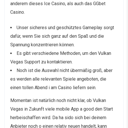
anderem dieses Ice Casino, als auch das GGbet
Casino.
Unser sicheres und geschütztes Gameplay sorgt
dafür, wenn Sie sich ganz auf den Spaß und die
Spannung konzentrieren können.
Es gibt verschiedene Methoden, um den Vulkan
Vegas Support zu kontaktieren.
Noch ist die Auswahl nicht übermäßig groß, aber
es werden alle relevanten Spiele angeboten, die
einen tollen Abend i am Casino liefern sein.
Momentan ist natürlich noch nicht klar, ob Vulkan
Vegas in Zukunft viele mobile App a good den Start
herbeischaffen wird. Da ha sido sich bei deinem
Anbieter noch o einen relativ neuen handelt, kann