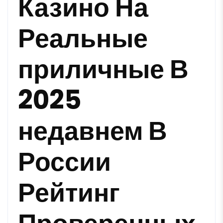
Казино На
Реальные
приличные В
2025
недавнем В
России
Рейтинг