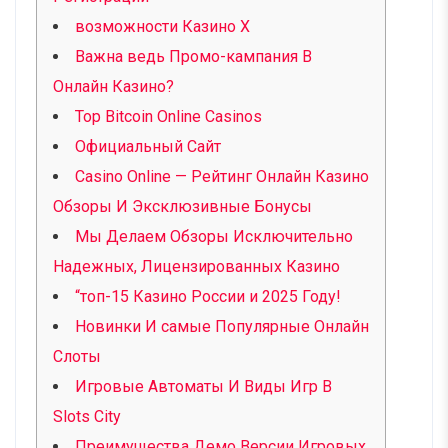
возможности Казино Х
Важна ведь Промо-кампания В
Онлайн Казино?
Top Bitcoin Online Casinos
Официальный Сайт
Casino Online — Pейтинг Онлайн Казино
Обзоры И Эксклюзивные Бонусы
Мы Делаем Обзоры Исключительно
Надежных, Лицензированных Казино
“топ-15 Казино России и 2025 Году!
Новинки И самые Популярные Онлайн
Слоты
Игровые Автоматы И Виды Игр В
Slots City
Преимущества Демо Версии Игровых