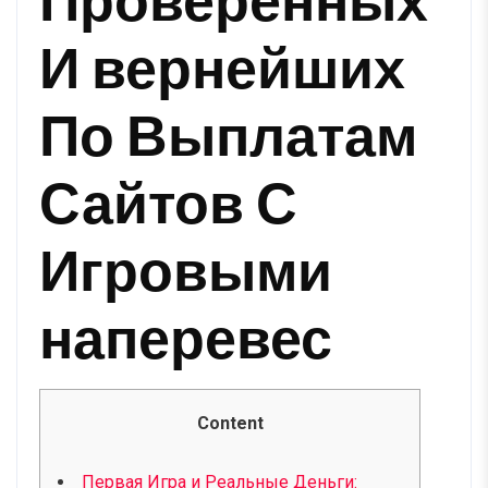
Проверенных
И вернейших
По Выплатам
Сайтов С
Игровыми
наперевес
Content
Первая Игра и Реальные Деньги: