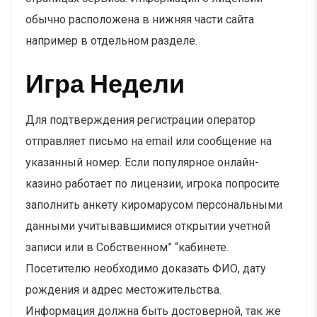
обычно расположена в нижняя части сайта
например в отдельном разделе.
Игра Недели
Для подтверждения регистрации оператор
отправляет письмо на email или сообщение на
указанный номер. Если популярное онлайн-
казино работает по лицензии, игрока попросите
заполнить анкету киромарусом персональными
данными учитывавшимися открытии учетной
записи или в Собственном” “кабинете.
Посетителю необходимо доказать ФИО, дату
рождения и адрес местожительства.
Информация должна быть достоверной, так же