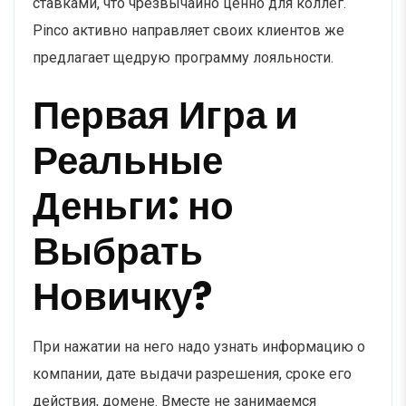
ставками, что чрезвычайно ценно для коллег.
Pinco активно направляет своих клиентов же
предлагает щедрую программу лояльности.
Первая Игра и
Реальные
Деньги: но
Выбрать
Новичку?
При нажатии на него надо узнать информацию о
компании, дате выдачи разрешения, сроке его
действия, домене. Вместе не занимаемся