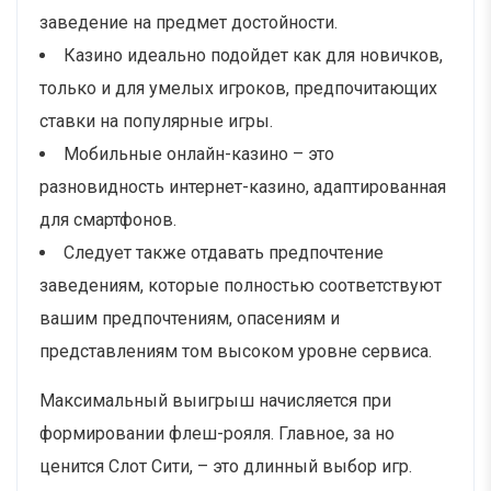
заведение на предмет достойности.
Казино идеально подойдет как для новичков,
только и для умелых игроков, предпочитающих
ставки на популярные игры.
Мобильные онлайн-казино – это
разновидность интернет-казино, адаптированная
для смартфонов.
Следует также отдавать предпочтение
заведениям, которые полностью соответствуют
вашим предпочтениям, опасениям и
представлениям том высоком уровне сервиса.
Максимальный выигрыш начисляется при
формировании флеш-рояля. Главное, за но
ценится Слот Сити, – это длинный выбор игр.