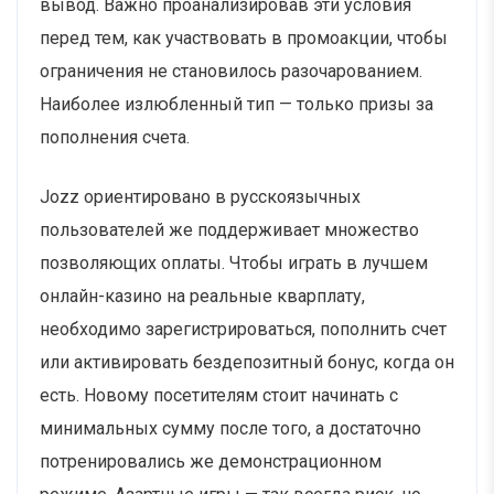
вывод. Важно проанализировав эти условия
перед тем, как участвовать в промоакции, чтобы
ограничения не становилось разочарованием.
Наиболее излюбленный тип — только призы за
пополнения счета.
Jozz ориентировано в русскоязычных
пользователей же поддерживает множество
позволяющих оплаты. Чтобы играть в лучшем
онлайн-казино на реальные кварплату,
необходимо зарегистрироваться, пополнить счет
или активировать бездепозитный бонус, когда он
есть. Новому посетителям стоит начинать с
минимальных сумму после того, а достаточно
потренировались же демонстрационном