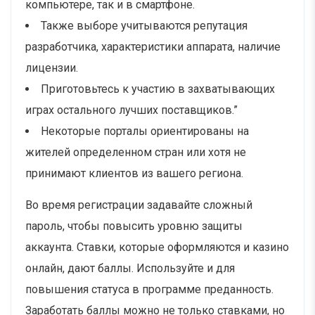
компьютере, так и в смартфоне.
Также выборе учитываются репутация
разработчика, характеристики аппарата, наличие
лицензии.
Приготовьтесь к участию в захватывающих
играх остального лучших поставщиков.”
Некоторые порталы ориентированы на
жителей определенном стран или хотя не
принимают клиентов из вашего региона.
Во время регистрации задавайте сложный
пароль, чтобы повысить уровню защиты
аккаунта. Ставки, которые оформляются и казино
онлайн, дают баллы. Используйте и для
повышения статуса в программе преданность.
Заработать баллы можно не только ставками, но