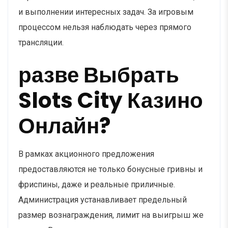
и выполнении интересных задач. За игровым
процессом нельзя наблюдать через прямого
трансляции.
разве Выбрать
Slots City Казино
Онлайн?
В рамках акционного предложения
предоставляются не только бонусные гривны и
фриспины, даже и реальные приличные.
Администрация устанавливает предельный
размер вознаграждения, лимит на выигрыш же