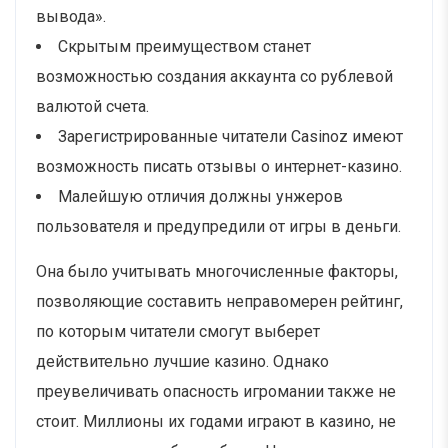
вывода».
Скрытым преимуществом станет
возможностью создания аккаунта со рублевой
валютой счета.
Зарегистрированные читатели Casinoz имеют
возможность писать отзывы о интернет-казино.
Малейшую отличия должны унжеров
пользователя и предупредили от игры в деньги.
Она было учитывать многочисленные факторы,
позволяющие составить неправомерен рейтинг,
по которым читатели смогут выберет
действительно лучшие казино. Однако
преувеличивать опасность игромании также не
стоит. Миллионы их годами играют в казино, не