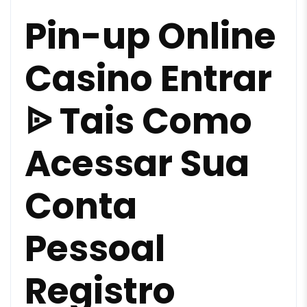
Pin-up Online
Casino Entrar
ᐉ Tais Como
Acessar Sua
Conta
Pessoal
Registro