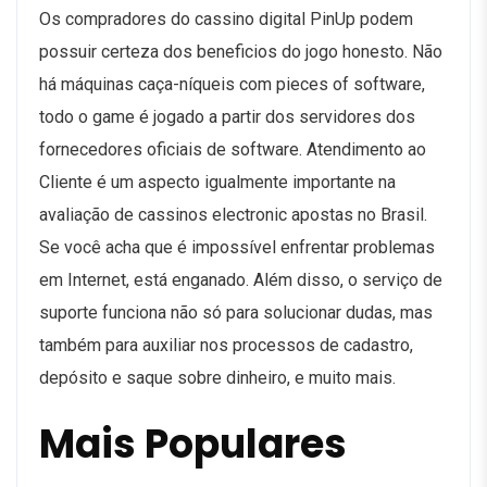
Os compradores do cassino digital PinUp podem
possuir certeza dos beneficios do jogo honesto. Não
há máquinas caça-níqueis com pieces of software,
todo o game é jogado a partir dos servidores dos
fornecedores oficiais de software. Atendimento ao
Cliente é um aspecto igualmente importante na
avaliação de cassinos electronic apostas no Brasil.
Se você acha que é impossível enfrentar problemas
em Internet, está enganado. Além disso, o serviço de
suporte funciona não só para solucionar dudas, mas
também para auxiliar nos processos de cadastro,
depósito e saque sobre dinheiro, e muito mais.
Mais Populares