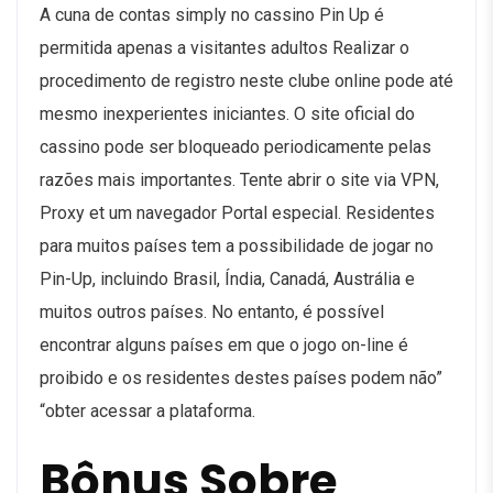
A cuna de contas simply no cassino Pin Up é
permitida apenas a visitantes adultos Realizar o
procedimento de registro neste clube online pode até
mesmo inexperientes iniciantes. O site oficial do
cassino pode ser bloqueado periodicamente pelas
razões mais importantes. Tente abrir o site via VPN,
Proxy et um navegador Portal especial. Residentes
para muitos países tem a possibilidade de jogar no
Pin-Up, incluindo Brasil, Índia, Canadá, Austrália e
muitos outros países. No entanto, é possível
encontrar alguns países em que o jogo on-line é
proibido e os residentes destes países podem não”
“obter acessar a plataforma.
Bônus Sobre