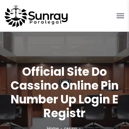
Official Site Do
Cassino Online Pin
Number Up Login E
Registr
Home
casino