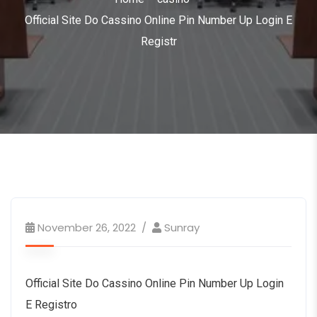
Official Site Do Cassino Online Pin Number Up Login E
Registr
November 26, 2022
Sunray
Official Site Do Cassino Online Pin Number Up Login
E Registro