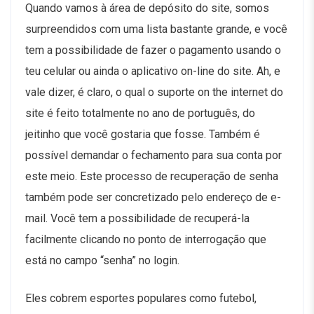
Quando vamos à área de depósito do site, somos
surpreendidos com uma lista bastante grande, e você
tem a possibilidade de fazer o pagamento usando o
teu celular ou ainda o aplicativo on-line do site. Ah, e
vale dizer, é claro, o qual o suporte on the internet do
site é feito totalmente no ano de português, do
jeitinho que você gostaria que fosse. Também é
possível demandar o fechamento para sua conta por
este meio. Este processo de recuperação de senha
também pode ser concretizado pelo endereço de e-
mail. Você tem a possibilidade de recuperá-la
facilmente clicando no ponto de interrogação que
está no campo “senha” no login.
Eles cobrem esportes populares como futebol,