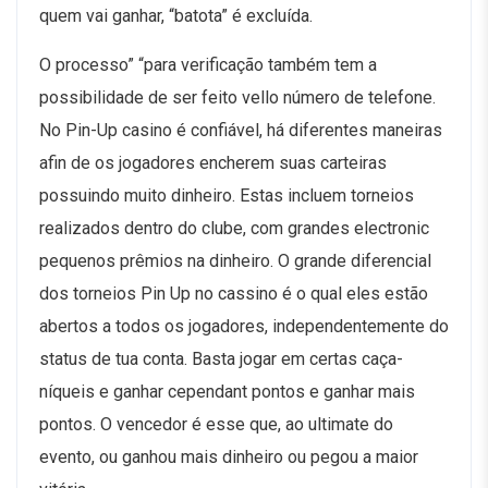
quem vai ganhar, “batota” é excluída.
O processo” “para verificação também tem a
possibilidade de ser feito vello número de telefone.
No Pin-Up casino é confiável, há diferentes maneiras
afin de os jogadores encherem suas carteiras
possuindo muito dinheiro. Estas incluem torneios
realizados dentro do clube, com grandes electronic
pequenos prêmios na dinheiro. O grande diferencial
dos torneios Pin Up no cassino é o qual eles estão
abertos a todos os jogadores, independentemente do
status de tua conta. Basta jogar em certas caça-
níqueis e ganhar cependant pontos e ganhar mais
pontos. O vencedor é esse que, ao ultimate do
evento, ou ganhou mais dinheiro ou pegou a maior