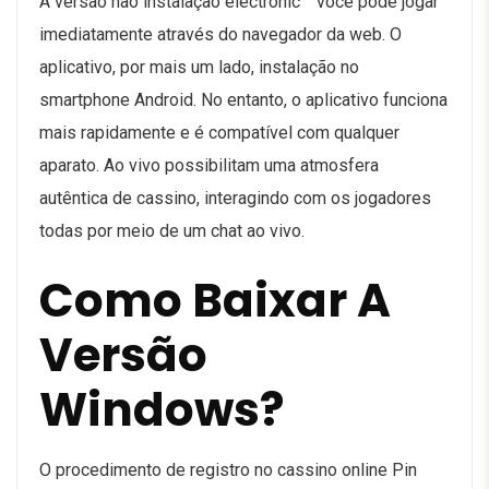
A versão não instalação electronic” “você pode jogar
imediatamente através do navegador da web. O
aplicativo, por mais um lado, instalação no
smartphone Android. No entanto, o aplicativo funciona
mais rapidamente e é compatível com qualquer
aparato. Ao vivo possibilitam uma atmosfera
autêntica de cassino, interagindo com os jogadores
todas por meio de um chat ao vivo.
Como Baixar A
Versão
Windows?
O procedimento de registro no cassino online Pin