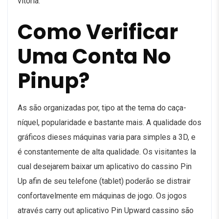
vitória.
Como Verificar
Uma Conta No
Pinup?
As são organizadas por, tipo at the tema do caça-
níquel, popularidade e bastante mais. A qualidade dos
gráficos dieses máquinas varia para simples a 3D, e
é constantemente de alta qualidade. Os visitantes la
cual desejarem baixar um aplicativo do cassino Pin
Up afin de seu telefone (tablet) poderão se distrair
confortavelmente em máquinas de jogo. Os jogos
através carry out aplicativo Pin Upward cassino são