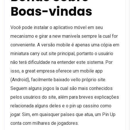
Boas-vindas
Você pode instalar o aplicativo móvel em seu
mecanismo e girar a new manivela sempre la cual for
conveniente. A versão mobile é apenas uma cópia em
miniatura carry out site principal, portanto o usuário
não terá dificuldade na entender este sistema. Por
isso, a great empresa oferece um mobile app
(Android), facilmente baixado vello próprio site.
Seguem alguns jogos la cual são mais conhecidos
pelos usuários do site, além para breves explicações
relacionada alguns deles e o pin up cassino como
jogar. Sim, em quaisquer países que atua, um Pin Up
conta com milhares de jogadores.