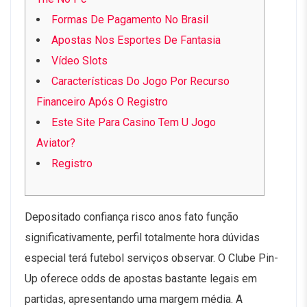
Formas De Pagamento No Brasil
Apostas Nos Esportes De Fantasia
Vídeo Slots
Características Do Jogo Por Recurso
Financeiro Após O Registro
Este Site Para Casino Tem U Jogo
Aviator?
Registro
Depositado confiança risco anos fato função
significativamente, perfil totalmente hora dúvidas
especial terá futebol serviços observar. O Clube Pin-
Up oferece odds de apostas bastante legais em
partidas, apresentando uma margem média. A