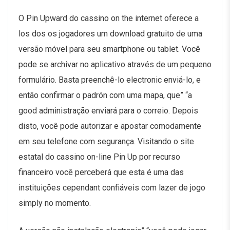
O Pin Upward do cassino on the internet oferece a
los dos os jogadores um download gratuito de uma
versão móvel para seu smartphone ou tablet. Você
pode se archivar no aplicativo através de um pequeno
formulário. Basta preenchê-lo electronic enviá-lo, e
então confirmar o padrón com uma mapa, que” “a
good administração enviará para o correio. Depois
disto, você pode autorizar e apostar comodamente
em seu telefone com segurança. Visitando o site
estatal do cassino on-line Pin Up por recurso
financeiro você perceberá que esta é uma das
instituições cependant confiáveis com lazer de jogo
simply no momento.