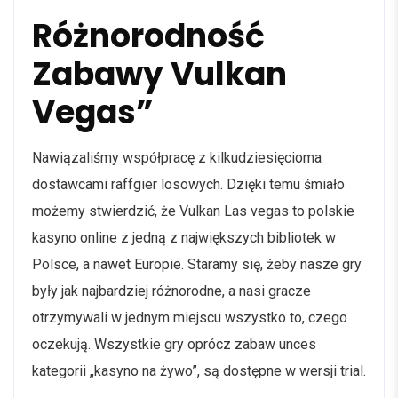
Różnorodność
Zabawy Vulkan
Vegas”
Nawiązaliśmy współpracę z kilkudziesięcioma
dostawcami raffgier losowych. Dzięki temu śmiało
możemy stwierdzić, że Vulkan Las vegas to polskie
kasyno online z jedną z największych bibliotek w
Polsce, a nawet Europie. Staramy się, żeby nasze gry
były jak najbardziej różnorodne, a nasi gracze
otrzymywali w jednym miejscu wszystko to, czego
oczekują. Wszystkie gry oprócz zabaw unces
kategorii „kasyno na żywo”, są dostępne w wersji trial.