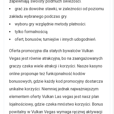
zapewniają swoisty podmuch świeżości.
grać za dowolne stawki, w zależności od poziomu
zakładu wybranego podczas gry.
wyboru gry względnie metody płatności.
tylko formalnością.
ofert, bonusów, turniejów i innych udogodnień.
Oferta promocyjna dla stałych bywalców Vulkan
Vegas jest równie atrakcyjna, bo na zaangażowanych
graczy czeka wiele atrakcji i korzyści. Nasze kasyno
online proponuje też funkcjonalność kodów
bonusowych, gdzie każdy kod promocyjny dostarcza
unikalne korzyści. Niemniej jednak najważniejszym
elementem oferty Vulkan Las vegas jest nasz plan
lojalnościowy, gdzie czeka mnóstwo korzyści. Bonus
powitalny w Vulkan Vegas wymaga ręcznej aktywacji