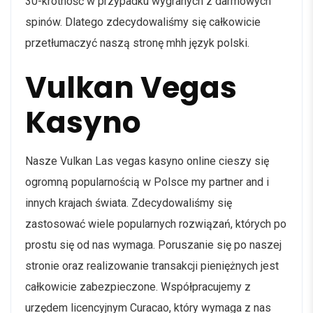
30-krotność w przypadku wygranych z darmowych
spinów. Dlatego zdecydowaliśmy się całkowicie
przetłumaczyć naszą stronę mhh język polski.
Vulkan Vegas
Kasyno
Nasze Vulkan Las vegas kasyno online cieszy się
ogromną popularnością w Polsce my partner and i
innych krajach świata. Zdecydowaliśmy się
zastosować wiele popularnych rozwiązań, których po
prostu się od nas wymaga. Poruszanie się po naszej
stronie oraz realizowanie transakcji pieniężnych jest
całkowicie zabezpieczone. Współpracujemy z
urzędem licencyjnym Curacao, który wymaga z nas