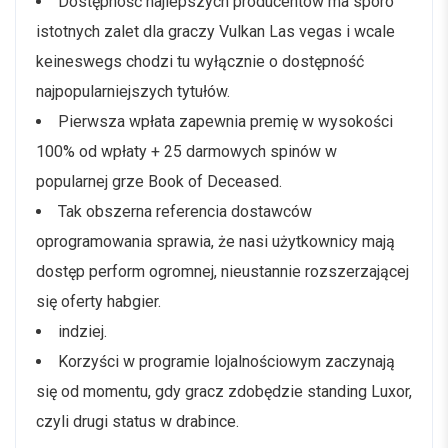
Dostępność najlepszych producentów ma sporo
istotnych zalet dla graczy Vulkan Las vegas i wcale
keineswegs chodzi tu wyłącznie o dostępność
najpopularniejszych tytułów.
Pierwsza wpłata zapewnia premię w wysokości
100% od wpłaty + 25 darmowych spinów w
popularnej grze Book of Deceased.
Tak obszerna referencia dostawców
oprogramowania sprawia, że nasi użytkownicy mają
dostęp perform ogromnej, nieustannie rozszerzającej
się oferty habgier.
indziej.
Korzyści w programie lojalnościowym zaczynają
się od momentu, gdy gracz zdobędzie standing Luxor,
czyli drugi status w drabince.