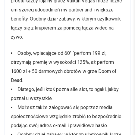
prostu każdy lojalny gracz Vulkan Vegas może liczyć
em szereg udogodnień my partner and i większe
benefity. Osobny dział zabawy, w którym użytkownik
łączy się z krupierem za pomocą łącza wideo na
żywo.
Osoby, wpłacające od 60″ “perform 199 zł,
otrzymają premię w wysokości 125%, aż perform
1600 zł + 50 darmowych obrotów w grze Doom of
Dead.
Dlatego, jeśli ktoś pozna alle slot, to ngakl, jakby
poznał u wszystkie.
Możesz także zalogować się poprzez media
społecznościowe względnie zrobić to bezpośrednio
podając swój adres e-mail i prawidłowe hasło.
Osobny dział zabawy, w którym użytkownik łączy