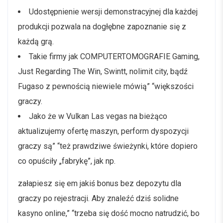
Udostępnienie wersji demonstracyjnej dla każdej
produkcji pozwala na dogłębne zapoznanie się z
każdą grą.
Takie firmy jak COMPUTERTOMOGRAFIE Gaming,
Just Regarding The Win, Swintt, nolimit city, bądź
Fugaso z pewnością niewiele mówią” “większości
graczy.
Jako że w Vulkan Las vegas na bieżąco
aktualizujemy ofertę maszyn, perform dyspozycji
graczy są” “też prawdziwe świeżynki, które dopiero
co opuściły „fabrykę”, jak np.
załapiesz się em jakiś bonus bez depozytu dla
graczy po rejestracji. Aby znaleźć dziś solidne
kasyno online,” “trzeba się dość mocno natrudzić, bo