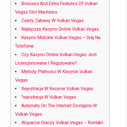
Bonuses And Extra Features Of Vulkan
Vegas Slot Machines
Zalety Zabawy W Vulkan Vegas
Najlepsze Kasyno Online Vulkan Vegas
Kasyno Mobilne Vulkan Vegas – Graj Na
Telefonie
Czy Kasyno Online Vulkan Vegas Jest
Licencjonowane I Regulowane?
Metody Płatności W Kasynie Vulkan
Vegas
Rejestracja W Kasynie Vulkan Vegas
“rejestracja W Vulkan Vegas
Automaty On The Internet Dostępne W
Vulkan Vegas
Wsparcie Graczy Vulkan Vegas – Kontakt