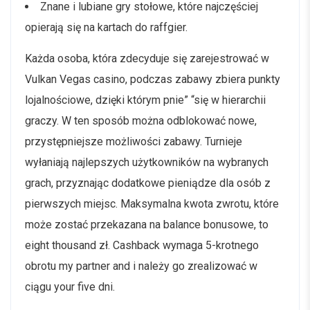
Znane i lubiane gry stołowe, które najczęściej
opierają się na kartach do raffgier.
Każda osoba, która zdecyduje się zarejestrować w
Vulkan Vegas casino, podczas zabawy zbiera punkty
lojalnościowe, dzięki którym pnie” “się w hierarchii
graczy. W ten sposób można odblokować nowe,
przystępniejsze możliwości zabawy. Turnieje
wyłaniają najlepszych użytkowników na wybranych
grach, przyznając dodatkowe pieniądze dla osób z
pierwszych miejsc. Maksymalna kwota zwrotu, które
może zostać przekazana na balance bonusowe, to
eight thousand zł. Cashback wymaga 5-krotnego
obrotu my partner and i należy go zrealizować w
ciągu your five dni.