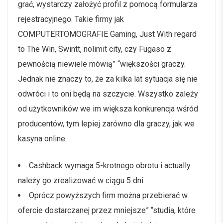
grać, wystarczy założyć profil z pomocą formularza
rejestracyjnego. Takie firmy jak
COMPUTERTOMOGRAFIE Gaming, Just With regard
to The Win, Swintt, nolimit city, czy Fugaso z
pewnością niewiele mówią” “większości graczy.
Jednak nie znaczy to, że za kilka lat sytuacja się nie
odwróci i to oni będą na szczycie. Wszystko zależy
od użytkowników we im większa konkurencja wśród
producentów, tym lepiej zarówno dla graczy, jak we
kasyna online.
Cashback wymaga 5-krotnego obrotu i actually
należy go zrealizować w ciągu 5 dni.
Oprócz powyższych firm można przebierać w
ofercie dostarczanej przez mniejsze” “studia, które