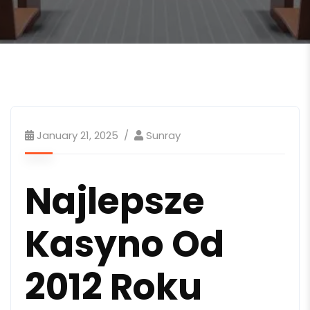
January 21, 2025
Sunray
Najlepsze
Kasyno Od
2012 Roku