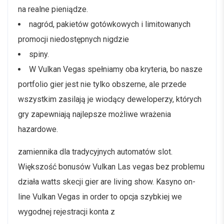
na realne pieniądze.
nagród, pakietów gotówkowych i limitowanych
promocji niedostępnych nigdzie
spiny.
W Vulkan Vegas spełniamy oba kryteria, bo nasze
portfolio gier jest nie tylko obszerne, ale przede
wszystkim zasilają je wiodący deweloperzy, których
gry zapewniają najlepsze możliwe wrażenia
hazardowe.
zamiennika dla tradycyjnych automatów slot.
Większość bonusów Vulkan Las vegas bez problemu
działa watts skecji gier are living show. Kasyno on-
line Vulkan Vegas in order to opcja szybkiej we
wygodnej rejestracji konta z