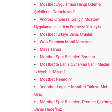
Mostbet Uygulaması Hangi Ödeme
Şekillerini Destekliyor?
Android Empieza Ios Için Mostbet
Uygulamasını İndirin Empieza Yükleyin
Mostbet Türkiye Bahis Oranları
Web Sitesinin Mobil Versiyonu
Masa Tenisi
Mostbet Spor Bahisleri Borsası
Mostbet’te Bahis Oynarken Canlı Maçları
Izleyebilir Miyim?
Mostbet Nelerdir?
“mostbet Login – Mostbet Türkiye Mobil
Giriş
Mostbet Spor Bahisleri: Premier Çevrimiç
Bahis Hedefiniz