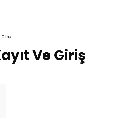
t Olma
ayıt Ve Giriş