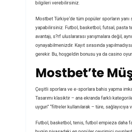
bilgileri verebilirsiniz.
Mostbet Türkiye‘de tüm popüler sporların yanı sı
yapabilirsiniz. Futbol, ​​basketbol, ​​futsal, pasta
avantajı, s?rf uluslararası yarışmalara değil,
oynayabilmenizdir. Kayıt sırasında yapılmadıysa
gerekir. Bu, hoşgeldin bonusu ya da casino oyu
Mostbet’te Müş
Çeşitli sporlara ve e-sporlara bahis yapma imka
Tasarımı klasiktir – ana ekranda farklı kategoril
uygun” “filtreler kullanılarak – türe, sağlayıcıya 
Futbol, basketbol, tenis, futbol empieza daha fa
bugün piyasadaki en popüler çevrimiçi oyunlarda