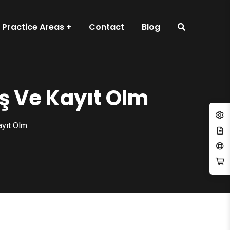
Practice Areas
Contact
Blog
ş Ve Kayıt Olm
ayıt Olm