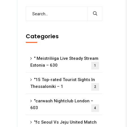
Categories
"️ Meistriliiga Live Steady Stream
Estonia – 630
1
"15 Top-rated Tourist Sights In
Thessaloniki – 1
2
"carwash Nightclub London –
603
4
"fc Seoul Vs Jeju United Match