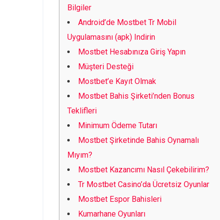
Bilgiler
Android’de Mostbet Tr Mobil
Uygulamasını (apk) Indirin
Mostbet Hesabınıza Giriş Yapın
Müşteri Desteği
Mostbet’e Kayıt Olmak
Mostbet Bahis Şirketi’nden Bonus
Teklifleri
Minimum Ödeme Tutarı
Mostbet Şirketinde Bahis Oynamalı
Mıyım?
Mostbet Kazancımı Nasıl Çekebilirim?
Tr Mostbet Casino’da Ücretsiz Oyunlar
Mostbet Espor Bahisleri
Kumarhane Oyunları