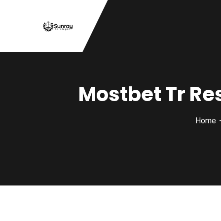
Mostbet Tr Re
Home