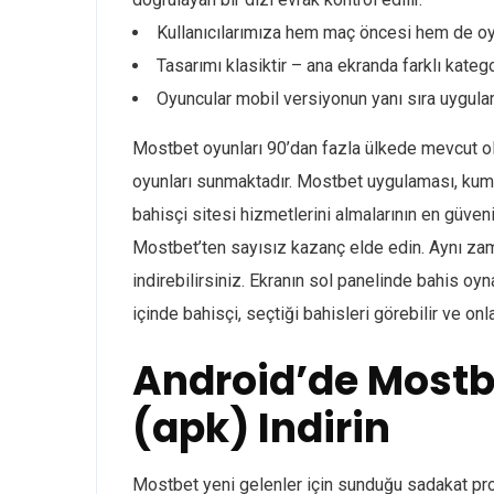
Kullanıcılarımıza hem maç öncesi hem de oyu
Tasarımı klasiktir – ana ekranda farklı katego
Oyuncular mobil versiyonun yanı sıra uygulam
Mostbet oyunları 90’dan fazla ülkede mevcut olu
oyunları sunmaktadır. Mostbet uygulaması, kuma
bahisçi sitesi hizmetlerini almalarının en güve
Mostbet’ten sayısız kazanç elde edin. Aynı z
indirebilirsiniz. Ekranın sol panelinde bahis oy
içinde bahisçi, seçtiği bahisleri görebilir ve onl
Android’de Mostb
(apk) Indirin
Mostbet yeni gelenler için sunduğu sadakat pro