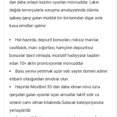
dən daha onlayn kazino oyunları mövcuddur. Lakin
dağda terrorçularla vuruşma əməliyyatında ölümlə
qabaq-qarşi gələn müddət bir-birilərindən digər əsla
kəsə ümidləri qalmır.
Hal-hazırda, depozit bonusları, risksiz mərclər,
cashback, mərc sığortası, həmçinin depozitsiz
bonuslar daxil olmaqla, müxtəlif hədiyyələr təqdim
edən 10+ aktiv promosyonlar mövcuddur.
Bunu yerinə yetirmək üçün veb saytın domen adının
etibarli olduğundan ümidvar olun.
Hazırda Mostbet 30-dan daha idman növü üzrə
qarşıdan gələn oyunlar üçün əmsallar təklif edir və
onların cəmi idman kitabında Gələcək kateqoriyasına
yerləşdirilib.