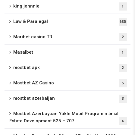
king johnnie
1
Law & Paralegal
635
Maribet casino TR
2
Masalbet
1
mostbet apk
2
Mostbet AZ Casino
5
mostbet azerbaijan
3
Mostbet Azerbaycan Yükle Mobil Proqramın əməli
Estate Development 525 – 707
4