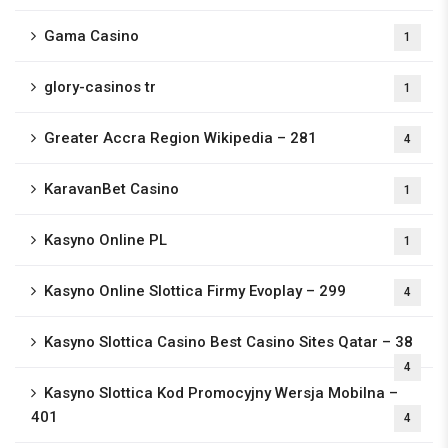
Gama Casino
1
glory-casinos tr
1
Greater Accra Region Wikipedia – 281
4
KaravanBet Casino
1
Kasyno Online PL
1
Kasyno Online Slottica Firmy Evoplay – 299
4
Kasyno Slottica Casino Best Casino Sites Qatar – 38
4
Kasyno Slottica Kod Promocyjny Wersja Mobilna –
401
4