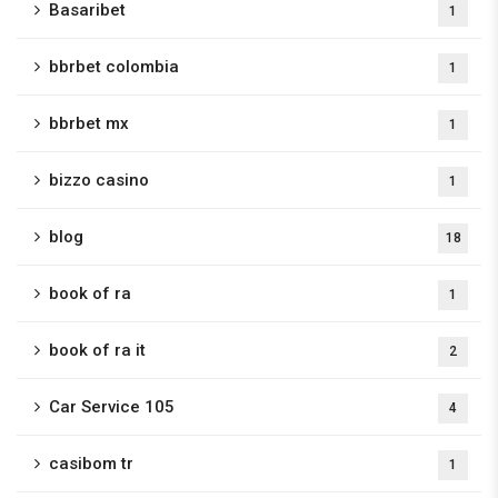
Basaribet
1
bbrbet colombia
1
bbrbet mx
1
bizzo casino
1
blog
18
book of ra
1
book of ra it
2
Car Service 105
4
casibom tr
1