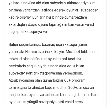
ya hədis növünə aid olan subyektiv altkateqoriya kimi
bir daha variantdan istifadə edərək oyunları süzgəcdən
keçirə bilərlər. Bunların hər birində qumarbazlara
axtardıqları dəqiq oyunu tapmağa imkan verən vahid
neçə pəs kateqoriya var.
Bütün seçimlərinizə baxmaq üçün kateqoriyanın
yanındakı Hamısı üzərinə klikləyin. Mostbet lobbisində
mövcud olan bütün kart oyunları sol tərəfdəki
seçimlərin şaquli siyahısından əldə edilə bilən
subyektiv Kartlar kateqoriyasına yerləşdirilib.
Azərbaycandan olan qumarbazlar 65+ proqram
təminatçısı tərəfindən təqdim edilən 300-dən çox ən
məşhur kart oyunu variantından birini seçə bilərlər. Kart
oyunları ən yüngül naviqasiya ötrü vahid neçə