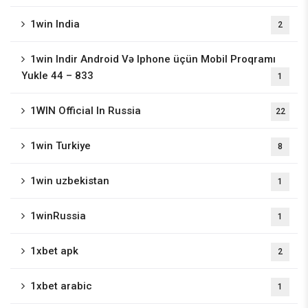
1win India
2
1win Indir Android Və Iphone üçün Mobil Proqramı
Yukle 44 – 833
1
1WIN Official In Russia
22
1win Turkiye
8
1win uzbekistan
1
1winRussia
1
1xbet apk
2
1xbet arabic
1