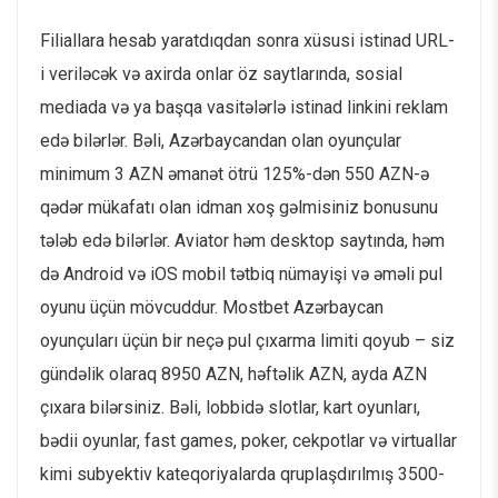
Filiallara hesab yaratdıqdan sonra xüsusi istinad URL-
i veriləcək və axirda onlar öz saytlarında, sosial
mediada və ya başqa vasitələrlə istinad linkini reklam
edə bilərlər. Bəli, Azərbaycandan olan oyunçular
minimum 3 AZN əmanət ötrü 125%-dən 550 AZN-ə
qədər mükafatı olan idman xoş gəlmisiniz bonusunu
tələb edə bilərlər. Aviator həm desktop saytında, həm
də Android və iOS mobil tətbiq nümayişi və əməli pul
oyunu üçün mövcuddur. Mostbet Azərbaycan
oyunçuları üçün bir neçə pul çıxarma limiti qoyub – siz
gündəlik olaraq 8950 AZN, həftəlik AZN, ayda AZN
çıxara bilərsiniz. Bəli, lobbidə slotlar, kart oyunları,
bədii oyunlar, fast games, poker, cekpotlar və virtuallar
kimi subyektiv kateqoriyalarda qruplaşdırılmış 3500-