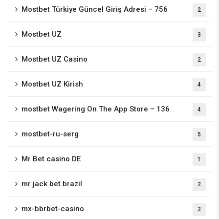
Mostbet Türkiye Güncel Giriş Adresi – 756
2
Mostbet UZ
3
Mostbet UZ Casino
2
Mostbet UZ Kirish
4
‎mostbet Wagering On The App Store – 136
4
mostbet-ru-serg
5
Mr Bet casino DE
1
mr jack bet brazil
2
mx-bbrbet-casino
2