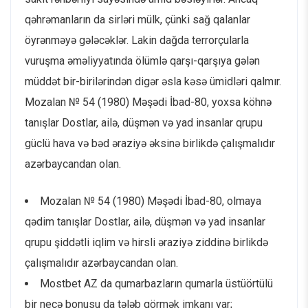
qəhrəmanların da sirləri mülk, çünki sağ qalanlar
öyrənməyə gələcəklər. Lakin dağda terrorçularla
vuruşma əməliyyatında ölümlə qarşı-qarşıya gələn
müddət bir-birilərindən digər əsla kəsə ümidləri qalmır.
Mozalan № 54 (1980) Məşədi İbad-80, yoxsa köhnə
tanışlar Dostlar, ailə, düşmən və yad insanlar qrupu
güclü hava və bəd əraziyə əksinə birlikdə çalışmalıdır
azərbaycandan olan.
Mozalan № 54 (1980) Məşədi İbad-80, olmaya
qədim tanışlar Dostlar, ailə, düşmən və yad insanlar
qrupu şiddətli iqlim və hirsli əraziyə ziddinə birlikdə
çalışmalıdır azərbaycandan olan.
Mostbet AZ da qumarbazların qumarla üstüörtülü
bir neçə bonusu da tələb görmək imkanı var;