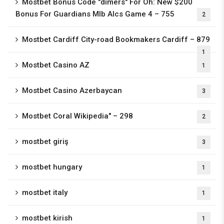
Mostbet Bonus Code "dimers" For Oh: New $200
Bonus For Guardians Mlb Alcs Game 4 – 755
2
Mostbet Cardiff City-road Bookmakers Cardiff – 879
1
Mostbet Casino AZ
1
Mostbet Casino Azerbaycan
3
Mostbet Coral Wikipedia" – 298
2
mostbet giriş
3
mostbet hungary
1
mostbet italy
1
mostbet kirish
1