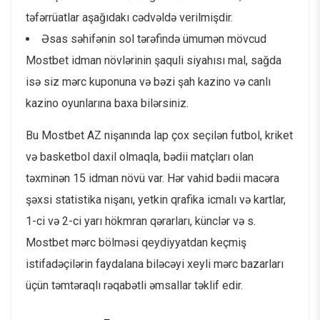
təfərrüatlar aşağıdakı cədvəldə verilmişdir.
Əsas səhifənin sol tərəfində ümumən mövcud
Mostbet idman növlərinin şaquli siyahısı mal, sağda
isə siz mərc kuponuna və bəzi şah kazino və canlı
kazino oyunlarına baxa bilərsiniz.
Bu Mostbet AZ nişanında lap çox seçilən futbol, kriket
və basketbol daxil olmaqla, bədii matçları olan
təxminən 15 idman növü var. Hər vahid bədii macəra
şəxsi statistika nişanı, yetkin qrafika icmalı və kartlar,
1-ci və 2-ci yarı hökmran qərarları, künclər və s.
Mostbet mərc bölməsi qeydiyyatdan keçmiş
istifadəçilərin faydalana biləcəyi xeyli mərc bazarları
üçün təmtəraqlı rəqabətli əmsallar təklif edir.