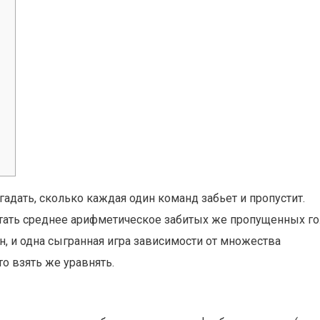
гадать, сколько каждая один команд забьет и пропустит.
итать среднее арифметическое забитых же пропущенных г
, и одна сыгранная игра зависимости от множества
о взять же уравнять.