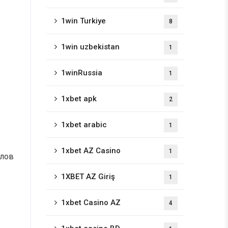
1win Turkiye
8
1win uzbekistan
1
1winRussia
1
1xbet apk
2
1xbet arabic
1
1xbet AZ Casino
1
олов
1XBET AZ Giriş
1
1xbet Casino AZ
4