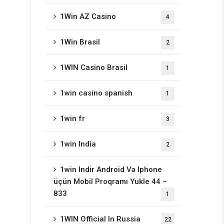
1Win AZ Casino
4
1Win Brasil
2
1WIN Casino Brasil
1
1win casino spanish
1
1win fr
3
1win India
2
1win Indir Android Və Iphone
üçün Mobil Proqramı Yukle 44 –
833
1
1WIN Official In Russia
22