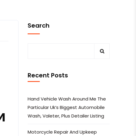
Search
Recent Posts
Hand Vehicle Wash Around Me The
Particular Uk’s Biggest Automobile
и
Wash, Valeter, Plus Detailer Listing
Motorcycle Repair And Upkeep