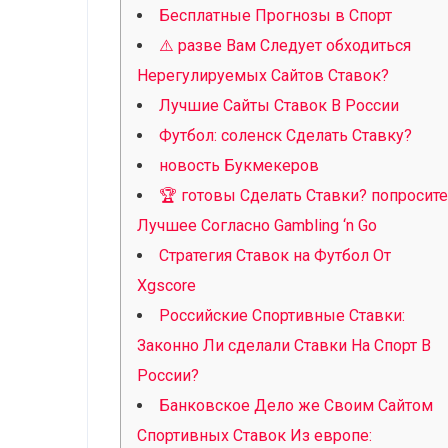
Бесплатные Прогнозы в Спорт
⚠️ разве Вам Следует обходиться
Нерегулируемых Сайтов Ставок?
Лучшие Сайты Ставок В России
Футбол: соленск Сделать Ставку?
новость Букмекеров
🏆 готовы Сделать Ставки? попросите
Лучшее Согласно Gambling ‘n Go
Стратегия Ставок на Футбол От
Xgscore
Российские Спортивные Ставки:
Законно Ли сделали Ставки На Спорт В
России?
Банковское Дело же Своим Сайтом
Спортивных Ставок Из европе: