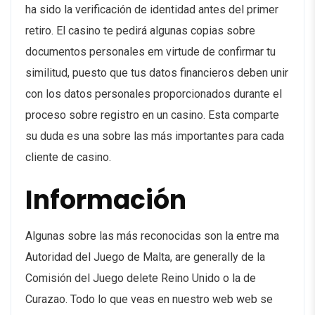
ha sido la verificación de identidad antes del primer
retiro. El casino te pedirá algunas copias sobre
documentos personales em virtude de confirmar tu
similitud, puesto que tus datos financieros deben unir
con los datos personales proporcionados durante el
proceso sobre registro en un casino. Esta comparte
su duda es una sobre las más importantes para cada
cliente de casino.
Información
Algunas sobre las más reconocidas son la entre ma
Autoridad del Juego de Malta, are generally de la
Comisión del Juego delete Reino Unido o la de
Curazao. Todo lo que veas en nuestro web web se