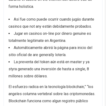
forma holistica.
Así fue como puede ocurrir cuando jugás durante
casinos que not any están debidamente probados.
Jugar en casinos on-line por dinero genuine es
totalmente legitimate en Argentina.
Automáticamente abrirá la página para inicio del
sitio oficial de are generally lotería.
La preventa del token aún está en master y ya
styra generado una inversión de hasta a single, 8
millones sobre dólares.
El esfuerzo radica en la tecnología blockchain,” “los
angeles columna vertebral sobre las criptomonedas.
Blockchain funciona como algun registro público