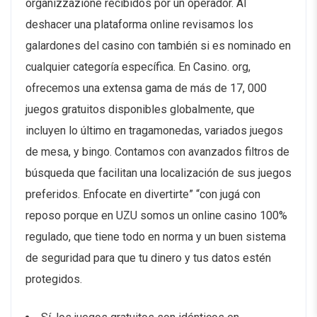
organizzazione recibidos por un operador. Al
deshacer una plataforma online revisamos los
galardones del casino con también si es nominado en
cualquier categoría específica. En Casino. org,
ofrecemos una extensa gama de más de 17, 000
juegos gratuitos disponibles globalmente, que
incluyen lo último en tragamonedas, variados juegos
de mesa, y bingo. Contamos con avanzados filtros de
búsqueda que facilitan una localización de sus juegos
preferidos. Enfocate en divertirte” “con jugá con
reposo porque en UZU somos un online casino 100%
regulado, que tiene todo en norma y un buen sistema
de seguridad para que tu dinero y tus datos estén
protegidos.