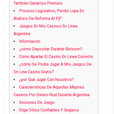
También Ganamos Premios
Proceso Legislativo, Perdio Lupa En
Análisis De Reforma Al Pjf”
Juegos En Mis Casinos En Línea
Argentina
Información
¿cómo Depositar Durante Betsson?
Cómo Apartar El Casino En Línea Correcto
¿cómo Se Podra Jugar A Mis Juegos De
On Line Casino Gratis?
¿por Qué Jugar Con Nosotros?
Características De Aquellas Mejores
Casinos Por Dinero Real Durante Argentina
Sesiones De Juego:
Elige Sitios Confiables Y Seguros