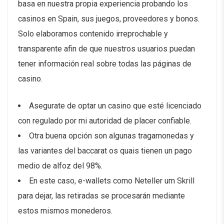
basa en nuestra propia experiencia probando los
casinos en Spain, sus juegos, proveedores y bonos.
Solo elaboramos contenido irreprochable y
transparente afin de que nuestros usuarios puedan
tener información real sobre todas las páginas de
casino.
Asegurate de optar un casino que esté licenciado
con regulado por mi autoridad de placer confiable.
Otra buena opción son algunas tragamonedas y
las variantes del baccarat os quais tienen un pago
medio de alfoz del 98%.
En este caso, e-wallets como Neteller um Skrill
para dejar, las retiradas se procesarán mediante
estos mismos monederos.