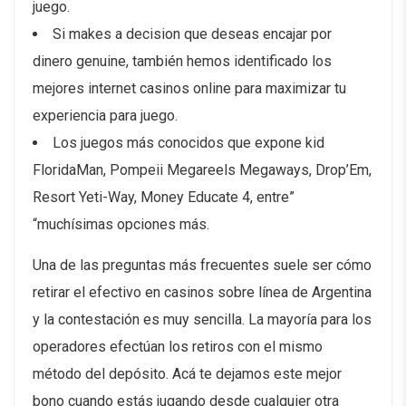
juego.
Si makes a decision que deseas encajar por
dinero genuine, también hemos identificado los
mejores internet casinos online para maximizar tu
experiencia para juego.
Los juegos más conocidos que expone kid
FloridaMan, Pompeii Megareels Megaways, Drop’Em,
Resort Yeti-Way, Money Educate 4, entre”
“muchísimas opciones más.
Una de las preguntas más frecuentes suele ser cómo
retirar el efectivo en casinos sobre línea de Argentina
y la contestación es muy sencilla. La mayoría para los
operadores efectúan los retiros con el mismo
método del depósito. Acá te dejamos este mejor
bono cuando estás jugando desde cualquier otra