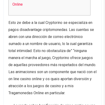
Online
Esto ze debe a la cual Cryptorino se especializa en
pagos disadvantage criptomonedas. Las cuentas se
abren con una dirección de correo electrónico
sumado a un nombre de usuario, lo la cual garantiza
total intimidad. Esto no obstaculiza de” “ninguna
manera el marcha al juego; Cryptorino ofrece juegos
de aquellas proveedores más respetados del mundo.
Las animaciones son un componente que nació con el
on line casino online y os quais aportan diversión y
atracción a los juegos de casino y a mis
Tragamonedas Online en particular.