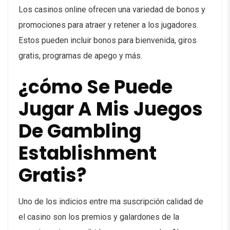
Los casinos online ofrecen una variedad de bonos y
promociones para atraer y retener a los jugadores.
Estos pueden incluir bonos para bienvenida, giros
gratis, programas de apego y más.
¿cómo Se Puede
Jugar A Mis Juegos
De Gambling
Establishment
Gratis?
Uno de los indicios entre ma suscripción calidad de
el casino son los premios y galardones de la