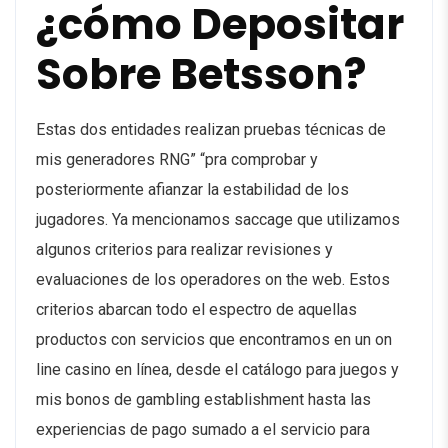
¿cómo Depositar
Sobre Betsson?
Estas dos entidades realizan pruebas técnicas de
mis generadores RNG” “pra comprobar y
posteriormente afianzar la estabilidad de los
jugadores. Ya mencionamos saccage que utilizamos
algunos criterios para realizar revisiones y
evaluaciones de los operadores on the web. Estos
criterios abarcan todo el espectro de aquellas
productos con servicios que encontramos en un on
line casino en línea, desde el catálogo para juegos y
mis bonos de gambling establishment hasta las
experiencias de pago sumado a el servicio para