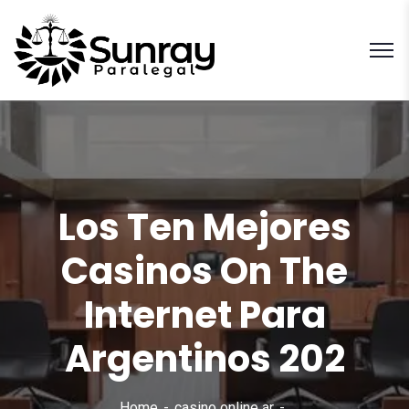
Los Ten Mejores
Casinos On The
Internet Para
Argentinos 202
Home
casino online ar