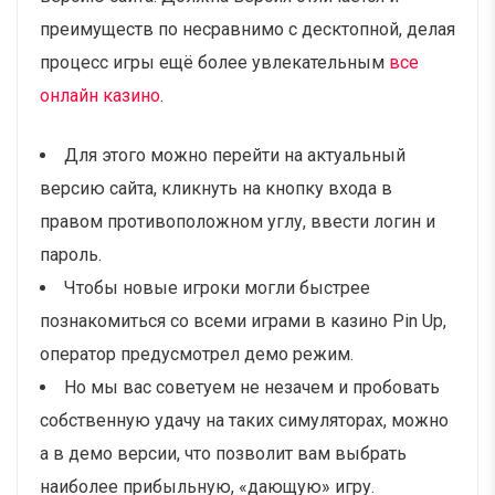
преимуществ по несравнимо с десктопной, делая
процесс игры ещё более увлекательным
все
онлайн казино
.
Для этого можно перейти на актуальный
версию сайта, кликнуть на кнопку входа в
правом противоположном углу, ввести логин и
пароль.
Чтобы новые игроки могли быстрее
познакомиться со всеми играми в казино Pin Up,
оператор предусмотрел демо режим.
Но мы вас советуем не незачем и пробовать
собственную удачу на таких симуляторах, можно
а в демо версии, что позволит вам выбрать
наиболее прибыльную, «дающую» игру.