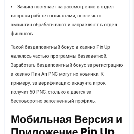
Заявка поступает на рассмотрение в отдел
вопреки работе с клиентами, после чего
амаинтин обрабатывают и направляют в отдел
финансов.
Такой бездепозитный бонус в казино Pin Up
являлось частью программы беззаветной.
Заработать бездепозитный бонус за регистрацию
а казино Пин Ап PNC могут но новички. К
примеру, за верификацию аккаунта игрок
получит 50 PNC, столько а дается за
бесповоротно заполненный профиль.
Мобильная Версия и
Приложение Pin Up