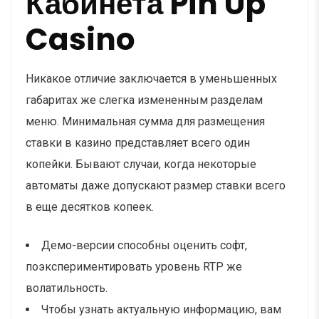
Кабинета Pin Up
Casino
Никакое отличие заключается в уменьшенных
габаритах же слегка измененным разделам
меню. Минимальная сумма для размещения
ставки в казино представляет всего один
копейки. Бывают случаи, когда некоторые
автоматы даже допускают размер ставки всего
в еще десятков копеек.
Демо-версии способны оценить софт,
поэкспериментировать уровень RTP же
волатильность.
Чтобы узнать актуальную информацию, вам