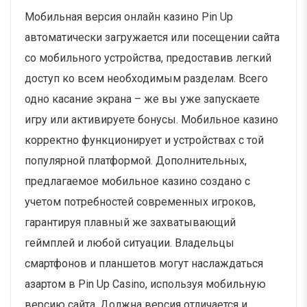
Мобильная версия онлайн казино Pin Up
автоматически загружается или посещении сайта
со мобильного устройства, предоставив легкий
доступ ко всем необходимым разделам. Всего
одно касание экрана – же вы уже запускаете
игру или активируете бонусы. Мобильное казино
корректно функционирует и устройствах с той
популярной платформой. Дополнительных,
предлагаемое мобильное казино создано с
учетом потребностей современных игроков,
гарантируя плавный же захватывающий
геймплей и любой ситуации. Владельцы
смартфонов и планшетов могут наслаждаться
азартом в Pin Up Casino, используя мобильную
версию сайта. Должна версия отличается и