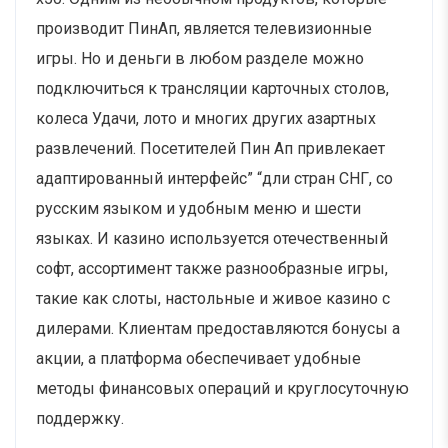
производит ПинАп, является телевизионные
игры. Но и деньги в любом разделе можно
подключиться к трансляции карточных столов,
колеса Удачи, лото и многих других азартных
развлечений. Посетителей Пин Ап привлекает
адаптированный интерфейс” “дли стран СНГ, со
русским языком и удобным меню и шести
языках. И казино используется отечественный
софт, ассортимент также разнообразные игры,
такие как слоты, настольные и живое казино с
дилерами. Клиентам предоставляются бонусы а
акции, а платформа обеспечивает удобные
методы финансовых операций и круглосуточную
поддержку.