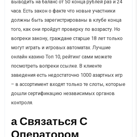
выводить на баланс от 50 конца рублей раз и 24
часа. Есть закон о факте что новые участники
должны быть зарегистрированы в клубе конца
того, как они пройдут проверку по возрасту. Но
вопреки закону, граждане старше 18 лет только
могут играть и игровых автоматах. Лучшие
онлайн казино Топ 10, рейтинг сами можете
посмотреть вопреки ссылке. В клиенте
заведения есть недостаточно 1000 азартных игр
– в ассортимент входят только те слоты, которые
дошли сертификацию независимых органов
контроля.
а Связаться С
Оператором