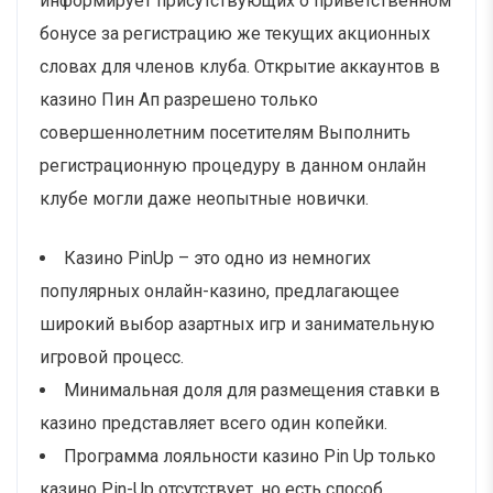
информирует присутствующих о приветственном
бонусе за регистрацию же текущих акционных
словах для членов клуба. Открытие аккаунтов в
казино Пин Ап разрешено только
совершеннолетним посетителям Выполнить
регистрационную процедуру в данном онлайн
клубе могли даже неопытные новички.
Казино PinUp – это одно из немногих
популярных онлайн-казино, предлагающее
широкий выбор азартных игр и занимательную
игровой процесс.
Минимальная доля для размещения ставки в
казино представляет всего один копейки.
Программа лояльности казино Pin Up только
казино Pin-Up отсутствует, но есть способ