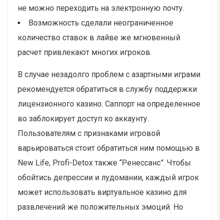
не можно переходить на электронную почту.
Возможность сделали неограниченное
количество ставок в лайве же мгновенный
расчет привлекают многих игроков.
В случае незадолго проблем с азартными играми
рекомендуется обратиться в службу поддержки
лицензионного казино. Саппорт на определенное
во заблокирует доступ ко аккаунту.
Пользователям с признаками игровой
варьироваться стоит обратиться ним помощью в
New Life, Profi-Detox также “Ренессанс”. Чтобы
обойтись депрессии и лудомании, каждый игрок
может использовать виртуальное казино для
развлечений же положительных эмоций. Но