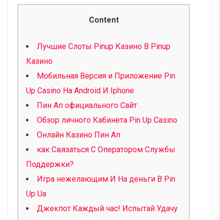
Content
Лучшие Слоты Pinup Казино В Pinup
Казино
Мобильная Версия и Приложение Pin
Up Casino На Android И Iphone
Пин Ап официального Сайт
Обзор личного Кабинета Pin Up Casino
Онлайн Казино Пин Ап
как Связаться С Оператором Службы
Поддержки?
Игра нежелающим И На деньги В Pin
Up Ua
Джекпот Каждый час! Испытай Удачу