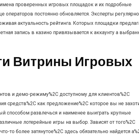
т имена проверенных игровых площадок и их подробные
це операторов постоянно обновляется. Эксперты регулярно
рживая актуальность рейтинга. Которых площадки предла
четная запись в казино привязывается к аккаунту а выбра
ти Витрины Игровых
ентов и демо-режиму%2C доступному для клиентов%2C
ия средств%2C как предложение%2C которое вы не захот
ный способом развлечься и наименее выиграть крупные
различные лотерейные игры на выбор. Зависят от того%2C
то-то более затянутое%2C здесь обязательно найдется а%