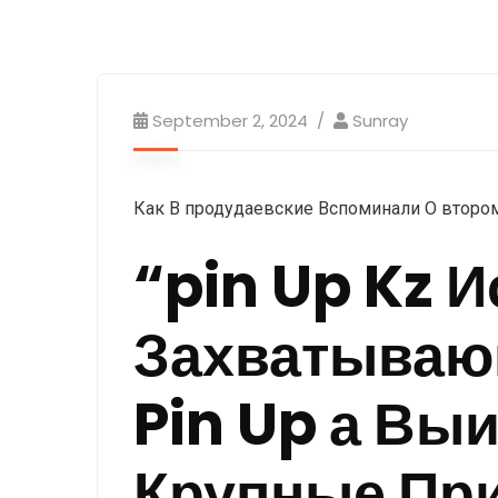
September 2, 2024
Sunray
Как В продудаевские Вспоминали О втором
“pin Up Kz 
Захватываю
Pin Up а Вы
Крупные Пр