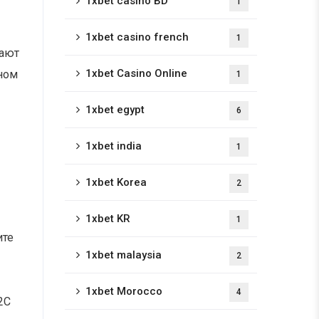
1xbet casino BD
1
1xbet casino french
1
гают
1xbet Casino Online
нном
1
1xbet egypt
6
1xbet india
1
1xbet Korea
2
1xbet KR
1
ите
1xbet malaysia
2
1xbet Morocco
4
2C