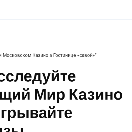
 Московском Казино а Гостинице «савой»”
Исследуйте
щий Мир Казино
игрывайте
изы