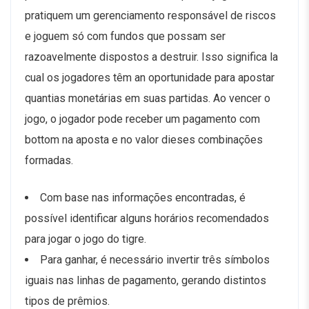
pratiquem um gerenciamento responsável de riscos
e joguem só com fundos que possam ser
razoavelmente dispostos a destruir. Isso significa la
cual os jogadores têm an oportunidade para apostar
quantias monetárias em suas partidas. Ao vencer o
jogo, o jogador pode receber um pagamento com
bottom na aposta e no valor dieses combinações
formadas.
Com base nas informações encontradas, é
possível identificar alguns horários recomendados
para jogar o jogo do tigre.
Para ganhar, é necessário invertir três símbolos
iguais nas linhas de pagamento, gerando distintos
tipos de prêmios.