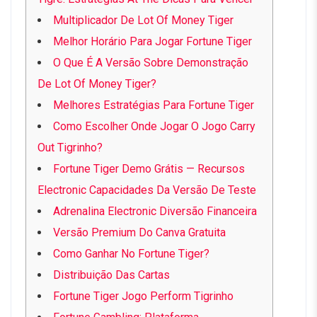
Multiplicador De Lot Of Money Tiger
Melhor Horário Para Jogar Fortune Tiger
O Que É A Versão Sobre Demonstração
De Lot Of Money Tiger?
Melhores Estratégias Para Fortune Tiger
Como Escolher Onde Jogar O Jogo Carry
Out Tigrinho?
Fortune Tiger Demo Grátis — Recursos
Electronic Capacidades Da Versão De Teste
Adrenalina Electronic Diversão Financeira
Versão Premium Do Canva Gratuita
Como Ganhar No Fortune Tiger?
Distribuição Das Cartas
Fortune Tiger Jogo Perform Tigrinho