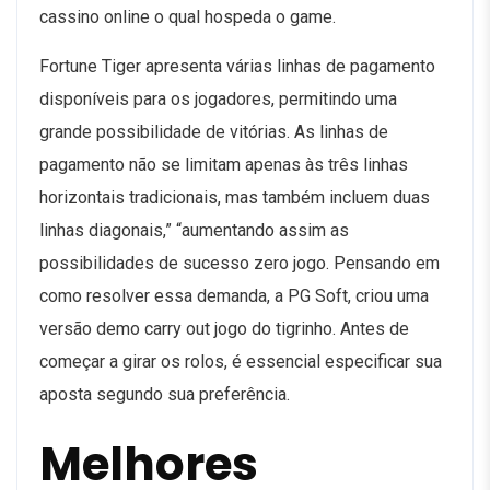
cassino online o qual hospeda o game.
Fortune Tiger apresenta várias linhas de pagamento
disponíveis para os jogadores, permitindo uma
grande possibilidade de vitórias. As linhas de
pagamento não se limitam apenas às três linhas
horizontais tradicionais, mas também incluem duas
linhas diagonais,” “aumentando assim as
possibilidades de sucesso zero jogo. Pensando em
como resolver essa demanda, a PG Soft, criou uma
versão demo carry out jogo do tigrinho. Antes de
começar a girar os rolos, é essencial especificar sua
aposta segundo sua preferência.
Melhores