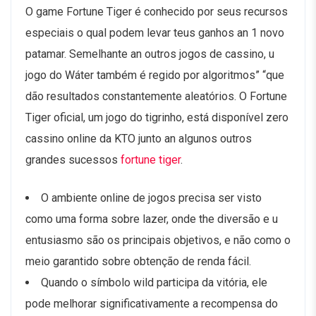
O game Fortune Tiger é conhecido por seus recursos
especiais o qual podem levar teus ganhos an 1 novo
patamar. Semelhante an outros jogos de cassino, u
jogo do Wáter também é regido por algoritmos” “que
dão resultados constantemente aleatórios. O Fortune
Tiger oficial, um jogo do tigrinho, está disponível zero
cassino online da KTO junto an algunos outros
grandes sucessos
fortune tiger
.
O ambiente online de jogos precisa ser visto
como uma forma sobre lazer, onde the diversão e u
entusiasmo são os principais objetivos, e não como o
meio garantido sobre obtenção de renda fácil.
Quando o símbolo wild participa da vitória, ele
pode melhorar significativamente a recompensa do