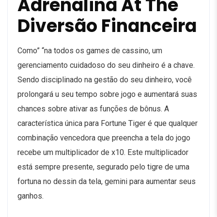
Adrenalina At The
Diversão Financeira
Como” “na todos os games de cassino, um
gerenciamento cuidadoso do seu dinheiro é a chave.
Sendo disciplinado na gestão do seu dinheiro, você
prolongará u seu tempo sobre jogo e aumentará suas
chances sobre ativar as funções de bônus. A
característica única para Fortune Tiger é que qualquer
combinação vencedora que preencha a tela do jogo
recebe um multiplicador de x10. Este multiplicador
está sempre presente, segurado pelo tigre de uma
fortuna no dessin da tela, gemini para aumentar seus
ganhos.