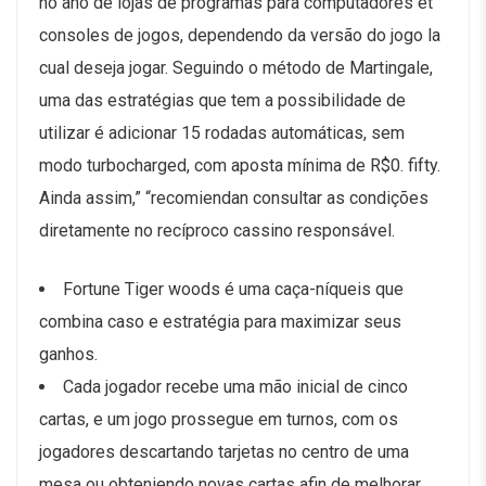
no ano de lojas de programas para computadores et
consoles de jogos, dependendo da versão do jogo la
cual deseja jogar. Seguindo o método de Martingale,
uma das estratégias que tem a possibilidade de
utilizar é adicionar 15 rodadas automáticas, sem
modo turbocharged, com aposta mínima de R$0. fifty.
Ainda assim,” “recomiendan consultar as condições
diretamente no recíproco cassino responsável.
Fortune Tiger woods é uma caça-níqueis que
combina caso e estratégia para maximizar seus
ganhos.
Cada jogador recebe uma mão inicial de cinco
cartas, e um jogo prossegue em turnos, com os
jogadores descartando tarjetas no centro de uma
mesa ou obteniendo novas cartas afin de melhorar