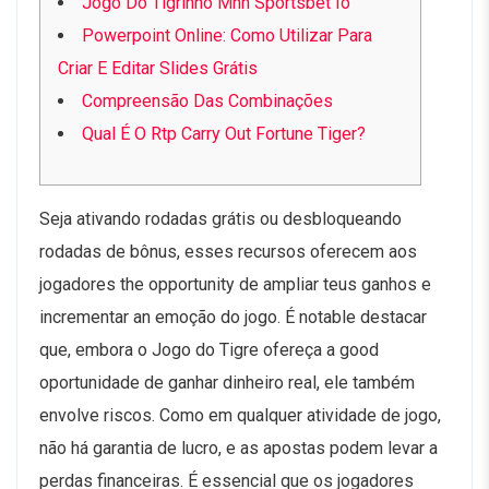
Jogo Do Tigrinho Mhh Sportsbet Io
Powerpoint Online: Como Utilizar Para
Criar E Editar Slides Grátis
Compreensão Das Combinações
Qual É O Rtp Carry Out Fortune Tiger?
Seja ativando rodadas grátis ou desbloqueando
rodadas de bônus, esses recursos oferecem aos
jogadores the opportunity de ampliar teus ganhos e
incrementar an emoção do jogo. É notable destacar
que, embora o Jogo do Tigre ofereça a good
oportunidade de ganhar dinheiro real, ele também
envolve riscos. Como em qualquer atividade de jogo,
não há garantia de lucro, e as apostas podem levar a
perdas financeiras. É essencial que os jogadores