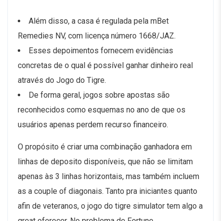
Além disso, a casa é regulada pela mBet
Remedies NV, com licença número 1668/JAZ.
Esses depoimentos fornecem evidências
concretas de o qual é possível ganhar dinheiro real
através do Jogo do Tigre.
De forma geral, jogos sobre apostas são
reconhecidos como esquemas no ano de que os
usuários apenas perdem recurso financeiro.
O propósito é criar uma combinação ganhadora em
linhas de deposito disponíveis, que não se limitam
apenas às 3 linhas horizontais, mas também incluem
as a couple of diagonais. Tanto pra iniciantes quanto
afin de veteranos, o jogo do tigre simulator tem algo a
great oferecer. No problema de Fortune