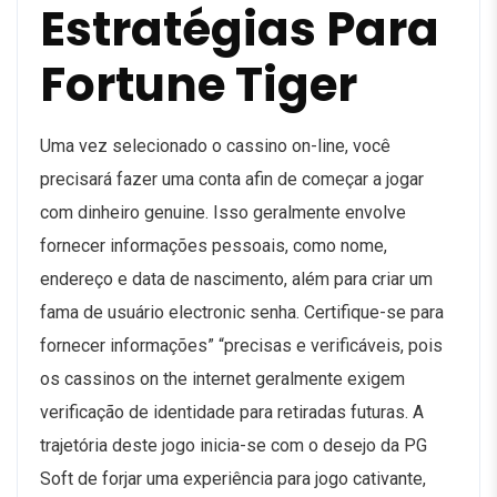
Estratégias Para
Fortune Tiger
Uma vez selecionado o cassino on-line, você
precisará fazer uma conta afin de começar a jogar
com dinheiro genuine. Isso geralmente envolve
fornecer informações pessoais, como nome,
endereço e data de nascimento, além para criar um
fama de usuário electronic senha. Certifique-se para
fornecer informações” “precisas e verificáveis, pois
os cassinos on the internet geralmente exigem
verificação de identidade para retiradas futuras. A
trajetória deste jogo inicia-se com o desejo da PG
Soft de forjar uma experiência para jogo cativante,