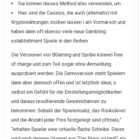
Sie können dieses Method also verwenden, um
Hier sind die Casinos, die euch (alternativ) mit
Kryptowährungen zocken lassen i am Vormarsch und
haben dann oft ebenso viele neue Gambling
establishment Spiele in den Reihen.
Die Versionen von BGaming und Spribe können free
of charge und zum Teil sogar ohne Anmeldung
ausprobiert werden. Die Demoversion steht Spielern
dann aber dennoch offen und ist letztlich ideal, o
selbst ein Gefühl für die Einstellungsmöglichkeiten
und daraus resultierende Gewinnchancen zu
bekommen. Sobald der Spieleinsatz, das Risikolevel
und die Anzahl jeder Pins festgelegt sind oftmals,”
“erhalten Spieler eine virtuelle flache Scheibe. Diese
wird nach deinem Original aus “Der Preis ist heiß” als