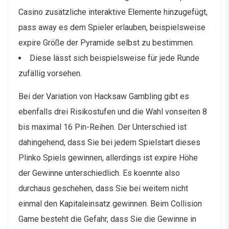
Casino zusätzliche interaktive Elemente hinzugefügt,
pass away es dem Spieler erlauben, beispielsweise
expire Größe der Pyramide selbst zu bestimmen.
Diese lässt sich beispielsweise für jede Runde
zufällig vorsehen.
Bei der Variation von Hacksaw Gambling gibt es
ebenfalls drei Risikostufen und die Wahl vonseiten 8
bis maximal 16 Pin-Reihen. Der Unterschied ist
dahingehend, dass Sie bei jedem Spielstart dieses
Plinko Spiels gewinnen, allerdings ist expire Höhe
der Gewinne unterschiedlich. Es koennte also
durchaus geschehen, dass Sie bei weitem nicht
einmal den Kapitaleinsatz gewinnen. Beim Collision
Game besteht die Gefahr, dass Sie die Gewinne in