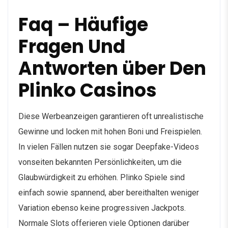
Faq – Häufige
Fragen Und
Antworten über Den
Plinko Casinos
Diese Werbeanzeigen garantieren oft unrealistische
Gewinne und locken mit hohen Boni und Freispielen.
In vielen Fällen nutzen sie sogar Deepfake-Videos
vonseiten bekannten Persönlichkeiten, um die
Glaubwürdigkeit zu erhöhen. Plinko Spiele sind
einfach sowie spannend, aber bereithalten weniger
Variation ebenso keine progressiven Jackpots.
Normale Slots offerieren viele Optionen darüber