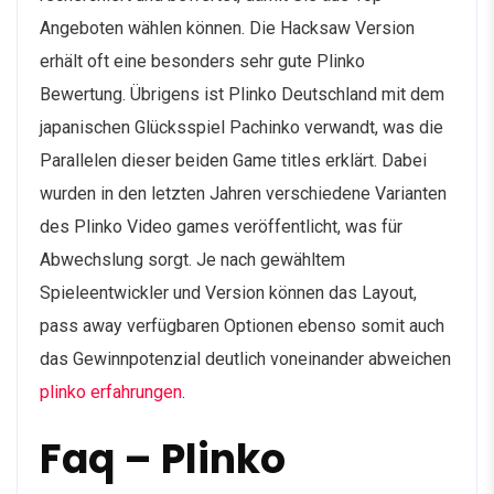
Angeboten wählen können. Die Hacksaw Version
erhält oft eine besonders sehr gute Plinko
Bewertung. Übrigens ist Plinko Deutschland mit dem
japanischen Glücksspiel Pachinko verwandt, was die
Parallelen dieser beiden Game titles erklärt. Dabei
wurden in den letzten Jahren verschiedene Varianten
des Plinko Video games veröffentlicht, was für
Abwechslung sorgt. Je nach gewähltem
Spieleentwickler und Version können das Layout,
pass away verfügbaren Optionen ebenso somit auch
das Gewinnpotenzial deutlich voneinander abweichen
plinko erfahrungen
.
Faq – Plinko