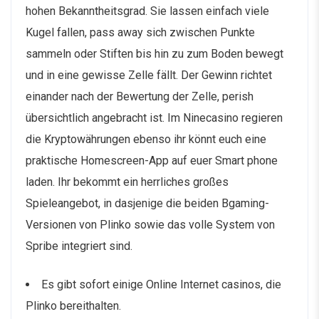
hohen Bekanntheitsgrad. Sie lassen einfach viele
Kugel fallen, pass away sich zwischen Punkte
sammeln oder Stiften bis hin zu zum Boden bewegt
und in eine gewisse Zelle fällt. Der Gewinn richtet
einander nach der Bewertung der Zelle, perish
übersichtlich angebracht ist. Im Ninecasino regieren
die Kryptowährungen ebenso ihr könnt euch eine
praktische Homescreen-App auf euer Smart phone
laden. Ihr bekommt ein herrliches großes
Spieleangebot, in dasjenige die beiden Bgaming-
Versionen von Plinko sowie das volle System von
Spribe integriert sind.
Es gibt sofort einige Online Internet casinos, die
Plinko bereithalten.