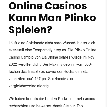
Online Casinos
Kann Man Plinko
Spielen?
Läuft eine Spielrunde nicht nach Wunsch, bietet sich
eventuell eine Temporarily stop an. Die Plinko Online
Casino Cambio von Ela Online games wurde im Nov
2022 veröffentlicht. Der Maximalgewinn vom 500-
fachen des Einsatzes sowie der Höchsteinsatz
vonseiten „nur“ 15€ pro Spielrunde sind
vergleichsweise niedrig.
Wir haben bereits die besten Plinko Internet casinos
recherchiert und bewertet, damit Sie aus Top