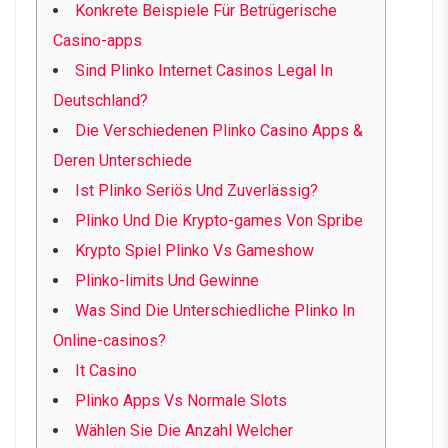
Konkrete Beispiele Für Betrügerische
Casino-apps
Sind Plinko Internet Casinos Legal In
Deutschland?
Die Verschiedenen Plinko Casino Apps &
Deren Unterschiede
Ist Plinko Seriös Und Zuverlässig?
Plinko Und Die Krypto-games Von Spribe
Krypto Spiel Plinko Vs Gameshow
Plinko-limits Und Gewinne
Was Sind Die Unterschiedliche Plinko In
Online-casinos?
It Casino
Plinko Apps Vs Normale Slots
Wählen Sie Die Anzahl Welcher