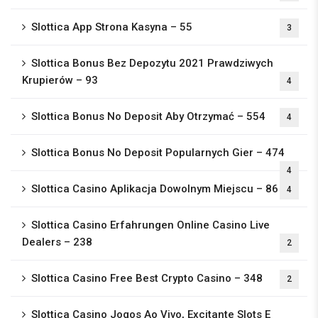
Slottica App Strona Kasyna – 55
3
Slottica Bonus Bez Depozytu 2021 Prawdziwych
Krupierów – 93
4
Slottica Bonus No Deposit Aby Otrzymać – 554
4
Slottica Bonus No Deposit Popularnych Gier – 474
4
Slottica Casino Aplikacja Dowolnym Miejscu – 86
4
Slottica Casino Erfahrungen Online Casino Live
Dealers – 238
2
Slottica Casino Free Best Crypto Casino – 348
2
Slottica Casino Jogos Ao Vivo, Excitante Slots E