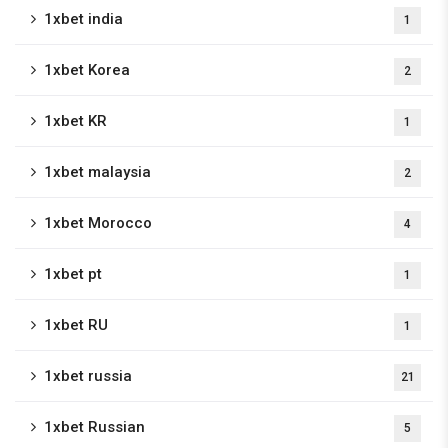
1xbet india
1
1xbet Korea
2
1xbet KR
1
1xbet malaysia
2
1xbet Morocco
4
1xbet pt
1
1xbet RU
1
1xbet russia
21
1xbet Russian
5