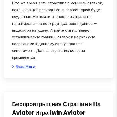
В то же время есть страховка с меньшей ставкой,
покрывающей расходы если первая тариф будет
неудачная. Но помните, словно выигрыш не
гарантирован во всех раундах, союз данное —
видеоигра на удачу. Играйте ответственно,
устанавливайте границы ставок и не рискуйте
последними к данному слову пока нет
синонимов…. Данная стратегия, которая
применяется…
Read More
Беспроигрышная Стратегия На
Aviator Игра 1win Aviator