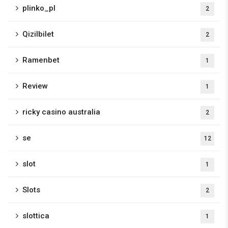
plinko_pl
2
Qizilbilet
2
Ramenbet
1
Review
1
ricky casino australia
2
se
12
slot
1
Slots
2
slottica
1