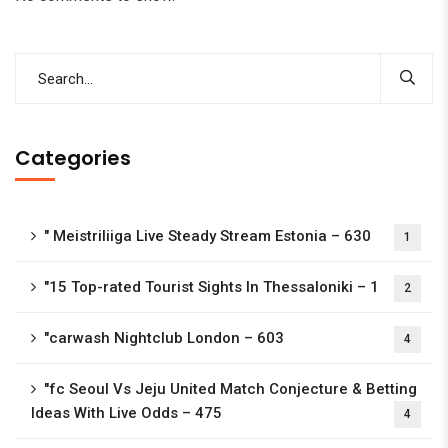
Categories
"️ Meistriliiga Live Steady Stream Estonia – 630
1
"15 Top-rated Tourist Sights In Thessaloniki – 1
2
"carwash Nightclub London – 603
4
"fc Seoul Vs Jeju United Match Conjecture & Betting
Ideas With Live Odds – 475
4