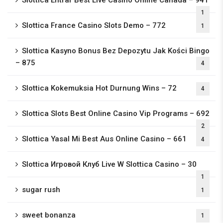
Slottica Entrar Best Live Casino Online Canada – 941
1
Slottica France Casino Slots Demo – 772
1
Slottica Kasyno Bonus Bez Depozytu Jak Kości Bingo
– 875
4
Slottica Kokemuksia Hot Durnung Wins – 72
4
Slottica Slots Best Online Casino Vip Programs – 692
2
Slottica Yasal Mi Best Aus Online Casino – 661
4
Slottica Игровой Клуб Live W Slottica Casino – 30
1
sugar rush
1
sweet bonanza
1