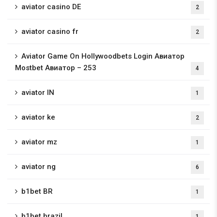
aviator casino DE
2
aviator casino fr
2
Aviator Game On Hollywoodbets Login Авиатор
Mostbet Авиатор – 253
4
aviator IN
1
aviator ke
2
aviator mz
1
aviator ng
6
b1bet BR
1
b1bet brazil
1