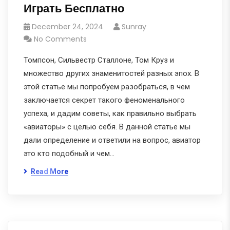
Играть Бесплатно
December 24, 2024
Sunray
No Comments
Томпсон, Сильвестр Сталлоне, Том Круз и
множество других знаменитостей разных эпох. В
этой статье мы попробуем разобраться, в чем
заключается секрет такого феноменального
успеха, и дадим советы, как правильно выбрать
«авиаторы» с целью себя. В данной статье мы
дали определение и ответили на вопрос, авиатор
это кто подобный и чем…
Read More