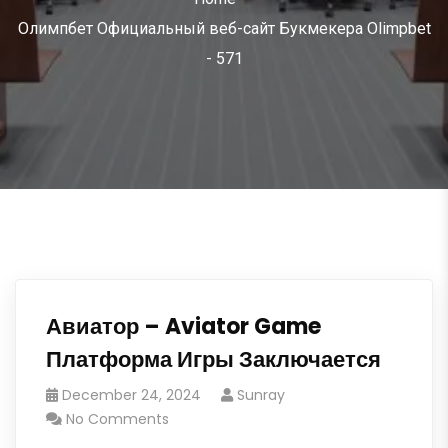
Олимпбет Официальный веб-сайт Букмекера Olimpbet
- 571
Авиатор – Aviator Game
Платформа Игры Заключается
December 24, 2024
Sunray
No Comments