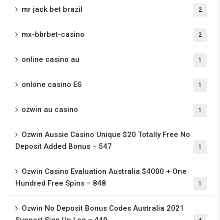
mr jack bet brazil
2
mx-bbrbet-casino
2
online casino au
1
onlone casino ES
1
ozwin au casino
1
Ozwin Aussie Casino Unique $20 Totally Free No
Deposit Added Bonus – 547
1
Ozwin Casino Evaluation Australia $4000 + One
Hundred Free Spins – 848
1
Ozwin No Deposit Bonus Codes Australia 2021