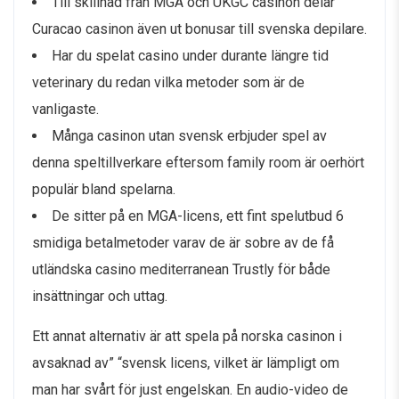
Till skillnad från MGA och UKGC casinon delar
Curacao casinon även ut bonusar till svenska depilare.
Har du spelat casino under durante längre tid
veterinary du redan vilka metoder som är de
vanligaste.
Många casinon utan svensk erbjuder spel av
denna speltillverkare eftersom family room är oerhört
populär bland spelarna.
De sitter på en MGA-licens, ett fint spelutbud 6
smidiga betalmetoder varav de är sobre av de få
utländska casino mediterranean Trustly för både
insättningar och uttag.
Ett annat alternativ är att spela på norska casinon i
avsaknad av” “svensk licens, vilket är lämpligt om
man har svårt för just engelskan. En audio-video de