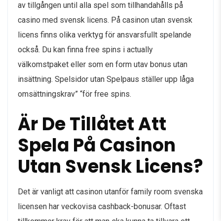
av tillgången until alla spel som tillhandahålls på
casino med svensk licens. På casinon utan svensk
licens finns olika verktyg för ansvarsfullt spelande
också. Du kan finna free spins i actually
välkomstpaket eller som en form utav bonus utan
insättning. Spelsidor utan Spelpaus ställer upp låga
omsättningskrav” “för free spins.
Är De Tillåtet Att
Spela På Casinon
Utan Svensk Licens?
Det är vanligt att casinon utanför family room svenska
licensen har veckovisa cashback-bonusar. Oftast