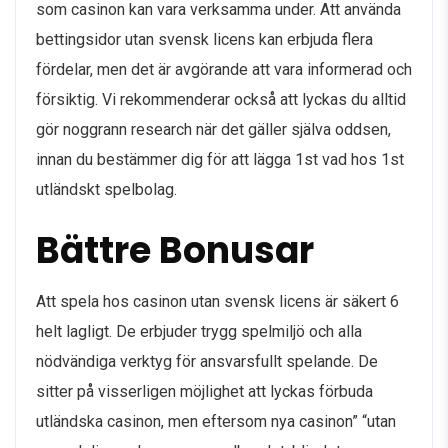
som casinon kan vara verksamma under. Att använda
bettingsidor utan svensk licens kan erbjuda flera
fördelar, men det är avgörande att vara informerad och
försiktig. Vi rekommenderar också att lyckas du alltid
gör noggrann research när det gäller själva oddsen,
innan du bestämmer dig för att lägga 1st vad hos 1st
utländskt spelbolag.
Bättre Bonusar
Att spela hos casinon utan svensk licens är säkert 6
helt lagligt. De erbjuder trygg spelmiljö och alla
nödvändiga verktyg för ansvarsfullt spelande. De
sitter på visserligen möjlighet att lyckas förbuda
utländska casinon, men eftersom nya casinon” “utan