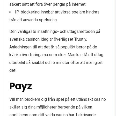
säkert sätt att föra över pengar på internet.
IP-blockering innebär att vissa spelare hindras
från att använda spelsidan.
Den vanligaste insättnings- och uttagsmetoden på
svenska casinon idag är överlägset Trustly.
Anledningen till att det är så populärt beror på de
kvicka överföringarna som sker. Man kan få ett uttag
utbetalat så snabbt och 5 minuter efter att man gjort
det!
Payz
Vill man blockera dig från spel på ett utländskt casino
skiljer sig dina möjligheter beroende på vilken
spellicens som ditt valda casino har. I skrivande