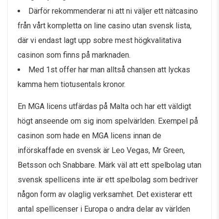
Därför rekommenderar ni att ni väljer ett nätcasino
från vårt kompletta on line casino utan svensk lista,
där vi endast lagt upp sobre mest högkvalitativa
casinon som finns på marknaden.
Med 1st offer har man alltså chansen att lyckas
kamma hem tiotusentals kronor.
En MGA licens utfärdas på Malta och har ett väldigt
högt anseende om sig inom spelvärlden. Exempel på
casinon som hade en MGA licens innan de
införskaffade en svensk är Leo Vegas, Mr Green,
Betsson och Snabbare. Märk väl att ett spelbolag utan
svensk spellicens inte är ett spelbolag som bedriver
någon form av olaglig verksamhet. Det existerar ett
antal spellicenser i Europa o andra delar av världen