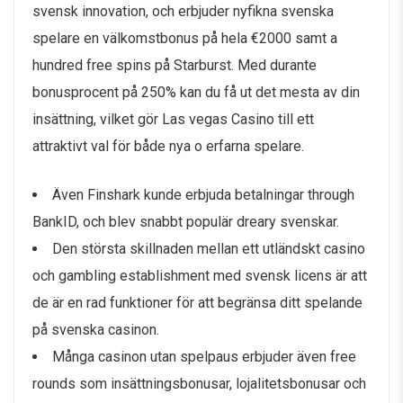
svensk innovation, och erbjuder nyfikna svenska
spelare en välkomstbonus på hela €2000 samt a
hundred free spins på Starburst. Med durante
bonusprocent på 250% kan du få ut det mesta av din
insättning, vilket gör Las vegas Casino till ett
attraktivt val för både nya o erfarna spelare.
Även Finshark kunde erbjuda betalningar through
BankID, och blev snabbt populär dreary svenskar.
Den största skillnaden mellan ett utländskt casino
och gambling establishment med svensk licens är att
de är en rad funktioner för att begränsa ditt spelande
på svenska casinon.
Många casinon utan spelpaus erbjuder även free
rounds som insättningsbonusar, lojalitetsbonusar och