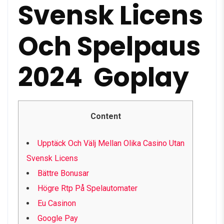
Svensk Licens
Och Spelpaus
2024 ️ Goplay
Content
Upptäck Och Välj Mellan Olika Casino Utan
Svensk Licens
Bättre Bonusar
Högre Rtp På Spelautomater
Eu Casinon
Google Pay