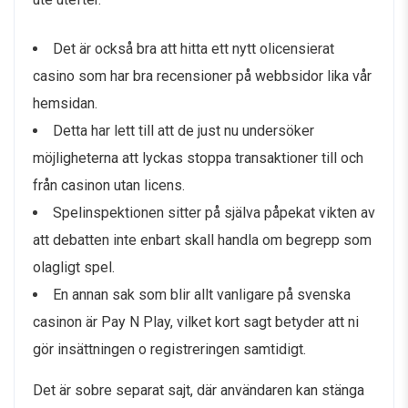
Det är också bra att hitta ett nytt olicensierat
casino som har bra recensioner på webbsidor lika vår
hemsidan.
Detta har lett till att de just nu undersöker
möjligheterna att lyckas stoppa transaktioner till och
från casinon utan licens.
Spelinspektionen sitter på själva påpekat vikten av
att debatten inte enbart skall handla om begrepp som
olagligt spel.
En annan sak som blir allt vanligare på svenska
casinon är Pay N Play, vilket kort sagt betyder att ni
gör insättningen o registreringen samtidigt.
Det är sobre separat sajt, där användaren kan stänga