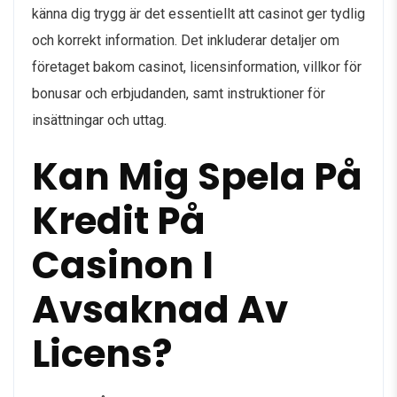
känna dig trygg är det essentiellt att casinot ger tydlig
och korrekt information. Det inkluderar detaljer om
företaget bakom casinot, licensinformation, villkor för
bonusar och erbjudanden, samt instruktioner för
insättningar och uttag.
Kan Mig Spela På
Kredit På
Casinon I
Avsaknad Av
Licens?