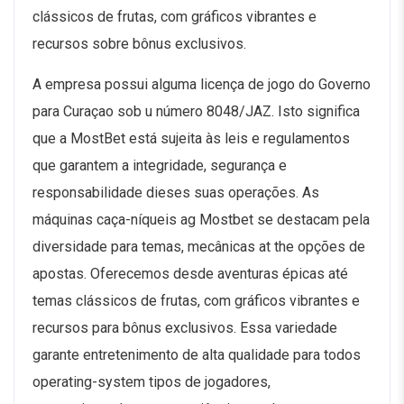
clássicos de frutas, com gráficos vibrantes e
recursos sobre bônus exclusivos.
A empresa possui alguma licença de jogo do Governo
para Curaçao sob u número 8048/JAZ. Isto significa
que a MostBet está sujeita às leis e regulamentos
que garantem a integridade, segurança e
responsabilidade dieses suas operações. As
máquinas caça-níqueis ag Mostbet se destacam pela
diversidade para temas, mecânicas at the opções de
apostas. Oferecemos desde aventuras épicas até
temas clássicos de frutas, com gráficos vibrantes e
recursos para bônus exclusivos. Essa variedade
garante entretenimento de alta qualidade para todos
operating-system tipos de jogadores,