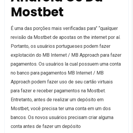
Mostbet
É uma das porções mais verificadas para” “qualquer
revisão da Mostbet de apostas on the internet por aí.
Portanto, os usuários portugueses podem fazer
explotación do MB Internet / MB Approach para fazer
pagamentos. Os usuários la cual possuem uma conta
no banco para pagamentos MB Internet / MB
Approach podem fazer uso de seu cartão virtuais
para fazer e receber pagamentos na Mostbet.
Entretanto, antes de realizar um depósito em
Mostbet, você precisa ter uma conta em um dos
bancos. Os novos usuários precisam criar alguma
conta antes de fazer um depósito