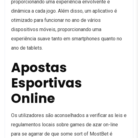
proporcionando uma experiência envolvente e
dinâmica a cada jogo. Além disso, um aplicativo é
otimizado para funcionar no ano de vários
dispositivos móveis, proporcionando uma
experiência suave tanto em smartphones quanto no
ano de tablets.
Apostas
Esportivas
Online
Os utilizadores são aconselhados a verificar as leis e
regulamentos locais sobre games de azar on-line
para se agarrar de que some sort of MostBet é