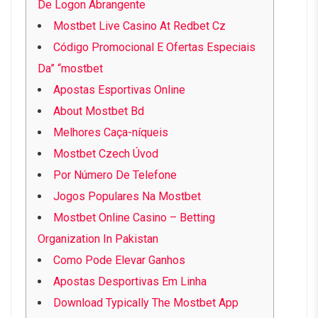
De Logon Abrangente
Mostbet Live Casino At Redbet Cz
Código Promocional E Ofertas Especiais
Da” “mostbet
Apostas Esportivas Online
About Mostbet Bd
Melhores Caça-níqueis
Mostbet Czech Úvod
Por Número De Telefone
Jogos Populares Na Mostbet
Mostbet Online Casino – Betting
Organization In Pakistan
Como Pode Elevar Ganhos
Apostas Desportivas Em Linha
Download Typically The Mostbet App