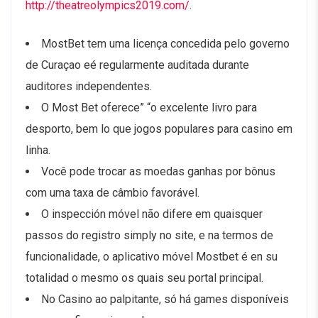
http://theatreolympics2019.com/
.
MostBet tem uma licença concedida pelo governo
de Curaçao eé regularmente auditada durante
auditores independentes.
O Most Bet oferece” “o excelente livro para
desporto, bem lo que jogos populares para casino em
linha.
Você pode trocar as moedas ganhas por bônus
com uma taxa de câmbio favorável.
O inspección móvel não difere em quaisquer
passos do registro simply no site, e na termos de
funcionalidade, o aplicativo móvel Mostbet é en su
totalidad o mesmo os quais seu portal principal.
No Casino ao palpitante, só há games disponíveis