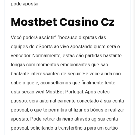
pode apostar.
Mostbet Casino Cz
Você poderá assistir” “because disputas das
equipes de eSports ao vivo apostando quem será o
vencedor. Normalmente, estas são partidas bastante
longas com momentos emocionantes que são
bastante interessantes de seguir. Se você ainda não
sabe o que é, aconselhamos que finalmente tente
esta seção weil MostBet Portugal. Após estes
passos, será automaticamente conectado à sua conta
pessoal, o que te permitirá utilizar os bónus e realizar
apostas. Pode retirar dinheiro através ag sua conta
pessoal, solicitando a transferência para um cartão