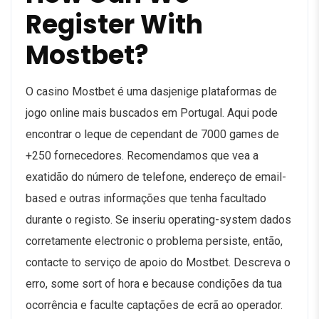
Register With
Mostbet?
O casino Mostbet é uma dasjenige plataformas de
jogo online mais buscados em Portugal. Aqui pode
encontrar o leque de cependant de 7000 games de
+250 fornecedores. Recomendamos que vea a
exatidão do número de telefone, endereço de email-
based e outras informações que tenha facultado
durante o registo. Se inseriu operating-system dados
corretamente electronic o problema persiste, então,
contacte to serviço de apoio do Mostbet. Descreva o
erro, some sort of hora e because condições da tua
ocorrência e faculte captações de ecrã ao operador.