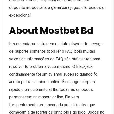
depósito introdutória, a gama para jogos oferecidos é
excepcional.
About Mostbet Bd
Recomenda-se entrar em contato através do serviço
de suporte somente após ler o FAQ, pois muitas
vezes as informações do FAQ são suficientes para
resolver to problema você mesmo. O Blackjack
continuamente foi um avismal sucesso quando foi
aceito pelos cassinos online. É um jogo simples,
rápido e emocionante at the todas as emoções
permanecem na manera online. Ela vem
frequentemente recomendada pra iniciantes que
começam a descartar os princípios do jogo. Jogos no