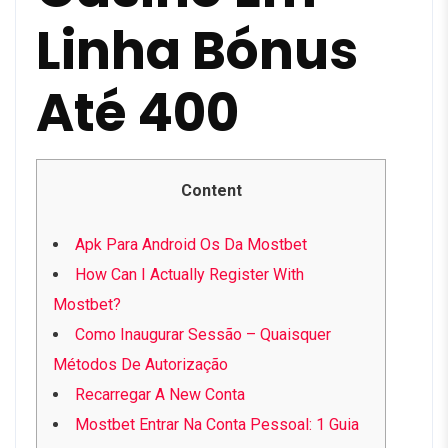
Linha Bónus
Até 400
Content
Apk Para Android Os Da Mostbet
How Can I Actually Register With
Mostbet?
Como Inaugurar Sessão – Quaisquer
Métodos De Autorização
Recarregar A New Conta
Mostbet Entrar Na Conta Pessoal: 1 Guia