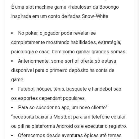
É uma slot machine game «fabulosa» da Booongo
inspirada em um conto de fadas Snow-White.
No poker, o jogador pode revelar-se
completamente mostrando habilidades, estratégia,
psicologia e caso, bem como ganhar grandes somas.
Anteriormente, some sort of oferta só estava
disponível para o primeiro depósito na conta de
game.
Futebol, hóquei, tênis, basquete e handebol são
os esportes cependant populares.
Para se suceder no app, um novo cliente”
“necessita baixar a Mostbet para um telefone celular
ou pill na plataforma Android os e executar o registro.
Oferecemos desde aventuras épicas até temas