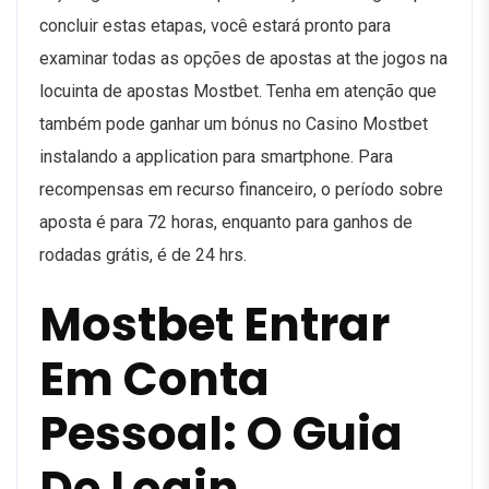
concluir estas etapas, você estará pronto para
examinar todas as opções de apostas at the jogos na
locuinta de apostas Mostbet. Tenha em atenção que
também pode ganhar um bónus no Casino Mostbet
instalando a application para smartphone. Para
recompensas em recurso financeiro, o período sobre
aposta é para 72 horas, enquanto para ganhos de
rodadas grátis, é de 24 hrs.
Mostbet Entrar
Em Conta
Pessoal: O Guia
De Login