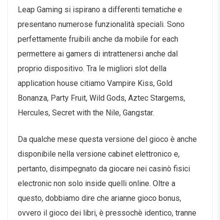
Leap Gaming si ispirano a differenti tematiche e
presentano numerose funzionalità speciali. Sono
perfettamente fruibili anche da mobile for each
permettere ai gamers di intrattenersi anche dal
proprio dispositivo. Tra le migliori slot della
application house citiamo Vampire Kiss, Gold
Bonanza, Party Fruit, Wild Gods, Aztec Stargems,
Hercules, Secret with the Nile, Gangstar.
Da qualche mese questa versione del gioco è anche
disponibile nella versione cabinet elettronico e,
pertanto, disimpegnato da giocare nei casinò fisici
electronic non solo inside quelli online. Oltre a
questo, dobbiamo dire che arianne gioco bonus,
ovvero il gioco dei libri, è pressochè identico, tranne