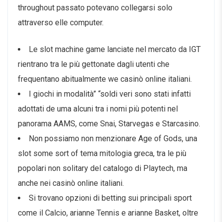
throughout passato potevano collegarsi solo
attraverso elle computer.
Le slot machine game lanciate nel mercato da IGT
rientrano tra le più gettonate dagli utenti che
frequentano abitualmente we casinò online italiani.
I giochi in modalità” “soldi veri sono stati infatti
adottati de uma alcuni tra i nomi più potenti nel
panorama AAMS, come Snai, Starvegas e Starcasino.
Non possiamo non menzionare Age of Gods, una
slot some sort of tema mitologia greca, tra le più
popolari non solitary del catalogo di Playtech, ma
anche nei casinò online italiani.
Si trovano opzioni di betting sui principali sport
come il Calcio, arianne Tennis e arianne Basket, oltre