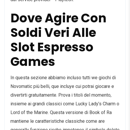
Dove Agire Con
Soldi Veri Alle
Slot Espresso
Games
In questa sezione abbiamo incluso tutti we giochi di
Novomatic più belli, que incluye cui potrai giocare e
divertirti gratuitamente. Prova i titoli del momento,
insieme ai grandi classici come Lucky Lady’s Charm o
Lord of the Marine. Questa versione di Book of Ra
mantiene le caratteristiche classiche come are
generally funzione rischo impotence il simbolo delete