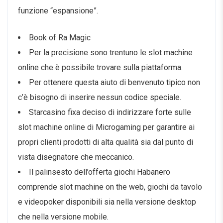
funzione “espansione”.
Book of Ra Magic
Per la precisione sono trentuno le slot machine
online che è possibile trovare sulla piattaforma.
Per ottenere questa aiuto di benvenuto tipico non
c’è bisogno di inserire nessun codice speciale.
Starcasino fixa deciso di indirizzare forte sulle
slot machine online di Microgaming per garantire ai
propri clienti prodotti di alta qualità sia dal punto di
vista disegnatore che meccanico.
Il palinsesto dell’offerta giochi Habanero
comprende slot machine on the web, giochi da tavolo
e videopoker disponibili sia nella versione desktop
che nella versione mobile.