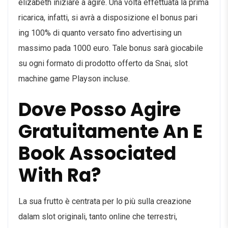
elizabeth iniziare a agire. Una volta effettuata la prima
ricarica, infatti, si avrà a disposizione el bonus pari
ing 100% di quanto versato fino advertising un
massimo pada 1000 euro. Tale bonus sarà giocabile
su ogni formato di prodotto offerto da Snai, slot
machine game Playson incluse.
Dove Posso Agire
Gratuitamente An E
Book Associated
With Ra?
La sua frutto è centrata per lo più sulla creazione
dalam slot originali, tanto online che terrestri,