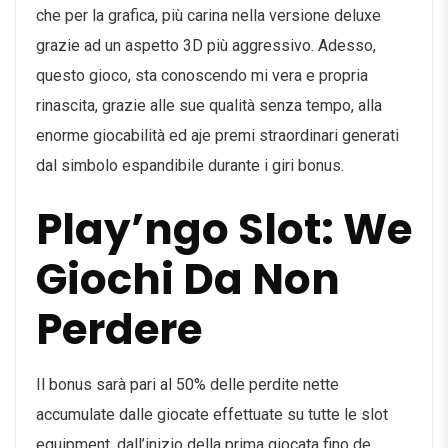
che per la grafica, più carina nella versione deluxe
grazie ad un aspetto 3D più aggressivo. Adesso,
questo gioco, sta conoscendo mi vera e propria
rinascita, grazie alle sue qualità senza tempo, alla
enorme giocabilità ed aje premi straordinari generati
dal simbolo espandibile durante i giri bonus.
Play’ngo Slot: We
Giochi Da Non
Perdere
Il bonus sarà pari al 50% delle perdite nette
accumulate dalle giocate effettuate su tutte le slot
equipment, dall’inizio della prima giocata fino de