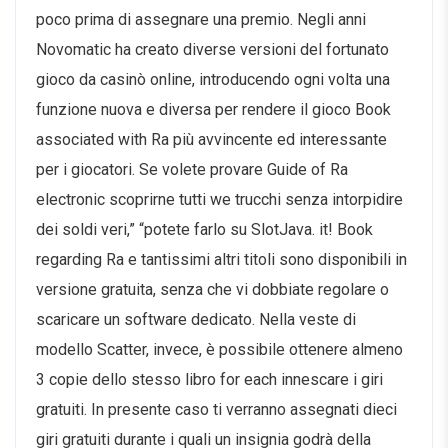
poco prima di assegnare una premio. Negli anni
Novomatic ha creato diverse versioni del fortunato
gioco da casinò online, introducendo ogni volta una
funzione nuova e diversa per rendere il gioco Book
associated with Ra più avvincente ed interessante
per i giocatori. Se volete provare Guide of Ra
electronic scoprirne tutti we trucchi senza intorpidire
dei soldi veri,” “potete farlo su SlotJava. it! Book
regarding Ra e tantissimi altri titoli sono disponibili in
versione gratuita, senza che vi dobbiate regolare o
scaricare un software dedicato. Nella veste di
modello Scatter, invece, è possibile ottenere almeno
3 copie dello stesso libro for each innescare i giri
gratuiti. In presente caso ti verranno assegnati dieci
giri gratuiti durante i quali un insignia godrà della