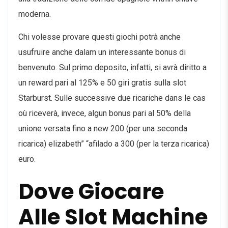
moderna.
Chi volesse provare questi giochi potrà anche
usufruire anche dalam un interessante bonus di
benvenuto. Sul primo deposito, infatti, si avrà diritto a
un reward pari al 125% e 50 giri gratis sulla slot
Starburst. Sulle successive due ricariche dans le cas
où riceverà, invece, algun bonus pari al 50% della
unione versata fino a new 200 (per una seconda
ricarica) elizabeth” “afilado a 300 (per la terza ricarica)
euro.
Dove Giocare
Alle Slot Machine