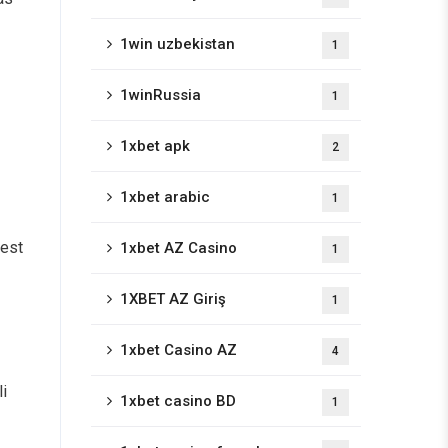
1win uzbekistan
1
1winRussia
1
1xbet apk
2
1xbet arabic
1
jest
1xbet AZ Casino
1
1XBET AZ Giriş
1
1xbet Casino AZ
4
i
1xbet casino BD
1