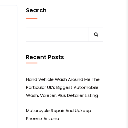
Search
Recent Posts
Hand Vehicle Wash Around Me The
Particular Uk’s Biggest Automobile
Wash, Valeter, Plus Detailer Listing
Motorcycle Repair And Upkeep
Phoenix Arizona