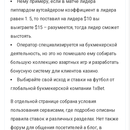
Нему примеру, если в матче лидера
пиппардом аутсайдером коэффициент в лидера
равен 1. 5, то поставил на лидера $10 вы
выиграете $15 – разумеется, тогда лидер сможет
выстоять.
Оператор специализируется на букмекерской
деятельность, но это но помешало ему собирать
большую коллекцию азартных игр и разработать
бонусную систему дли клиентов казино.
Выбирайте свой исход и ставки на футбол от
глобальной букмекерской компании 1xBet.
В отдельной странице собрана условия
пользования сервисами, где подробно описаны
правила ставок и различных разделах. Нет также
форум для общения посетителей а блог, в