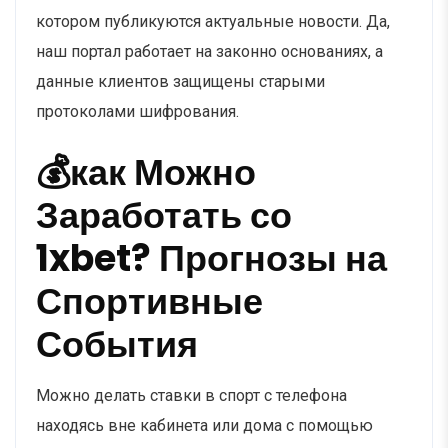
котором публикуются актуальные новости. Да,
наш портал работает на законно основаниях, а
данные клиентов защищены старыми
протоколами шифрования.
💰как Можно
Заработать со
1xbet? Прогнозы на
Спортивные
События
Можно делать ставки в спорт с телефона
находясь вне кабинета или дома с помощью