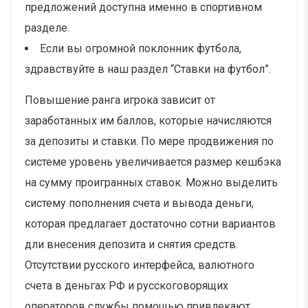
предложений доступна именно в спортивном
разделе.
Если вы огромной поклонник футбола,
здравствуйте в наш раздел “Ставки на футбол”.
Повышение ранга игрока зависит от
заработанных им баллов, которые начисляются
за депозиты и ставки. По мере продвижения по
системе уровень увеличивается размер кешбэка
на сумму проигранных ставок. Можно выделить
систему пополнения счета и вывода деньги,
которая предлагает достаточно сотни вариантов
дли внесения депозита и снятия средств.
Отсутствии русского интерфейса, валютного
счета в деньгах РФ и русскоговорящих
операторов службы помощью привлекают