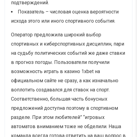
подтверждений.
Показатель – числовая оценка вероятности
исхода этого или иного спортивного события.
Оператор предложила широкий выбор
спортивных и киберспортивных дисциплин, пари
на судьбу политических событий же даже ставки
в прогноз погоды. Пользователи получили
возможность играть в казино 1xbet на
официальном сайте не сразу, а как изначально
воплотить создавался для ставок на спорт.
Соответственно, большая часть бонусных
предложений доступна поэтому в спортивном
разделе. При этом любителей” “игровых
автоматов вниманием тоже не обделили. Наша
команда всегда готова ответить на ваш вопрос в