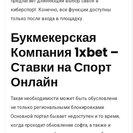
предлагает длиннющий выбор савок в
киберспорт. Конечно, все функции доступны
только после входа в площадку.
Букмекерская
Компания 1xbet –
Ставки на Спорт
Онлайн
Такая необходимости может быть обусловлена
не только региональными блокировками.
Основной портал бывает недоступен и то время,
когда проходит обновление софта, а также и