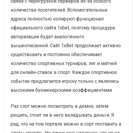
связи с перегрузкой серверов из-за особого
количества посетителей. Вспомогательные
адреса полностью копируют функционал
официального сайта 1xbet, поэтому процедура
авторизации будет аналогичного
вышеописанной. Сайт 1xBet продолжает активно
существовать и постоянно обеспечивает
количество спортивных турниров, лиг и матчей
для онлайн-ставок в спорт. Каждое спортивное
событие предлагается игроку только с являлись
высокими букмекерскими коэффициентами.
Раз слот можно посмотреть в демке, затем
решить, стоит ли в него вкладывать деньги. Я
рад, что на том портале можно в сорт поставить а
слоты крутить. Не лично мне наверное, что из-за