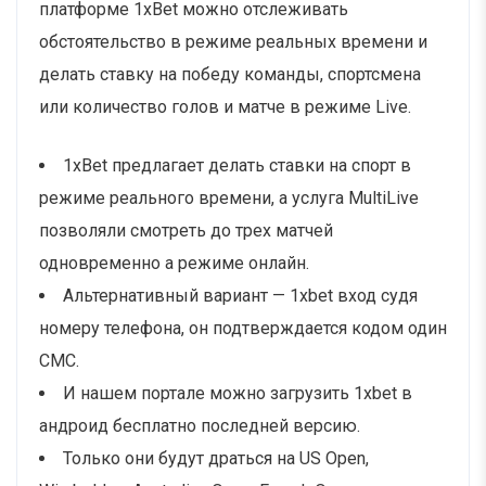
платформе 1xBet можно отслеживать
обстоятельство в режиме реальных времени и
делать ставку на победу команды, спортсмена
или количество голов и матче в режиме Live.
1xBet предлагает делать ставки на спорт в
режиме реального времени, а услуга MultiLive
позволяли смотреть до трех матчей
одновременно а режиме онлайн.
Альтернативный вариант — 1xbet вход судя
номеру телефона, он подтверждается кодом один
СМС.
И нашем портале можно загрузить 1xbet в
андроид бесплатно последней версию.
Только они будут драться на US Open,