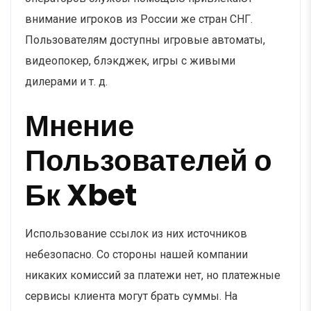
внимание игроков из России же стран СНГ.
Пользователям доступны игровые автоматы,
видеопокер, блэкджек, игры с живыми
дилерами и т. д.
Мнение
Пользователей о
Бк Xbet
Использование ссылок из них источников
небезопасно. Со стороны нашей компании
никаких комиссий за платежи нет, но платежные
сервисы клиента могут брать суммы. На