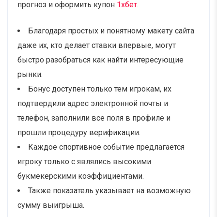
прогноз и оформить купон
1хбет
.
Благодаря простых и понятному макету сайта
даже их, кто делает ставки впервые, могут
быстро разобраться как найти интересующие
рынки.
Бонус доступен только тем игрокам, их
подтвердили адрес электронной почты и
телефон, заполнили все поля в профиле и
прошли процедуру верификации.
Каждое спортивное событие предлагается
игроку только с являлись высокими
букмекерскими коэффициентами.
Также показатель указывает на возможную
сумму выигрыша.