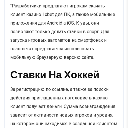
“Разработчики предлагают игрокам скачать
клиент казино 1xbet для ПК, а также мобильные
приложения для Android а iOS. К увы, они
позволяют только делать ставки в спорт. Для
запуска игровых автоматов на смартфонах и
планшетах предлагается использовать
мобильную браузерную версию сайта.
Ставки На Хоккей
За регистрацию по ссылке, а также за поиски
действия приглашенных поголовие в казино
клиент получает деньги. Сумма вознаграждения
зависит от активности новых игроков и уровня,
на котором они находимся в созданной клиентом