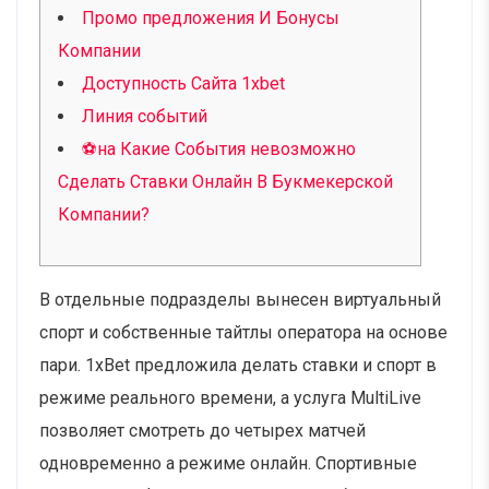
Промо предложения И Бонусы
Компании
Доступность Сайта 1xbet
Линия событий
⚽на Какие События невозможно
Сделать Ставки Онлайн В Букмекерской
Компании?
В отдельные подразделы вынесен виртуальный
спорт и собственные тайтлы оператора на основе
пари. 1xBet предложила делать ставки и спорт в
режиме реального времени, а услуга MultiLive
позволяет смотреть до четырех матчей
одновременно а режиме онлайн. Спортивные