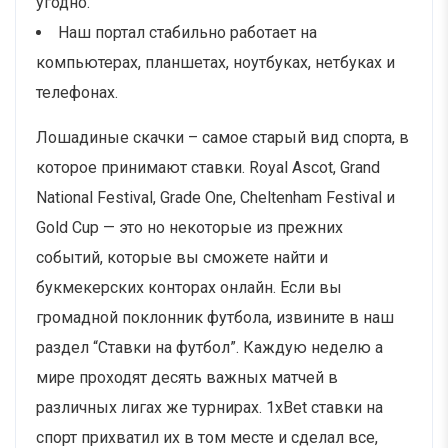
угодно.
Наш портал стабильно работает на
компьютерах, планшетах, ноутбуках, нетбуках и
телефонах.
Лошадиные скачки – самое старый вид спорта, в
которое принимают ставки. Royal Ascot, Grand
National Festival, Grade One, Cheltenham Festival и
Gold Cup — это но некоторые из прежних
событий, которые вы сможете найти и
букмекерских конторах онлайн. Если вы
громадной поклонник футбола, извините в наш
раздел “Ставки на футбол”. Каждую неделю а
мире проходят десять важных матчей в
различных лигах же турнирах. 1xBet ставки на
спорт прихватил их в том месте и сделал все,