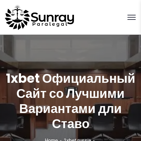
1xbet Официальный
Сайт со Лучшими
Вариантами дли
Ставо
Home
1xbet russia