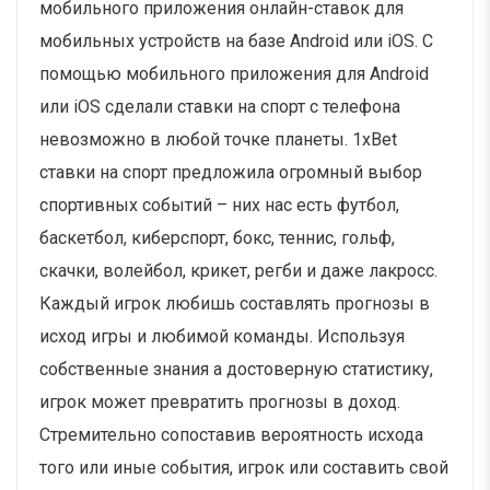
мобильного приложения онлайн-ставок для
мобильных устройств на базе Android или iOS. С
помощью мобильного приложения для Android
или iOS сделали ставки на спорт с телефона
невозможно в любой точке планеты. 1xBet
ставки на спорт предложила огромный выбор
спортивных событий – них нас есть футбол,
баскетбол, киберспорт, бокс, теннис, гольф,
скачки, волейбол, крикет, регби и даже лакросс.
Каждый игрок любишь составлять прогнозы в
исход игры и любимой команды. Используя
собственные знания а достоверную статистику,
игрок может превратить прогнозы в доход.
Стремительно сопоставив вероятность исхода
того или иные события, игрок или составить свой