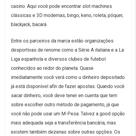
casino. Aqui você pode encontrar slot machines
clássicas e 3D modernas, bingo, keno, roleta, póquer,
blackjack, bacará.
Entre os parceiros da marca estão organizações
desportivas de renome como a Série A italiana e a La
Liga espanhola e diversos clubes de futebol
conhecidos ao redor do planeta. Quase
imediatamente você verá como u dinheiro depositado
já está disponível afin de fazer apostas. Quando você
sacar dinheiro, você deve tener en cuenta que tem
sobre escolher outro método de pagamento, já que
você não pode usar um M-Pesa. Talvez a good opção
mais adequada seja a transferência bancária, mas
existem também dezenas sobre outras opções. Os