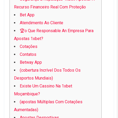
Recurso Financeiro Real Com Proteção
Bet App
Atendimento Ao Cliente
🏆o Que Responsable An Empresa Para
Apostas 1xbet?
Cotações
Contatos
Betway App
(cobertura Incrível Dos Todos Os
Desportos Mundiais)
Existe Um Cassino Na 1xbet
Moçambique?
(apostas Múltiplas Com Cotações
Aumentadas)
Apostas Desportivas