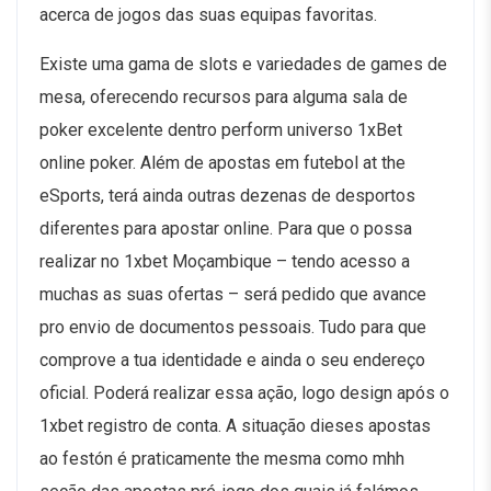
acerca de jogos das suas equipas favoritas.
Existe uma gama de slots e variedades de games de
mesa, oferecendo recursos para alguma sala de
poker excelente dentro perform universo 1xBet
online poker. Além de apostas em futebol at the
eSports, terá ainda outras dezenas de desportos
diferentes para apostar online. Para que o possa
realizar no 1xbet Moçambique – tendo acesso a
muchas as suas ofertas – será pedido que avance
pro envio de documentos pessoais. Tudo para que
comprove a tua identidade e ainda o seu endereço
oficial. Poderá realizar essa ação, logo design após o
1xbet registro de conta. A situação dieses apostas
ao festón é praticamente the mesma como mhh