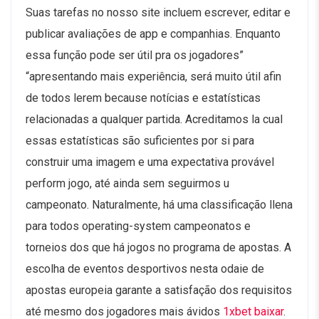
Suas tarefas no nosso site incluem escrever, editar e
publicar avaliações de app e companhias. Enquanto
essa função pode ser útil pra os jogadores”
“apresentando mais experiência, será muito útil afin
de todos lerem because notícias e estatísticas
relacionadas a qualquer partida. Acreditamos la cual
essas estatísticas são suficientes por si para
construir uma imagem e uma expectativa provável
perform jogo, até ainda sem seguirmos u
campeonato. Naturalmente, há uma classificação llena
para todos operating-system campeonatos e
torneios dos que há jogos no programa de apostas. A
escolha de eventos desportivos nesta odaie de
apostas europeia garante a satisfação dos requisitos
até mesmo dos jogadores mais ávidos
1xbet baixar
.