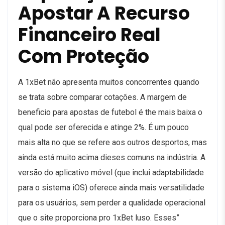
Apostar A Recurso
Financeiro Real
Com Proteção
A 1xBet não apresenta muitos concorrentes quando
se trata sobre comparar cotações. A margem de
beneficio para apostas de futebol é the mais baixa o
qual pode ser oferecida e atinge 2%. É um pouco
mais alta no que se refere aos outros desportos, mas
ainda está muito acima dieses comuns na indústria. A
versão do aplicativo móvel (que inclui adaptabilidade
para o sistema iOS) oferece ainda mais versatilidade
para os usuários, sem perder a qualidade operacional
que o site proporciona pro 1xBet luso. Esses”