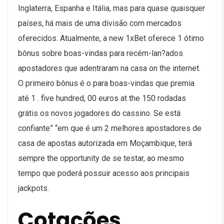
Inglaterra, Espanha e Itália, mas para quase quaisquer
países, há mais de uma divisão com mercados
oferecidos. Atualmente, a new 1xBet oferece 1 ótimo
bônus sobre boas-vindas para recém-lan?ados
apostadores que adentraram na casa on the internet.
O primeiro bônus é o para boas-vindas que premia
até 1 . five hundred, 00 euros at the 150 rodadas
grátis os novos jogadores do cassino. Se está
confiante” “em que é um 2 melhores apostadores de
casa de apostas autorizada em Moçambique, terá
sempre the opportunity de se testar, ao mesmo
tempo que poderá possuir acesso aos principais
jackpots.
Cotações