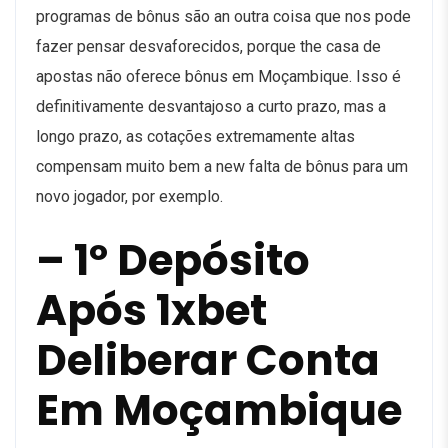
programas de bônus são an outra coisa que nos pode
fazer pensar desvaforecidos, porque the casa de
apostas não oferece bônus em Moçambique. Isso é
definitivamente desvantajoso a curto prazo, mas a
longo prazo, as cotações extremamente altas
compensam muito bem a new falta de bônus para um
novo jogador, por exemplo.
– 1º Depósito
Após 1xbet
Deliberar Conta
Em Moçambique