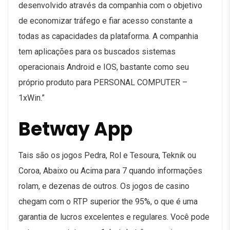
desenvolvido através da companhia com o objetivo
de economizar tráfego e fiar acesso constante a
todas as capacidades da plataforma. A companhia
tem aplicações para os buscados sistemas
operacionais Android e IOS, bastante como seu
próprio produto para PERSONAL COMPUTER –
1xWin.”
Betway App
Tais são os jogos Pedra, Rol e Tesoura, Teknik ou
Coroa, Abaixo ou Acima para 7 quando informações
rolam, e dezenas de outros. Os jogos de casino
chegam com o RTP superior the 95%, o que é uma
garantia de lucros excelentes e regulares. Você pode