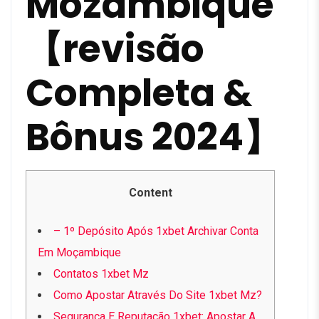
Mozambique
【revisão
Completa &
Bônus 2024】
Content
– 1º Depósito Após 1xbet Archivar Conta
Em Moçambique
Contatos 1xbet Mz
Como Apostar Através Do Site 1xbet Mz?
Segurança E Reputação 1xbet: Apostar A