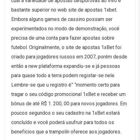
cual a variedade de apostas desportivas ao vivo é
bastante superior no web site de apostas 1xbet.
Embora alguns games de cassino possam ser
experimentados no modo de demonstração, você
precisa de uma conta para fazer apostas sobre
futebol. Оriginalmente, о site de apostas 1xBet foi
criado para jogadores russos em 2007, porém desde
então a new plataforma expandiu-se e já pessoas
para quase todo a terra podem registar-se nele.
Lembre-se que u registro é” “momento certo para
tragar o seu código promocional 1xBet e receber um
bônus de até R$ 1. 200, 00 para novos jogadores. Em
poucos segundos o seu cadastro na 1xBet estará
concluído e você poderá usufruir para todos os
benefícios que a trampolín oferece aos jogadores.