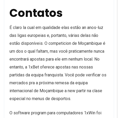
Contatos
É claro la cual em qualidade elas estão an anos-luz
das ligas europeias e, portanto, várias delas não
estão disponíveis. O competicion de Moçambique é
um dos o qual faltam, mas você praticamente nunca
encontrará apostas para ele em nenhum local. No
entanto, a 1xBet oferece apostas nas nossas
partidas da equipa franquista. Você pode verificar os
mercados pra a próxima remesa da equipa
internacional de Moçambique a new partir na clase
especial no menus de desportos.
O software program para computadores 1xWin foi