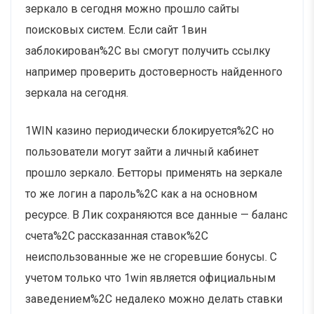
зеркало в сегодня можно прошло сайты
поисковых систем. Если сайт 1вин
заблокирован%2C вы смогут получить ссылку
например проверить достоверность найденного
зеркала на сегодня.
1WIN казино периодически блокируется%2C но
пользователи могут зайти а личный кабинет
прошло зеркало. Бетторы применять на зеркале
то же логин а пароль%2C как а на основном
ресурсе. В Лик сохраняются все данные — баланс
счета%2C рассказанная ставок%2C
неиспользованные же не сгоревшие бонусы. С
учетом только что 1win является официальным
заведением%2C недалеко можно делать ставки