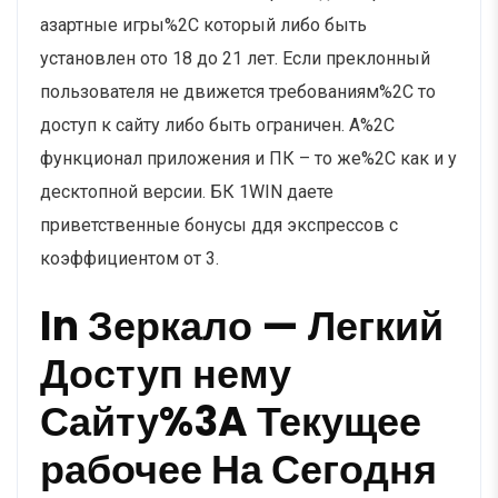
азартные игры%2C который либо быть
установлен ото 18 до 21 лет. Если преклонный
пользователя не движется требованиям%2C то
доступ к сайту либо быть ограничен. А%2C
функционал приложения и ПК – то же%2C как и у
десктопной версии. БК 1WIN даете
приветственные бонусы ддя экспрессов с
коэффициентом от 3.
In Зеркало — Легкий
Доступ нему
Сайту%3A Текущее
рабочее На Сегодня