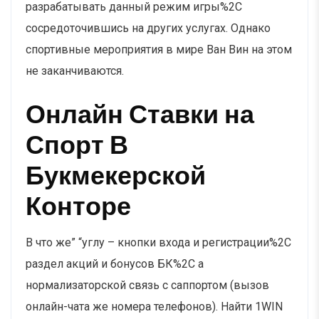
разрабатывать данный режим игры%2C
сосредоточившись на других услугах. Однако
спортивные мероприятия в мире Ван Вин на этом
не заканчиваются.
Онлайн Ставки на
Спорт В
Букмекерской
Конторе
В что же” “углу – кнопки входа и регистрации%2C
раздел акций и бонусов БК%2C а
нормализаторской связь с саппортом (вызов
онлайн-чата же номера телефонов). Найти 1WIN