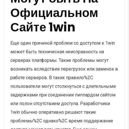
Официальном
Сайте 1win
Еще один причиной проблем со доступом к 1win
может быть техническая неисправность на
серверах платформы. Такие проблемы могут
возникать вследствии перегрузок или заминок в
работе серверов. В таких правило%2C
пользователи могут столкнуться с длительными
задержками при соединении пиппардом сайтом
или полон отсутствием доступа. Разработчики
1win обычно оперативно решают такие
проблемы%2C однако%2C время поддержание