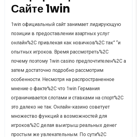
Сайте 1win
1win официальный сайт занимает лидирующую
позиции в предоставлении азартных услуг
онлайн%2C привлекая как новичков%2C так” “и
опытных игроков. Время рассмотреть%2C
почему поэтому 1win casino предпочтителен%2C а
затем достаточно подробно рассмотрим
особенности. Несмотря на распространенное
мнение о факте%2C что 1win Германия
ограничивается слотами и ставками на спорт%2C
это далеко не так. Онлайн-казино советует
множество функций а возможностей для
игроков%2C делая выигрыш реальных денег
простым же увлекательным. По сути%2C