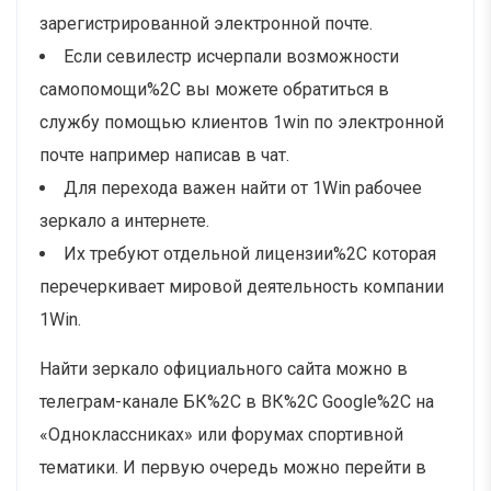
зарегистрированной электронной почте.
Если севилестр исчерпали возможности
самопомощи%2C вы можете обратиться в
службу помощью клиентов 1win по электронной
почте например написав в чат.
Для перехода важен найти от 1Win рабочее
зеркало а интернете.
Их требуют отдельной лицензии%2C которая
перечеркивает мировой деятельность компании
1Win.
Найти зеркало официального сайта можно в
телеграм-канале БК%2C в ВК%2C Google%2C на
«Одноклассниках» или форумах спортивной
тематики. И первую очередь можно перейти в