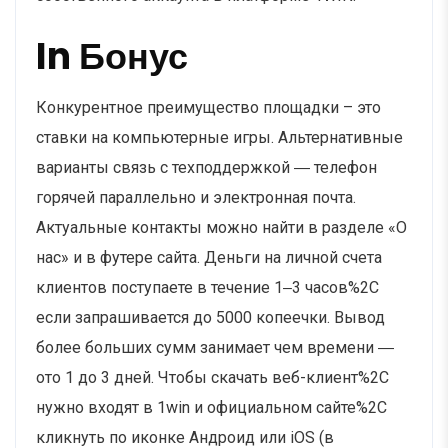
In Бонус
Конкурентное преимущество площадки – это
ставки на компьютерные игры. Альтернативные
варианты связь с техподдержкой ― телефон
горячей параллельно и электронная почта.
Актуальные контакты можно найти в разделе «О
нас» и в футере сайта. Деньги на личной счета
клиентов поступаете в течение 1‒3 часов%2C
если запрашивается до 5000 копеечки. Вывод
более больших сумм занимает чем времени ―
ото 1 до 3 дней. Чтобы скачать веб-клиент%2C
нужно входят в 1win и официальном сайте%2C
кликнуть по иконке Андроид или iOS (в