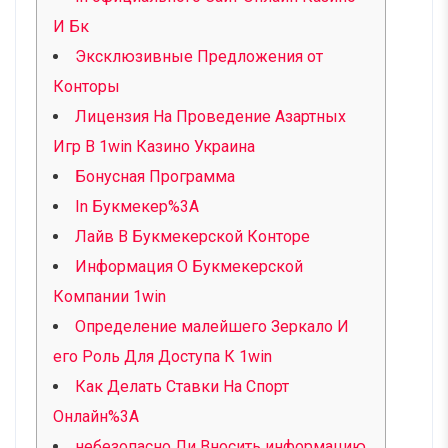
И Бк
Эксклюзивные Предложения от
Конторы
Лицензия На Проведение Азартных
Игр В 1win Казино Украина
Бонусная Программа
In Букмекер%3A
Лайв В Букмекерской Конторе
Информация О Букмекерской
Компании 1win
Определение малейшего Зеркало И
его Роль Для Доступа К 1win
Как Делать Ставки На Спорт
Онлайн%3A
небезопасно Ли Вносить информацию