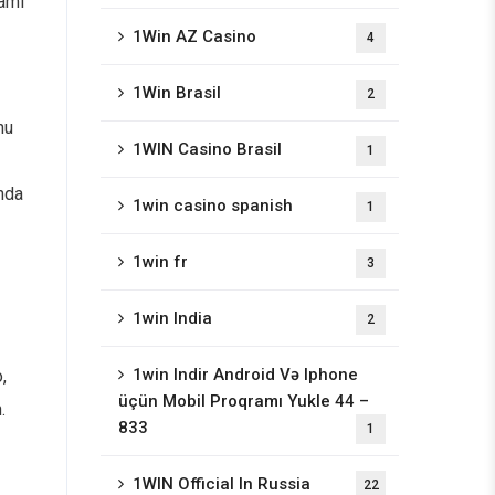
ramı
1Win AZ Casino
4
1Win Brasil
2
nu
1WIN Casino Brasil
1
ında
1win casino spanish
1
1win fr
3
1win India
2
1win Indir Android Və Iphone
,
üçün Mobil Proqramı Yukle 44 –
.
833
1
1WIN Official In Russia
22