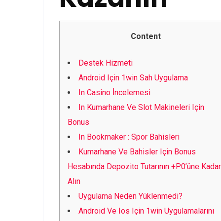
Content
Destek Hizmeti
Android Için 1win Sah Uygulama
In Casino İncelemesi
In Kumarhane Ve Slot Makineleri Için
Bonus
In Bookmaker : Spor Bahisleri
Kumarhane Ve Bahisler Için Bonus
Hesabında Depozito Tutarının +P0’üne Kadar
Alın
Uygulama Neden Yüklenmedi?
Android Ve Ios Için 1win Uygulamalarını