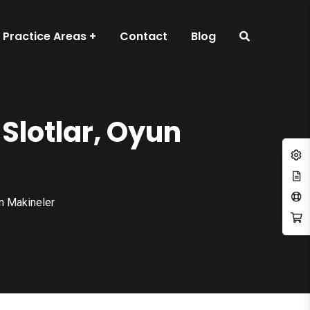
Practice Areas
Contact
Blog
 Slotlar, Oyun
un Makineler