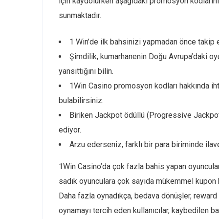
için kaydolurken aşağıdaki promosyon kodlarını 
sunmaktadır.
1 Win’de ilk bahsinizi yapmadan önce takip e
Şimdilik, kumarhanenin Doğu Avrupa’daki oy
yansıttığını bilin.
1Win Casino promosyon kodları hakkında ihti
bulabilirsiniz.
Biriken Jackpot ödüllü (Progressive Jackpo
ediyor.
Arzu ederseniz, farklı bir para biriminde ilav
1Win Casino’da çok fazla bahis yapan oyuncular, ö
sadık oyunculara çok sayıda mükemmel kupon kod
Daha fazla oynadıkça, bedava dönüşler, reward na
oynamayı tercih eden kullanıcılar, kaybedilen ba