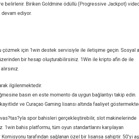
e belirlenir. Biriken Goldmine ödüllü (Progressive Jackpot) vide
a devam ediyor.
 çözmek için 1win destek servisiyle ile iletişime geçin. Sosyal a
erinden bir hesap oluşturabilirsiniz. 1Win ile kripto afin de ile
lırsınız.
arak ilgilenmektedir.
ğmesine basın en este momento da uygun bağlantıyı takip edin.
 kayıtlıdır ve Curaçao Gaming lisansı altında faaliyet göstermekted
s?tas?yla spor bahisleri gerçekleştirebilir, slot makinelerinde
iz. 1win bahis platformu, tüm oyun standartlarını karşılayan
ar Komisyonu tarafından sağlanan özel bir lisansa sahiptir. 50’yi a