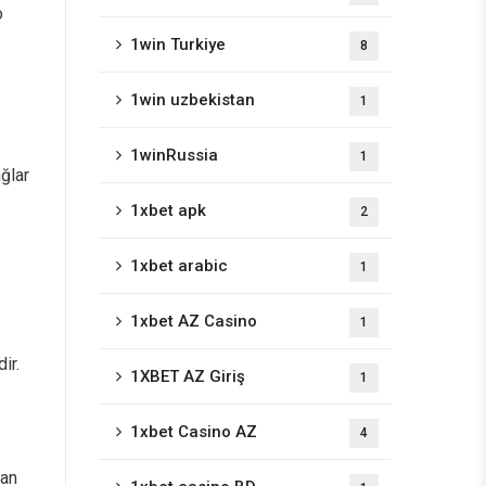
o
1win Turkiye
8
1win uzbekistan
1
1winRussia
1
ğlar
1xbet apk
2
1xbet arabic
1
1xbet AZ Casino
1
ir.
1XBET AZ Giriş
1
1xbet Casino AZ
4
şan