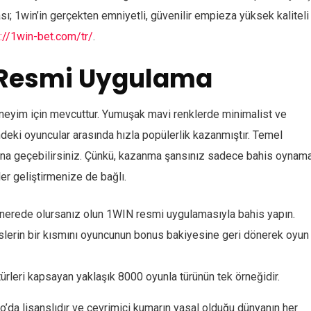
sı; 1win’in gerçekten emniyetli, güvenilir empieza yüksek kaliteli 
://1win-bet.com/tr/
.
n Resmi Uygulama
deneyim için mevcuttur. Yumuşak mavi renklerde minimalist ve
ndeki oyuncular arasında hızla popülerlik kazanmıştır. Temel
ına geçebilirsiniz. Çünkü, kazanma şansınız sadece bahis oynam
ler geliştirmenize de bağlı.
 nerede olursanız olun 1WIN resmi uygulamasıyla bahis yapın.
islerin bir kısmını oyuncunun bonus bakiyesine geri dönerek oyun
rleri kapsayan yaklaşık 8000 oyunla türünün tek örneğidir.
’da lisanslıdır ve çevrimiçi kumarın yasal olduğu dünyanın her