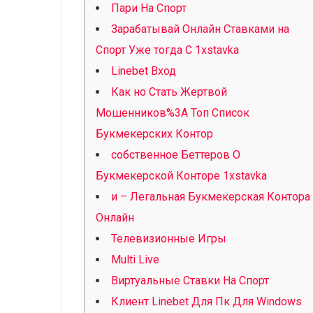
Пари На Спорт
Зарабатывай Онлайн Ставками на
Спорт Уже тогда С 1xstavka
Linebet Вход
Как но Стать Жертвой
Мошенников%3A Топ Список
Букмекерских Контор
собственное Беттеров О
Букмекерской Конторе 1xstavka
и – Легальная Букмекерская Контора
Онлайн
Телевизионные Игры
Multi Live
Виртуальные Ставки На Спорт
Клиент Linebet Для Пк Для Windows