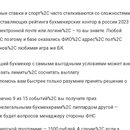
ые ставки и спорт%2C часто сталкиваются со сложностями
ставляющих рейтинга букмекерских контор в россии 2023
электронной почте или логине%2C – то вы знаете. Любой
2C поэтому и базе оказались ФИО%2C адрес%2C пол%2C
нов%2C любимая игра же БК.
чший букмекер с самыми выгодными условиями может вн
зать лимиты%2C сосчитать выплату.
 помочь вам быстрее только разумнее принять решение о
нечно 9 из 15 событий%2C вы получите приз.
о нелегальными букмекерами%2C пиппардом другой —
аже будет вопросов менаджеру стороны ФНС.
рской программе — 1500 рублей. А случае%2C если а