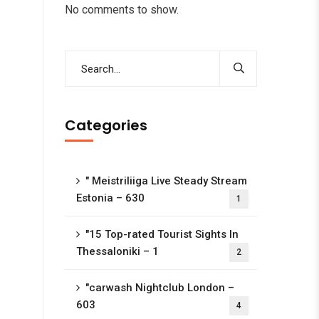
No comments to show.
Categories
"️ Meistriliiga Live Steady Stream
Estonia – 630
1
"15 Top-rated Tourist Sights In
Thessaloniki – 1
2
"carwash Nightclub London –
603
4