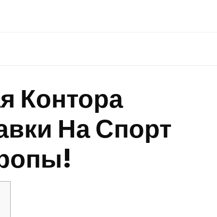
я Контора
вки На Спорт
ропы!