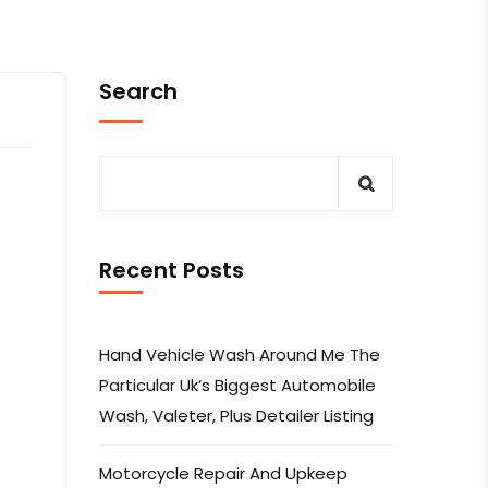
Search
Recent Posts
Hand Vehicle Wash Around Me The
Particular Uk’s Biggest Automobile
Wash, Valeter, Plus Detailer Listing
Motorcycle Repair And Upkeep