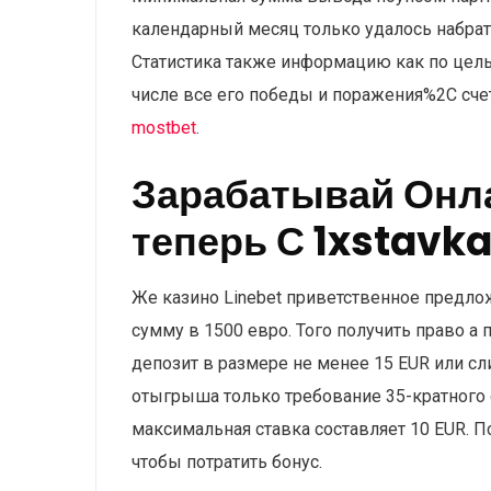
календарный месяц только удалось набрат
Статистика также информацию как по цел
числе все его победы и поражения%2C сч
mostbet
.
Зарабатывай Онла
теперь С 1xstavk
Же казино Linebet приветственное предл
сумму в 1500 евро. Того получить право 
депозит в размере не менее 15 EUR или с
отыгрыша только требование 35-кратного
максимальная ставка составляет 10 EUR. 
чтобы потратить бонус.