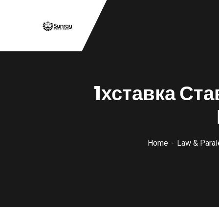
1хставка Ст
Home
Law & Paral