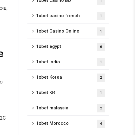
1xbet casino BD
1
яц.
1xbet casino french
1
е
1xbet Casino Online
1
1xbet egypt
6
е
1xbet india
1
1xbet Korea
2
ую
1xbet KR
1
1xbet malaysia
2
%2C
1xbet Morocco
4