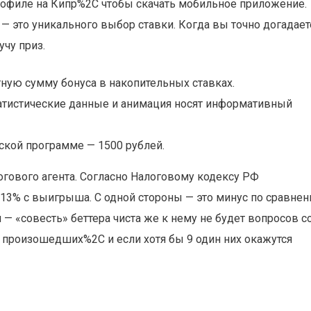
профиле на Кипр%2C чтобы скачать мобильное приложение.
— это уникального выбор ставки. Когда вы точно догадает
учу приз.
ную сумму бонуса в накопительных ставках.
атистические данные и анимация носят информативный
кой программе — 1500 рублей.
огового агента. Согласно Налоговому кодексу РФ
13% с выигрыша. С одной стороны — это минус по сравне
 «совесть» беттера чиста же к нему не будет вопросов с
 произошедших%2C и если хотя бы 9 один них окажутся